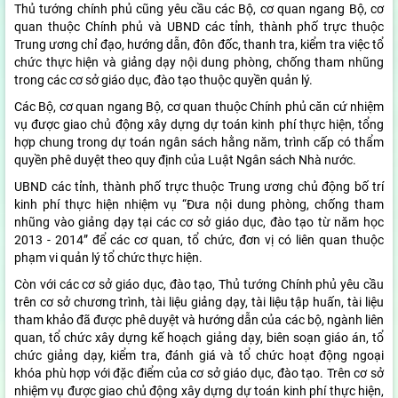
Thủ tướng chính phủ cũng yêu cầu các Bộ, cơ quan ngang Bộ, cơ
quan thuộc Chính phủ và UBND các tỉnh, thành phố trực thuộc
Trung ương chỉ đạo, hướng dẫn, đôn đốc, thanh tra, kiểm tra việc tổ
chức thực hiện và giảng dạy nội dung phòng, chống tham nhũng
trong các cơ sở giáo dục, đào tạo thuộc quyền quản lý.
Các Bộ, cơ quan ngang Bộ, cơ quan thuộc Chính phủ căn cứ nhiệm
vụ được giao chủ động xây dựng dự toán kinh phí thực hiện, tổng
hợp chung trong dự toán ngân sách hằng năm, trình cấp có thẩm
quyền phê duyệt theo quy định của Luật Ngân sách Nhà nước.
UBND các tỉnh, thành phố trực thuộc Trung ương chủ động bố trí
kinh phí thực hiện nhiệm vụ “Đưa nội dung phòng, chống tham
nhũng vào giảng dạy tại các cơ sở giáo dục, đào tạo từ năm học
2013 - 2014” để các cơ quan, tổ chức, đơn vị có liên quan thuộc
phạm vi quản lý tổ chức thực hiện.
Còn với các cơ sở giáo dục, đào tạo, Thủ tướng Chính phủ yêu cầu
trên cơ sở chương trình, tài liệu giảng dạy, tài liệu tập huấn, tài liệu
tham khảo đã được phê duyệt và hướng dẫn của các bộ, ngành liên
quan, tổ chức xây dựng kế hoạch giảng dạy, biên soạn giáo án, tổ
chức giảng dạy, kiểm tra, đánh giá và tổ chức hoạt động ngoại
khóa phù hợp với đặc điểm của cơ sở giáo dục, đào tạo. Trên cơ sở
nhiệm vụ được giao chủ động xây dựng dự toán kinh phí thực hiện,