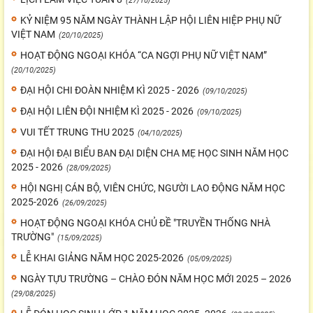
(27/10/2025)
KỶ NIỆM 95 NĂM NGÀY THÀNH LẬP HỘI LIÊN HIỆP PHỤ NỮ
VIỆT NAM
(20/10/2025)
HOẠT ĐỘNG NGOẠI KHÓA “CA NGỢI PHỤ NỮ VIỆT NAM”
(20/10/2025)
ĐẠI HỘI CHI ĐOÀN NHIỆM KÌ 2025 - 2026
(09/10/2025)
ĐẠI HỘI LIÊN ĐỘI NHIỆM KÌ 2025 - 2026
(09/10/2025)
VUI TẾT TRUNG THU 2025
(04/10/2025)
ĐẠI HỘI ĐẠI BIỂU BAN ĐẠI DIỆN CHA MẸ HỌC SINH NĂM HỌC
2025 - 2026
(28/09/2025)
HỘI NGHỊ CÁN BỘ, VIÊN CHỨC, NGƯỜI LAO ĐỘNG NĂM HỌC
2025-2026
(26/09/2025)
HOẠT ĐỘNG NGOẠI KHÓA CHỦ ĐỀ "TRUYỀN THỐNG NHÀ
TRƯỜNG"
(15/09/2025)
LỄ KHAI GIẢNG NĂM HỌC 2025-2026
(05/09/2025)
NGÀY TỰU TRƯỜNG – CHÀO ĐÓN NĂM HỌC MỚI 2025 – 2026
(29/08/2025)