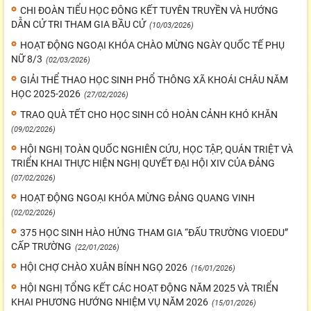
CHI ĐOÀN TIỂU HỌC ĐÔNG KẾT TUYÊN TRUYỀN VÀ HƯỚNG
DẪN CỬ TRI THAM GIA BẦU CỬ
(10/03/2026)
HOẠT ĐỘNG NGOẠI KHÓA CHÀO MỪNG NGÀY QUỐC TẾ PHỤ
NỮ 8/3
(02/03/2026)
GIẢI THỂ THAO HỌC SINH PHỔ THÔNG XÃ KHOÁI CHÂU NĂM
HỌC 2025-2026
(27/02/2026)
TRAO QUÀ TẾT CHO HỌC SINH CÓ HOÀN CẢNH KHÓ KHĂN
(09/02/2026)
HỘI NGHỊ TOÀN QUỐC NGHIÊN CỨU, HỌC TẬP, QUÁN TRIỆT VÀ
TRIỂN KHAI THỰC HIỆN NGHỊ QUYẾT ĐẠI HỘI XIV CỦA ĐẢNG
(07/02/2026)
HOẠT ĐỘNG NGOẠI KHÓA MỪNG ĐẢNG QUANG VINH
(02/02/2026)
375 HỌC SINH HÀO HỨNG THAM GIA “ĐẤU TRƯỜNG VIOEDU”
CẤP TRƯỜNG
(22/01/2026)
HỘI CHỢ CHÀO XUÂN BÍNH NGỌ 2026
(16/01/2026)
HỘI NGHỊ TỔNG KẾT CÁC HOẠT ĐỘNG NĂM 2025 VÀ TRIỂN
KHAI PHƯƠNG HƯỚNG NHIỆM VỤ NĂM 2026
(15/01/2026)