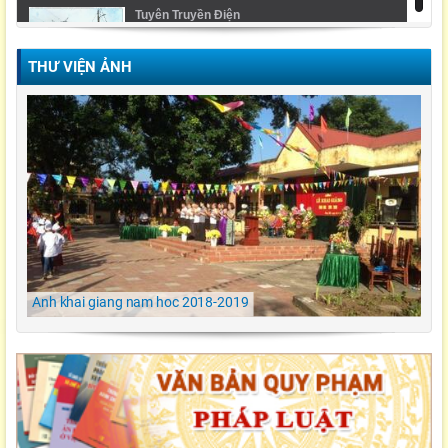
Tuyên Truyền Điện
THƯ VIỆN ẢNH
Video Lễ trao giải cuộc thi Violympic Quốc gia
Ngày hội ẩm thực/ TH Đông kết/ Khoái Châu/
Hưng Yên
LỄ KHAI GIẢNG NĂM HỌC 2021-2022 Tiểu
Học Đông Kết
Anh khai giang nam hoc 2018-2019