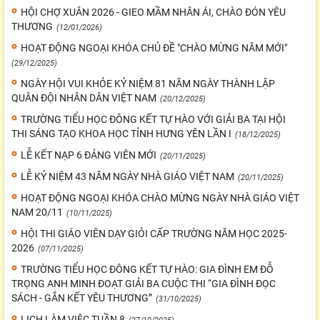
HỘI CHỢ XUÂN 2026 - GIEO MẦM NHÂN ÁI, CHÀO ĐÓN YÊU
THƯƠNG
(12/01/2026)
HOẠT ĐỘNG NGOẠI KHÓA CHỦ ĐỀ "CHÀO MỪNG NĂM MỚI"
(29/12/2025)
NGÀY HỘI VUI KHỎE KỶ NIỆM 81 NĂM NGÀY THÀNH LẬP
QUÂN ĐỘI NHÂN DÂN VIỆT NAM
(20/12/2025)
TRƯỜNG TIỂU HỌC ĐÔNG KẾT TỰ HÀO VỚI GIẢI BA TẠI HỘI
THI SÁNG TẠO KHOA HỌC TỈNH HƯNG YÊN LẦN I
(18/12/2025)
LỄ KẾT NẠP 6 ĐẢNG VIÊN MỚI
(20/11/2025)
LỄ KỶ NIỆM 43 NĂM NGÀY NHÀ GIÁO VIỆT NAM
(20/11/2025)
HOẠT ĐỘNG NGOẠI KHÓA CHÀO MỪNG NGÀY NHÀ GIÁO VIỆT
NAM 20/11
(10/11/2025)
HỘI THI GIÁO VIÊN DẠY GIỎI CẤP TRƯỜNG NĂM HỌC 2025-
2026
(07/11/2025)
TRƯỜNG TIỂU HỌC ĐÔNG KẾT TỰ HÀO: GIA ĐÌNH EM ĐỖ
TRỌNG ANH MINH ĐOẠT GIẢI BA CUỘC THI “GIA ĐÌNH ĐỌC
SÁCH - GẮN KẾT YÊU THƯƠNG”
(31/10/2025)
LỊCH LÀM VIỆC TUẦN 8