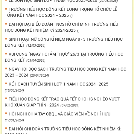
LỄ ĐÓN HỌC SINH LỚP 1 NĂM HỌC 2025 -2026
(22/08/2025)
TRƯỜNG TIỂU HỌC ĐÔNG KẾT LONG TRỌNG TỔ CHỨC LỄ
TỔNG KẾT NĂM HỌC 2024 – 2025
()
ĐẠI HỘI ĐẠI BIỂU ĐOÀN TNCS HỒ CHÍ MÍNH TRƯỜNG TIỂU
HỌC ĐÔNG KẾT NHIỆM KỲ 2024-2025
()
SINH HOẠT NỮ CÔNG KỈ NIỆM NGÀY 8 - 3 TRƯỜNG TIỂU HỌC
ĐÔNG KẾT
(12/03/2024)
VUI CÙNG “NGÀY HỘI ẨM THỰC” 26/3 TẠI TRƯỜNG TIỂU HỌC
ĐÔNG KẾT
(03/04/2024)
NGÀY HỘI ĐỌC SÁCH TRƯỜNG TIỂU HỌC ĐÔNG KẾT NĂM HỌC
2023 – 2024
(20/04/2024)
KẾ HOẠCH TUYỂN SINH LỚP 1 NĂM HỌC 2024 - 2025
(15/05/2024)
TIỂU HỌC ĐÔNG KẾT TRAO QUÀ TẾT CHO HS NGHÈO VƯỢT
KHÓ XUÂN GIÁP THÌN - 2024
(07/02/2024)
HỘI NGHỊ CHIA TAY CBQL VÀ GIÁO VIÊN VỀ NGHỈ HƯU
(17/01/2024)
ĐẠI HỘI CHI ĐOÀN TRƯỜNG TIỂU HỌC ĐÔNG KẾT NHIỆM KÌ: