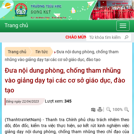
Toggl
navig
CHÀO MỪNG BẠN ĐẾN VỚI CỔNG THÔNG TIN 
Trang chủ
Tin tức
Đưa nội dung phòng, chống tham
nhũng vào giảng dạy tại các cơ sở giáo dục, đào tạo
Đưa nội dung phòng, chống tham nhũng
vào giảng dạy tại các cơ sở giáo dục, đào
tạo
Lượt xem:
345
Đăng ngày 22/04/2023
100%
(ThanhtraVietNam) - Thanh tra Chính phủ chịu trách nhiệm theo
dõi, đôn đốc, kiểm tra việc thực hiện, sơ kết rút kinh nghiệm việc
giảng dạy nội dung phòng, chống tham nhũng theo chỉ đạo của