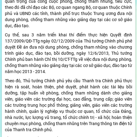
quan trọng của công cuộc phòng, chống tham nhũng, tiêu cực,
theo đó đã chỉ đạo các Bộ, cơ quan ngang Bộ, cơ quan thuộc Chính
phủ và UBND các tỉnh, thành phố trực thuộc Trung ương đưa nội
dung phòng, chống tham nhũng vào giảng dạy tại các cơ sở giáo
dục, đào tạo.
Cụ thể, sau 3 năm triển khai thí điểm thực hiện Quyết định
137/2009/QĐ-TTg ngày 02/12/2009 của Thủ tướng Chính phủ phê
duyệt Đề án đưa nội dung phòng, chống tham nhũng vào chương
trình giáo dục, đào tạo, bồi dưỡng, ngày 12/6/2013, Thủ tướng
Chính phủ ban hành Chỉ thị 10/CT-TTg về việc đưa nội dung phòng,
chống tham nhũng vào giảng dạy tại các cơ sở giáo dục, đào tạo từ
năm học 2013 - 2014.
Theo đó, Thủ tướng Chính phủ yêu cầu Thanh tra Chính phủ thực
hiện rà soát, hoàn thiện, phê duyệt, phát hành các tài liệu bồi
dưỡng, tập huấn về phòng, chống tham nhũng dành cho giảng
viên, giáo viên các trường đại học, cao đẳng, trung cấp; giáo viên
các trường trung học phổ thông; giảng viên, giáo viên các trường
hành chính, quản lý nghiệp vụ thuộc cơ quan, tổ chức của Đảng,
nhà nước, lực lượng vũ trang, tổ chức chính trị - xã hội; hoàn thiện
chuyên mục phòng, chống tham nhũng trên Trang thông tin điện tử
của Thanh tra Chính phủ.