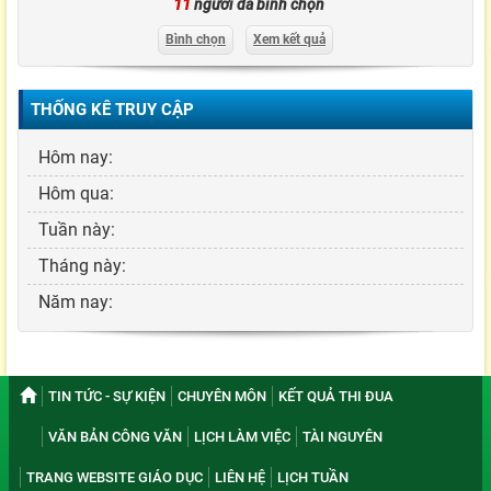
11
người đã bình chọn
Bình chọn
Xem kết quả
THỐNG KÊ TRUY CẬP
Hôm nay:
Hôm qua:
Tuần này:
Tháng này:
Năm nay:
TIN TỨC - SỰ KIỆN
CHUYÊN MÔN
KẾT QUẢ THI ĐUA
VĂN BẢN CÔNG VĂN
LỊCH LÀM VIỆC
TÀI NGUYÊN
TRANG WEBSITE GIÁO DỤC
LIÊN HỆ
LỊCH TUẦN