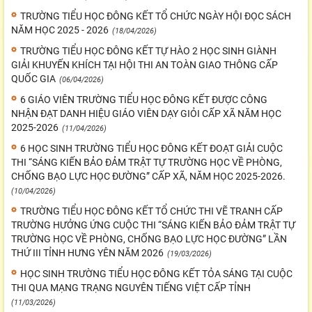
TRƯỜNG TIỂU HỌC ĐÔNG KẾT TỔ CHỨC NGÀY HỘI ĐỌC SÁCH
NĂM HỌC 2025 - 2026
(18/04/2026)
TRƯỜNG TIỂU HỌC ĐÔNG KẾT TỰ HÀO 2 HỌC SINH GIÀNH
GIẢI KHUYẾN KHÍCH TẠI HỘI THI AN TOÀN GIAO THÔNG CẤP
QUỐC GIA
(06/04/2026)
6 GIÁO VIÊN TRƯỜNG TIỂU HỌC ĐÔNG KẾT ĐƯỢC CÔNG
NHẬN ĐẠT DANH HIỆU GIÁO VIÊN DẠY GIỎI CẤP XÃ NĂM HỌC
2025-2026
(11/04/2026)
6 HỌC SINH TRƯỜNG TIỂU HỌC ĐÔNG KẾT ĐOẠT GIẢI CUỘC
THI “SÁNG KIẾN BẢO ĐẢM TRẬT TỰ TRƯỜNG HỌC VỀ PHÒNG,
CHỐNG BẠO LỰC HỌC ĐƯỜNG” CẤP XÃ, NĂM HỌC 2025-2026.
(10/04/2026)
TRƯỜNG TIỂU HỌC ĐÔNG KẾT TỔ CHỨC THI VẼ TRANH CẤP
TRƯỜNG HƯỞNG ỨNG CUỘC THI “SÁNG KIẾN BẢO ĐẢM TRẬT TỰ
TRƯỜNG HỌC VỀ PHÒNG, CHỐNG BẠO LỰC HỌC ĐƯỜNG” LẦN
THỨ III TỈNH HƯNG YÊN NĂM 2026
(19/03/2026)
HỌC SINH TRƯỜNG TIỂU HỌC ĐÔNG KẾT TỎA SÁNG TẠI CUỘC
THI QUA MẠNG TRẠNG NGUYÊN TIẾNG VIỆT CẤP TỈNH
(11/03/2026)