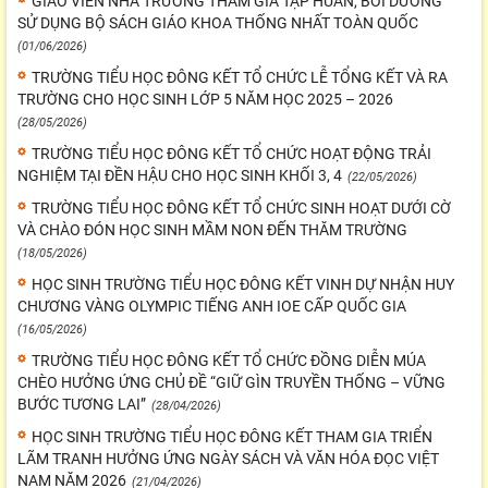
GIÁO VIÊN NHÀ TRƯỜNG THAM GIA TẬP HUẤN, BỒI DƯỠNG
SỬ DỤNG BỘ SÁCH GIÁO KHOA THỐNG NHẤT TOÀN QUỐC
(01/06/2026)
TRƯỜNG TIỂU HỌC ĐÔNG KẾT TỔ CHỨC LỄ TỔNG KẾT VÀ RA
TRƯỜNG CHO HỌC SINH LỚP 5 NĂM HỌC 2025 – 2026
(28/05/2026)
TRƯỜNG TIỂU HỌC ĐÔNG KẾT TỔ CHỨC HOẠT ĐỘNG TRẢI
NGHIỆM TẠI ĐỀN HẬU CHO HỌC SINH KHỐI 3, 4
(22/05/2026)
TRƯỜNG TIỂU HỌC ĐÔNG KẾT TỔ CHỨC SINH HOẠT DƯỚI CỜ
VÀ CHÀO ĐÓN HỌC SINH MẦM NON ĐẾN THĂM TRƯỜNG
(18/05/2026)
HỌC SINH TRƯỜNG TIỂU HỌC ĐÔNG KẾT VINH DỰ NHẬN HUY
CHƯƠNG VÀNG OLYMPIC TIẾNG ANH IOE CẤP QUỐC GIA
(16/05/2026)
TRƯỜNG TIỂU HỌC ĐÔNG KẾT TỔ CHỨC ĐỒNG DIỄN MÚA
CHÈO HƯỞNG ỨNG CHỦ ĐỀ “GIỮ GÌN TRUYỀN THỐNG – VỮNG
BƯỚC TƯƠNG LAI”
(28/04/2026)
HỌC SINH TRƯỜNG TIỂU HỌC ĐÔNG KẾT THAM GIA TRIỂN
LÃM TRANH HƯỞNG ỨNG NGÀY SÁCH VÀ VĂN HÓA ĐỌC VIỆT
NAM NĂM 2026
(21/04/2026)