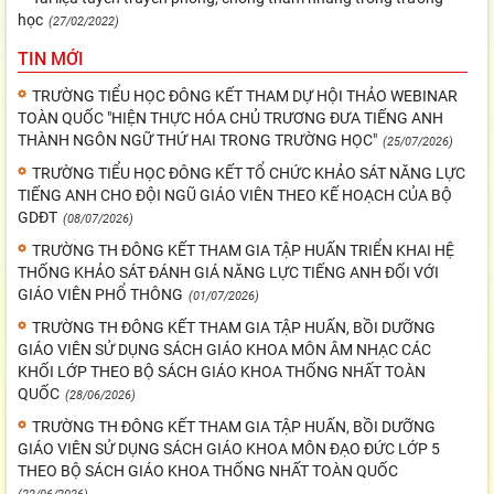
học
(27/02/2022)
TIN MỚI
TRƯỜNG TIỂU HỌC ĐÔNG KẾT THAM DỰ HỘI THẢO WEBINAR
TOÀN QUỐC "HIỆN THỰC HÓA CHỦ TRƯƠNG ĐƯA TIẾNG ANH
THÀNH NGÔN NGỮ THỨ HAI TRONG TRƯỜNG HỌC"
(25/07/2026)
TRƯỜNG TIỂU HỌC ĐÔNG KẾT TỔ CHỨC KHẢO SÁT NĂNG LỰC
TIẾNG ANH CHO ĐỘI NGŨ GIÁO VIÊN THEO KẾ HOẠCH CỦA BỘ
GDĐT
(08/07/2026)
TRƯỜNG TH ĐÔNG KẾT THAM GIA TẬP HUẤN TRIỂN KHAI HỆ
THỐNG KHẢO SÁT ĐÁNH GIÁ NĂNG LỰC TIẾNG ANH ĐỐI VỚI
GIÁO VIÊN PHỔ THÔNG
(01/07/2026)
TRƯỜNG TH ĐÔNG KẾT THAM GIA TẬP HUẤN, BỒI DƯỠNG
GIÁO VIÊN SỬ DỤNG SÁCH GIÁO KHOA MÔN ÂM NHẠC CÁC
KHỐI LỚP THEO BỘ SÁCH GIÁO KHOA THỐNG NHẤT TOÀN
QUỐC
(28/06/2026)
TRƯỜNG TH ĐÔNG KẾT THAM GIA TẬP HUẤN, BỒI DƯỠNG
GIÁO VIÊN SỬ DỤNG SÁCH GIÁO KHOA MÔN ĐẠO ĐỨC LỚP 5
THEO BỘ SÁCH GIÁO KHOA THỐNG NHẤT TOÀN QUỐC