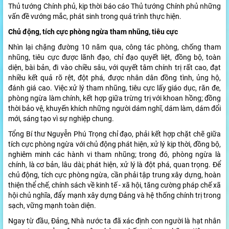
Thủ tướng Chính phủ, kịp thời báo cáo Thủ tướng Chính phủ những
vấn đề vướng mắc, phát sinh trong quá trình thực hiện.
Chủ động, tích cực phòng ngừa tham nhũng, tiêu cực
Nhìn lại chặng đường 10 năm qua, công tác phòng, chống tham
nhũng, tiêu cực được lãnh đạo, chỉ đạo quyết liệt, đồng bộ, toàn
diện, bài bản, đi vào chiều sâu, với quyết tâm chính trị rất cao, đạt
nhiều kết quả rõ rệt, đột phá, được nhân dân đồng tình, ủng hộ,
đánh giá cao. Việc xử lý tham nhũng, tiêu cực lấy giáo dục, răn đe,
phòng ngừa làm chính, kết hợp giữa trừng trị với khoan hồng; đồng
thời bảo vệ, khuyến khích những người dám nghĩ, dám làm, dám đổi
mới, sáng tạo vì sự nghiệp chung.
Tổng Bí thư Nguyễn Phú Trọng chỉ đạo, phải kết hợp chặt chẽ giữa
tích cực phòng ngừa với chủ động phát hiện, xử lý kịp thời, đồng bộ,
nghiêm minh các hành vi tham nhũng; trong đó, phòng ngừa là
chính, là cơ bản, lâu dài; phát hiện, xử lý là đột phá, quan trọng. Để
chủ động, tích cực phòng ngừa, cần phải tập trung xây dựng, hoàn
thiện thể chế, chính sách về kinh tế - xã hội, tăng cường pháp chế xã
hội chủ nghĩa, đẩy mạnh xây dựng Đảng và hệ thống chính trị trong
sạch, vững mạnh toàn diện.
Ngay từ đầu, Đảng, Nhà nước ta đã xác định con người là hạt nhân