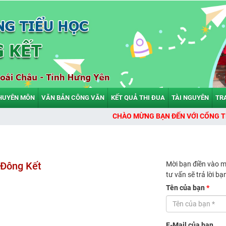
HUYÊN MÔN
VĂN BẢN CÔNG VĂN
KẾT QUẢ THI ĐUA
TÀI NGUYÊN
TR
CHÀO MỪNG BẠN ĐẾN VỚI CỔNG THÔNG TIN 
Mời bạn điền vào mẫ
 Đông Kết
tư vấn sẽ trả lời b
Tên của bạn
*
E-Mail của bạn