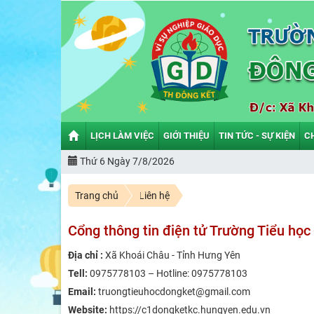
LỊCH LÀM VIỆC
GIỚI THIỆU
TIN TỨC - SỰ KIỆN
C
Thứ 6 Ngày 7/8/2026
Trang chủ
Liên hệ
Cổng thông tin điện tử Trường Tiểu học
Địa chỉ :
Xã Khoái Châu - Tỉnh Hưng Yên
Tell:
0975778103 – Hotline: 0975778103
Email:
truongtieuhocdongket@gmail.com
Website:
https://c1dongketkc.hungyen.edu.vn