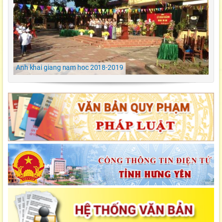
Ngày hội ẩm thực/ TH Đông kết/ Khoái Châu/
Hưng Yên
LỄ KHAI GIẢNG NĂM HỌC 2021-2022 Tiểu
Học Đông Kết
Anh khai giang nam hoc 2018-2019