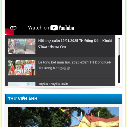
Hội chợ xuân 19/01/2025 TH Đông Kết - Khoái
Châu - Hưng Yên
Le tong ket nam hoc 2023-2024 TH Dong Ket-
TH Dong Ket-@@@
Tuyên Truyền Điện
THƯ VIỆN ẢNH
Video Lễ trao giải cuộc thi Violympic Quốc gia