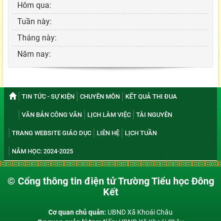
Hôm qua:
Tuần này:
Tháng này:
Năm nay:
TIN TỨC - SỰ KIỆN
CHUYÊN MÔN
KẾT QUẢ THI ĐUA
VĂN BẢN CÔNG VĂN
LỊCH LÀM VIỆC
TÀI NGUYÊN
TRANG WEBSITE GIÁO DỤC
LIÊN HỆ
LỊCH TUẦN
NĂM HỌC: 2024-2025
© Cổng thông tin điện tử Trường Tiểu học Đông
Kết
Cơ quan chủ quản:
UBND Xã Khoái Châu