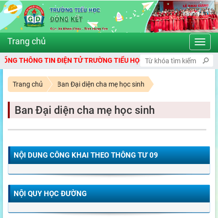
Toggl
navig
G THÔNG TIN ĐIỆN TỬ TRƯỜNG TIỂU HỌC ĐÔNG KẾT
Trang chủ
Ban Đại diện cha mẹ học sinh
Ban Đại diện cha mẹ học sinh
NỘI DUNG CÔNG KHAI THEO THÔNG TƯ 09
NỘI QUY HỌC ĐƯỜNG