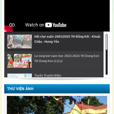
Hội chợ xuân 19/01/2025 TH Đông Kết - Khoái
Châu - Hưng Yên
Le tong ket nam hoc 2023-2024 TH Dong Ket-
TH Dong Ket-@@@
Tuyên Truyền Điện
THƯ VIỆN ẢNH
Video Lễ trao giải cuộc thi Violympic Quốc gia