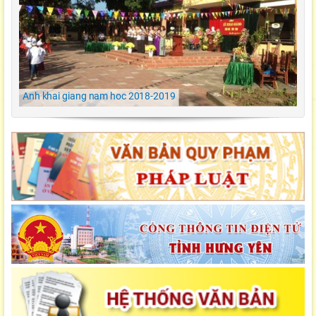
Ngày hội ẩm thực/ TH Đông kết/ Khoái Châu/
Hưng Yên
LỄ KHAI GIẢNG NĂM HỌC 2021-2022 Tiểu
Học Đông Kết
Anh khai giang nam hoc 2018-2019