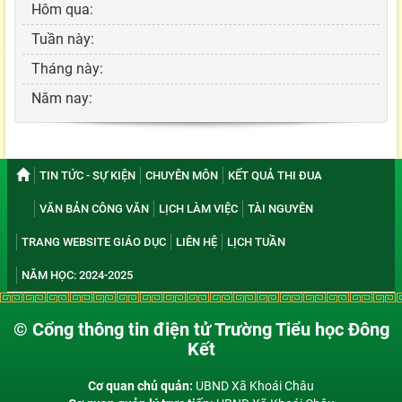
Hôm qua:
Tuần này:
Tháng này:
Năm nay:
TIN TỨC - SỰ KIỆN
CHUYÊN MÔN
KẾT QUẢ THI ĐUA
VĂN BẢN CÔNG VĂN
LỊCH LÀM VIỆC
TÀI NGUYÊN
TRANG WEBSITE GIÁO DỤC
LIÊN HỆ
LỊCH TUẦN
NĂM HỌC: 2024-2025
© Cổng thông tin điện tử Trường Tiểu học Đông
Kết
Cơ quan chủ quản:
UBND Xã Khoái Châu