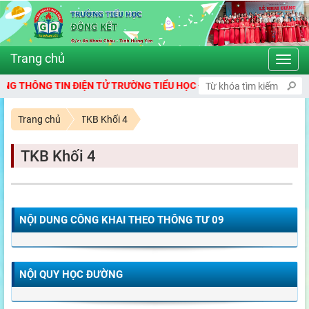
Toggl
navig
THÔNG TIN ĐIỆN TỬ TRƯỜNG TIỂU HỌC ĐÔNG KẾT
Trang chủ
TKB Khối 4
TKB Khối 4
NỘI DUNG CÔNG KHAI THEO THÔNG TƯ 09
NỘI QUY HỌC ĐƯỜNG