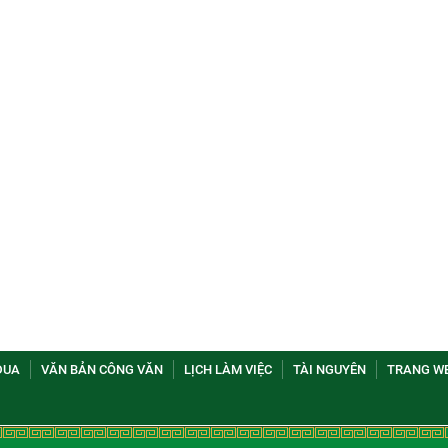
ĐUA
VĂN BẢN CÔNG VĂN
LỊCH LÀM VIỆC
TÀI NGUYÊN
TRANG WE