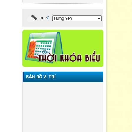
30
°
C
BẢN ĐỒ VỊ TRÍ