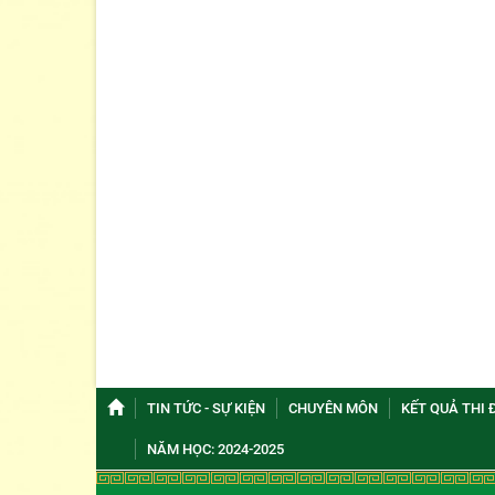
TIN TỨC - SỰ KIỆN
CHUYÊN MÔN
KẾT QUẢ THI 
NĂM HỌC: 2024-2025