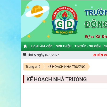
LỊCH LÀM VIỆC
GIỚI THIỆU
TIN TỨC - SỰ KIỆN
C
Thứ 5 Ngày 6/8/2026
CHÀO MỪNG BẠN ĐẾN VỚI CỔNG 
Trang chủ
KẾ HOẠCH NHÀ TRƯỜNG
KẾ HOẠCH NHÀ TRƯỜNG