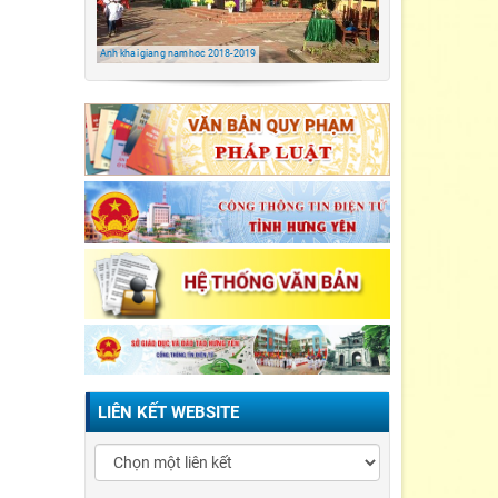
TH Đông kết/ Khoái
Châu/ Hưng Yên
Anh khai giang nam hoc 2018-2019
LỄ KHAI GIẢNG NĂM
HỌC 2021-2022 Tiểu
Học Đông Kết
LIÊN KẾT WEBSITE