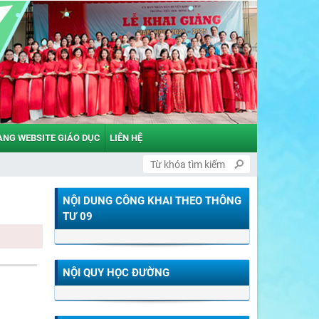
ANG WEBSITE GIÁO DỤC
LIÊN HỆ
NỘI DUNG CÔNG KHAI THEO THÔNG
TƯ 09
NỘI QUY HỌC ĐƯỜNG