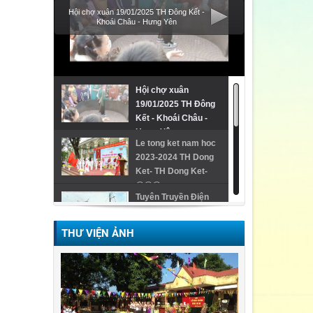
Hội chợ xuân 19/01/2025 TH Đông Kết -
Khoái Châu - Hưng Yên
Hội chợ xuân
19/01/2025 TH Đông
Kết - Khoái Châu -
Hưng Yên
Le tong ket nam hoc
2023-2024 TH Dong
Ket- TH Dong Ket-
@@@
Tuyên Truyền Điện
THƯ VIỆN ẢNH
Video Lễ trao giải
cuộc thi Violympic
Quốc gia
Ngày hội ẩm thực/