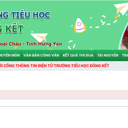
HUYÊN MÔN
VĂN BẢN CÔNG VĂN
KẾT QUẢ THI ĐUA
TÀI NGUYÊN
TR
THÔNG TIN ĐIỆN TỬ TRƯỜNG TIỂU HỌC ĐÔNG KẾT