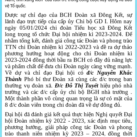
vệ Tổ quốc.
Được sự chỉ đạo của BCH Đoàn xã Đông Kết, sự
lãnh đạo trực tiếp của cấp ủy Chi bộ GD I. Hôm nay
ngày 05/01/2024 chi đoàn Tiểu học xã Đông Kết
long trọng tổ chức Đại hội nhiệm kì 2023-2024. Để
nhằm tổng kết, đánh giá công tác Đoàn và phong trào
TTN chi Đoàn nhiệm kì 2022-2023 và đề ra dự thảo
phương hướng hoạt động cho chi Đoàn nhiệm kì
2023-2024 đồng thời bầu ra BCH có đầy đủ năng lực
và phẩm chất để đưa chi Đoàn ngày càng vững mạnh.
Về dự và chỉ đạo Đại hội có
đ/c Nguyễn Khắc
Thành
Phó
bí thư Đoàn xã cùng các đ/c trong ban
thường vụ đoàn xã.
Đ/c Đỗ Thị Tuyết
hiệu phó nhà
trường và các đ/c cấp ủy chi bộ BGH nhà trường .
Một thành phần vô cùng quan trọng là sự có mặt của
8 đ/c đoàn viên trong chi đoàn đã về dự đông đủ.
Đại hội đã đánh giá kết quả thực hiện Nghị quyết Đại
hội Đoàn nhiệm kỳ 2022 - 2023, xác định mục tiêu,
phương hướng, giải pháp công tác Đoàn và phong
trào thanh niên nhiệm kỳ 2023 – 2024
đồng thời
,