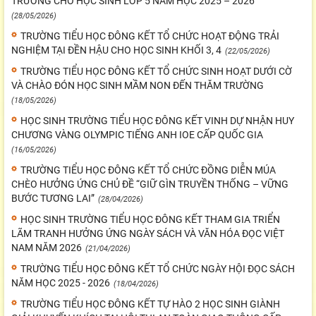
TRƯỜNG CHO HỌC SINH LỚP 5 NĂM HỌC 2025 – 2026
(28/05/2026)
TRƯỜNG TIỂU HỌC ĐÔNG KẾT TỔ CHỨC HOẠT ĐỘNG TRẢI
NGHIỆM TẠI ĐỀN HẬU CHO HỌC SINH KHỐI 3, 4
(22/05/2026)
TRƯỜNG TIỂU HỌC ĐÔNG KẾT TỔ CHỨC SINH HOẠT DƯỚI CỜ
VÀ CHÀO ĐÓN HỌC SINH MẦM NON ĐẾN THĂM TRƯỜNG
(18/05/2026)
HỌC SINH TRƯỜNG TIỂU HỌC ĐÔNG KẾT VINH DỰ NHẬN HUY
CHƯƠNG VÀNG OLYMPIC TIẾNG ANH IOE CẤP QUỐC GIA
(16/05/2026)
TRƯỜNG TIỂU HỌC ĐÔNG KẾT TỔ CHỨC ĐỒNG DIỄN MÚA
CHÈO HƯỞNG ỨNG CHỦ ĐỀ “GIỮ GÌN TRUYỀN THỐNG – VỮNG
BƯỚC TƯƠNG LAI”
(28/04/2026)
HỌC SINH TRƯỜNG TIỂU HỌC ĐÔNG KẾT THAM GIA TRIỂN
LÃM TRANH HƯỞNG ỨNG NGÀY SÁCH VÀ VĂN HÓA ĐỌC VIỆT
NAM NĂM 2026
(21/04/2026)
TRƯỜNG TIỂU HỌC ĐÔNG KẾT TỔ CHỨC NGÀY HỘI ĐỌC SÁCH
NĂM HỌC 2025 - 2026
(18/04/2026)
TRƯỜNG TIỂU HỌC ĐÔNG KẾT TỰ HÀO 2 HỌC SINH GIÀNH