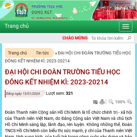
Toggl
navig
CHÀO MỪNG BẠN ĐẾN VỚI CỔNG THÔNG TIN ĐIỆN TỬ TRƯỜNG TI
Trang chủ
Tin tức
ĐẠI HỘI CHI ĐOÀN TRƯỜNG TIỂU HỌC
ĐÔNG KẾT NHIỆM KÌ: 2023-20214
ĐẠI HỘI CHI ĐOÀN TRƯỜNG TIỂU HỌC
ĐÔNG KẾT NHIỆM KÌ: 2023-20214
Lượt xem:
321
Đăng ngày 13/01/2024
100%
Đoàn Thanh niên Cộng sản Hồ Chí Minh là tổ chức chính trị - xã hội
của Thanh niên Việt Nam, do Đảng Cộng sản Việt Nam và chủ tịch
Hồ Chí Minh sáng lập, lãnh đạo, rèn luyện. Không những thế, Đoàn
TNCS Hồ Chí Minh còn biểu thị sức mạnh, ý chí của Thanh niên Việt
Nam, tính xung kích của tuổi trẻ trong công cuộc xây dựng và bảo