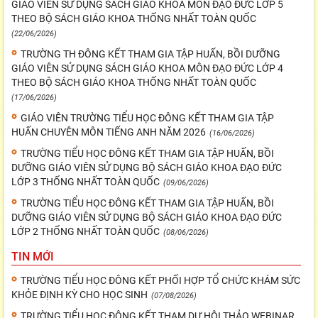
GIÁO VIÊN SỬ DỤNG SÁCH GIÁO KHOA MÔN ĐẠO ĐỨC LỚP 5
THEO BỘ SÁCH GIÁO KHOA THỐNG NHẤT TOÀN QUỐC
(22/06/2026)
TRƯỜNG TH ĐÔNG KẾT THAM GIA TẬP HUẤN, BỒI DƯỠNG
GIÁO VIÊN SỬ DỤNG SÁCH GIÁO KHOA MÔN ĐẠO ĐỨC LỚP 4
THEO BỘ SÁCH GIÁO KHOA THỐNG NHẤT TOÀN QUỐC
(17/06/2026)
GIÁO VIÊN TRƯỜNG TIỂU HỌC ĐÔNG KẾT THAM GIA TẬP
HUẤN CHUYÊN MÔN TIẾNG ANH NĂM 2026
(16/06/2026)
TRƯỜNG TIỂU HỌC ĐÔNG KẾT THAM GIA TẬP HUẤN, BỒI
DƯỠNG GIÁO VIÊN SỬ DỤNG BỘ SÁCH GIÁO KHOA ĐẠO ĐỨC
LỚP 3 THỐNG NHẤT TOÀN QUỐC
(09/06/2026)
TRƯỜNG TIỂU HỌC ĐÔNG KẾT THAM GIA TẬP HUẤN, BỒI
DƯỠNG GIÁO VIÊN SỬ DỤNG BỘ SÁCH GIÁO KHOA ĐẠO ĐỨC
LỚP 2 THỐNG NHẤT TOÀN QUỐC
(08/06/2026)
TIN MỚI
TRƯỜNG TIỂU HỌC ĐÔNG KẾT PHỐI HỢP TỔ CHỨC KHÁM SỨC
KHỎE ĐỊNH KỲ CHO HỌC SINH
(07/08/2026)
TRƯỜNG TIỂU HỌC ĐÔNG KẾT THAM DỰ HỘI THẢO WEBINAR