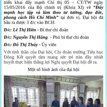
triển khai đẩy mạnh Chỉ thị 05 – CT/TW ngày
15/05/2016 của Bộ chính trị (Khóa XI) về
“Đẩy
mạnh học tập và làm theo tư tưởng, đạo đức,
phong cách Hồ Chí Minh”
tại đơn vị. Đại hội đã
bầu ra được 3 đ/c vào BCH:
Đ/c: Lê Thị Hiền -
Bí thư chi đoàn
Đ/c: Nguyễn Thị Hằng
- Phó bí thư chi đoàn
Đ/c: Đỗ Thị Thúy -
Ủy viên
Với tinh thần của Đại hội, Chi đoàn trường Tiểu học
Đông Kết quyết tâm mang sức trẻ tràn đầy nhiệt
huyết thực hiện thắng lợi Nghị quyết Đại hội đề ra.
Một số hình ảnh của đại hội