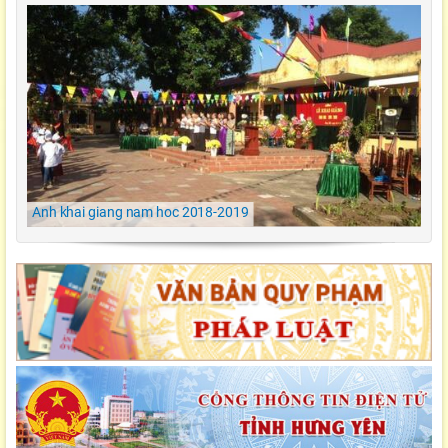
Video Lễ trao giải cuộc thi Violympic Quốc gia
Ngày hội ẩm thực/ TH Đông kết/ Khoái Châu/
Hưng Yên
LỄ KHAI GIẢNG NĂM HỌC 2021-2022 Tiểu
Học Đông Kết
Anh khai giang nam hoc 2018-2019