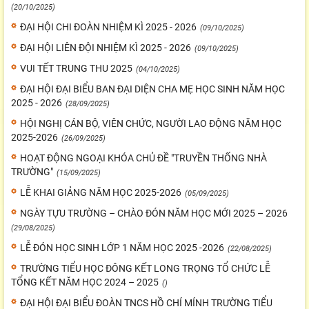
(20/10/2025)
ĐẠI HỘI CHI ĐOÀN NHIỆM KÌ 2025 - 2026
(09/10/2025)
ĐẠI HỘI LIÊN ĐỘI NHIỆM KÌ 2025 - 2026
(09/10/2025)
VUI TẾT TRUNG THU 2025
(04/10/2025)
ĐẠI HỘI ĐẠI BIỂU BAN ĐẠI DIỆN CHA MẸ HỌC SINH NĂM HỌC
2025 - 2026
(28/09/2025)
HỘI NGHỊ CÁN BỘ, VIÊN CHỨC, NGƯỜI LAO ĐỘNG NĂM HỌC
2025-2026
(26/09/2025)
HOẠT ĐỘNG NGOẠI KHÓA CHỦ ĐỀ "TRUYỀN THỐNG NHÀ
TRƯỜNG"
(15/09/2025)
LỄ KHAI GIẢNG NĂM HỌC 2025-2026
(05/09/2025)
NGÀY TỰU TRƯỜNG – CHÀO ĐÓN NĂM HỌC MỚI 2025 – 2026
(29/08/2025)
LỄ ĐÓN HỌC SINH LỚP 1 NĂM HỌC 2025 -2026
(22/08/2025)
TRƯỜNG TIỂU HỌC ĐÔNG KẾT LONG TRỌNG TỔ CHỨC LỄ
TỔNG KẾT NĂM HỌC 2024 – 2025
()
ĐẠI HỘI ĐẠI BIỂU ĐOÀN TNCS HỒ CHÍ MÍNH TRƯỜNG TIỂU