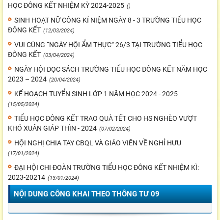
HỌC ĐÔNG KẾT NHIỆM KỲ 2024-2025
()
SINH HOẠT NỮ CÔNG KỈ NIỆM NGÀY 8 - 3 TRƯỜNG TIỂU HỌC
ĐÔNG KẾT
(12/03/2024)
VUI CÙNG “NGÀY HỘI ẨM THỰC” 26/3 TẠI TRƯỜNG TIỂU HỌC
ĐÔNG KẾT
(03/04/2024)
NGÀY HỘI ĐỌC SÁCH TRƯỜNG TIỂU HỌC ĐÔNG KẾT NĂM HỌC
2023 – 2024
(20/04/2024)
KẾ HOẠCH TUYỂN SINH LỚP 1 NĂM HỌC 2024 - 2025
(15/05/2024)
TIỂU HỌC ĐÔNG KẾT TRAO QUÀ TẾT CHO HS NGHÈO VƯỢT
KHÓ XUÂN GIÁP THÌN - 2024
(07/02/2024)
HỘI NGHỊ CHIA TAY CBQL VÀ GIÁO VIÊN VỀ NGHỈ HƯU
(17/01/2024)
ĐẠI HỘI CHI ĐOÀN TRƯỜNG TIỂU HỌC ĐÔNG KẾT NHIỆM KÌ:
2023-20214
(13/01/2024)
NỘI DUNG CÔNG KHAI THEO THÔNG TƯ 09