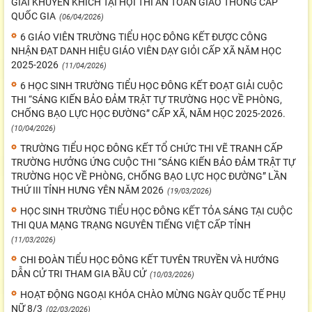
GIẢI KHUYẾN KHÍCH TẠI HỘI THI AN TOÀN GIAO THÔNG CẤP
QUỐC GIA
(06/04/2026)
6 GIÁO VIÊN TRƯỜNG TIỂU HỌC ĐÔNG KẾT ĐƯỢC CÔNG
NHẬN ĐẠT DANH HIỆU GIÁO VIÊN DẠY GIỎI CẤP XÃ NĂM HỌC
2025-2026
(11/04/2026)
6 HỌC SINH TRƯỜNG TIỂU HỌC ĐÔNG KẾT ĐOẠT GIẢI CUỘC
THI “SÁNG KIẾN BẢO ĐẢM TRẬT TỰ TRƯỜNG HỌC VỀ PHÒNG,
CHỐNG BẠO LỰC HỌC ĐƯỜNG” CẤP XÃ, NĂM HỌC 2025-2026.
(10/04/2026)
TRƯỜNG TIỂU HỌC ĐÔNG KẾT TỔ CHỨC THI VẼ TRANH CẤP
TRƯỜNG HƯỞNG ỨNG CUỘC THI “SÁNG KIẾN BẢO ĐẢM TRẬT TỰ
TRƯỜNG HỌC VỀ PHÒNG, CHỐNG BẠO LỰC HỌC ĐƯỜNG” LẦN
THỨ III TỈNH HƯNG YÊN NĂM 2026
(19/03/2026)
HỌC SINH TRƯỜNG TIỂU HỌC ĐÔNG KẾT TỎA SÁNG TẠI CUỘC
THI QUA MẠNG TRẠNG NGUYÊN TIẾNG VIỆT CẤP TỈNH
(11/03/2026)
CHI ĐOÀN TIỂU HỌC ĐÔNG KẾT TUYÊN TRUYỀN VÀ HƯỚNG
DẪN CỬ TRI THAM GIA BẦU CỬ
(10/03/2026)
HOẠT ĐỘNG NGOẠI KHÓA CHÀO MỪNG NGÀY QUỐC TẾ PHỤ
NỮ 8/3
(02/03/2026)