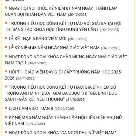
NGÀY HỘI VUI KHỎE KỶ NIỆM 81 NĂM NGÀY THÀNH LẬP
QUÂN ĐỘI NHÂN DÂN VIỆT NAM
(20/12/2025)
TRƯỜNG TIỂU HỌC ĐÔNG KẾT TỰ HÀO VỚI GIẢI BA TẠI HỘI
THI SÁNG TẠO KHOA HỌC TỈNH HƯNG YÊN LẦN I
(18/12/2025)
LỄ KẾT NẠP 6 ĐẢNG VIÊN MỚI
(20/11/2025)
LỄ KỶ NIỆM 43 NĂM NGÀY NHÀ GIÁO VIỆT NAM
(20/11/2025)
HOẠT ĐỘNG NGOẠI KHÓA CHÀO MỪNG NGÀY NHÀ GIÁO VIỆT
NAM 20/11
(10/11/2025)
HỘI THI GIÁO VIÊN DẠY GIỎI CẤP TRƯỜNG NĂM HỌC 2025-
2026
(07/11/2025)
TRƯỜNG TIỂU HỌC ĐÔNG KẾT TỰ HÀO: GIA ĐÌNH EM ĐỖ
TRỌNG ANH MINH ĐOẠT GIẢI BA CUỘC THI “GIA ĐÌNH ĐỌC
SÁCH - GẮN KẾT YÊU THƯƠNG”
(31/10/2025)
LỊCH LÀM VIỆC TUẦN 8
(27/10/2025)
KỶ NIỆM 95 NĂM NGÀY THÀNH LẬP HỘI LIÊN HIỆP PHỤ NỮ
VIỆT NAM
(20/10/2025)
HOẠT ĐỘNG NGOẠI KHÓA “CA NGỢI PHỤ NỮ VIỆT NAM”