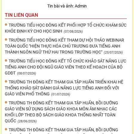
Tin bài và ảnh: Admin
TIN LIÊN QUAN
TRƯỜNG TIỂU HỌC ĐÔNG KẾT PHỐI HỢP TỔ CHỨC KHÁM SỨC
KHỎE ĐỊNH KỲ CHO HỌC SINH
(07/08/2026)
TRƯỜNG TIỂU HỌC ĐÔNG KẾT THAM DỰ HỘI THẢO WEBINAR
TOÀN QUỐC "HIỆN THỰC HÓA CHỦ TRƯƠNG ĐƯA TIẾNG ANH
THÀNH NGÔN NGỮ THỨ HAI TRONG TRƯỜNG HỌC"
(25/07/2026)
TRƯỜNG TIỂU HỌC ĐÔNG KẾT TỔ CHỨC KHẢO SÁT NĂNG LỰC
TIẾNG ANH CHO ĐỘI NGŨ GIÁO VIÊN THEO KẾ HOẠCH CỦA BỘ
GDĐT
(08/07/2026)
TRƯỜNG TH ĐÔNG KẾT THAM GIA TẬP HUẤN TRIỂN KHAI HỆ
THỐNG KHẢO SÁT ĐÁNH GIÁ NĂNG LỰC TIẾNG ANH ĐỐI VỚI
GIÁO VIÊN PHỔ THÔNG
(01/07/2026)
TRƯỜNG TH ĐÔNG KẾT THAM GIA TẬP HUẤN, BỒI DƯỠNG
GIÁO VIÊN SỬ DỤNG SÁCH GIÁO KHOA MÔN ÂM NHẠC CÁC
KHỐI LỚP THEO BỘ SÁCH GIÁO KHOA THỐNG NHẤT TOÀN
QUỐC
(28/06/2026)
TRƯỜNG TH ĐÔNG KẾT THAM GIA TẬP HUẤN, BỒI DƯỠNG