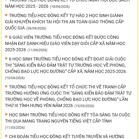
NĂM HỌC 2025 - 2026
(18/04/2026)
TRƯỜNG TIỂU HỌC ĐÔNG KẾT TỰ HÀO 2 HỌC SINH GIÀNH
GIẢI KHUYẾN KHÍCH TẠI HỘI THI AN TOÀN GIAO THÔNG CẤP
QUỐC GIA
(06/04/2026)
6 GIÁO VIÊN TRƯỜNG TIỂU HỌC ĐÔNG KẾT ĐƯỢC CÔNG
NHẬN ĐẠT DANH HIỆU GIÁO VIÊN DẠY GIỎI CẤP XÃ NĂM HỌC
2025-2026
(11/04/2026)
6 HỌC SINH TRƯỜNG TIỂU HỌC ĐÔNG KẾT ĐOẠT GIẢI CUỘC
THI “SÁNG KIẾN BẢO ĐẢM TRẬT TỰ TRƯỜNG HỌC VỀ PHÒNG,
CHỐNG BẠO LỰC HỌC ĐƯỜNG” CẤP XÃ, NĂM HỌC 2025-2026.
(10/04/2026)
TRƯỜNG TIỂU HỌC ĐÔNG KẾT TỔ CHỨC THI VẼ TRANH CẤP
TRƯỜNG HƯỞNG ỨNG CUỘC THI “SÁNG KIẾN BẢO ĐẢM TRẬT TỰ
TRƯỜNG HỌC VỀ PHÒNG, CHỐNG BẠO LỰC HỌC ĐƯỜNG” LẦN
THỨ III TỈNH HƯNG YÊN NĂM 2026
(19/03/2026)
HỌC SINH TRƯỜNG TIỂU HỌC ĐÔNG KẾT TỎA SÁNG TẠI CUỘC
THI QUA MẠNG TRẠNG NGUYÊN TIẾNG VIỆT CẤP TỈNH
(11/03/2026)
CHI ĐOÀN TIỂU HỌC ĐÔNG KẾT TUYÊN TRUYỀN VÀ HƯỚNG