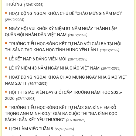
THƯƠNG
(12/01/2026)
HOẠT ĐỘNG NGOẠI KHÓA CHỦ ĐỀ "CHÀO MỪNG NĂM MỚI"
(29/12/2025)
NGÀY HỘI VUI KHỎE KỶ NIỆM 81 NĂM NGÀY THÀNH LẬP
QUÂN ĐỘI NHÂN DÂN VIỆT NAM
(20/12/2025)
TRƯỜNG TIỂU HỌC ĐÔNG KẾT TỰ HÀO VỚI GIẢI BA TẠI HỘI
THI SÁNG TẠO KHOA HỌC TỈNH HƯNG YÊN LẦN I
(18/12/2025)
LỄ KẾT NẠP 6 ĐẢNG VIÊN MỚI
(20/11/2025)
LỄ KỶ NIỆM 43 NĂM NGÀY NHÀ GIÁO VIỆT NAM
(20/11/2025)
HOẠT ĐỘNG NGOẠI KHÓA CHÀO MỪNG NGÀY NHÀ GIÁO VIỆT
NAM 20/11
(10/11/2025)
HỘI THI GIÁO VIÊN DẠY GIỎI CẤP TRƯỜNG NĂM HỌC 2025-
2026
(07/11/2025)
TRƯỜNG TIỂU HỌC ĐÔNG KẾT TỰ HÀO: GIA ĐÌNH EM ĐỖ
TRỌNG ANH MINH ĐOẠT GIẢI BA CUỘC THI “GIA ĐÌNH ĐỌC
SÁCH - GẮN KẾT YÊU THƯƠNG”
(31/10/2025)
LỊCH LÀM VIỆC TUẦN 8
(27/10/2025)