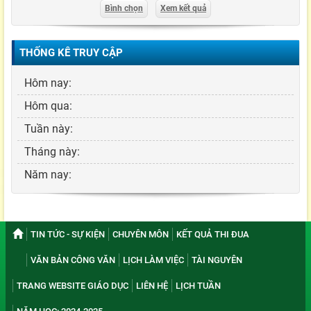
Bình chọn
Xem kết quả
THỐNG KÊ TRUY CẬP
Hôm nay:
Hôm qua:
Tuần này:
Tháng này:
Năm nay:
TIN TỨC - SỰ KIỆN
CHUYÊN MÔN
KẾT QUẢ THI ĐUA
VĂN BẢN CÔNG VĂN
LỊCH LÀM VIỆC
TÀI NGUYÊN
TRANG WEBSITE GIÁO DỤC
LIÊN HỆ
LỊCH TUẦN