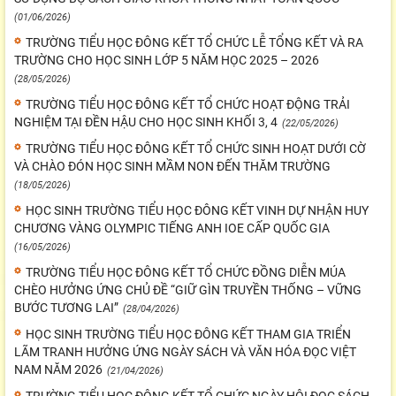
(01/06/2026)
TRƯỜNG TIỂU HỌC ĐÔNG KẾT TỔ CHỨC LỄ TỔNG KẾT VÀ RA
TRƯỜNG CHO HỌC SINH LỚP 5 NĂM HỌC 2025 – 2026
(28/05/2026)
TRƯỜNG TIỂU HỌC ĐÔNG KẾT TỔ CHỨC HOẠT ĐỘNG TRẢI
NGHIỆM TẠI ĐỀN HẬU CHO HỌC SINH KHỐI 3, 4
(22/05/2026)
TRƯỜNG TIỂU HỌC ĐÔNG KẾT TỔ CHỨC SINH HOẠT DƯỚI CỜ
VÀ CHÀO ĐÓN HỌC SINH MẦM NON ĐẾN THĂM TRƯỜNG
(18/05/2026)
HỌC SINH TRƯỜNG TIỂU HỌC ĐÔNG KẾT VINH DỰ NHẬN HUY
CHƯƠNG VÀNG OLYMPIC TIẾNG ANH IOE CẤP QUỐC GIA
(16/05/2026)
TRƯỜNG TIỂU HỌC ĐÔNG KẾT TỔ CHỨC ĐỒNG DIỄN MÚA
CHÈO HƯỞNG ỨNG CHỦ ĐỀ “GIỮ GÌN TRUYỀN THỐNG – VỮNG
BƯỚC TƯƠNG LAI”
(28/04/2026)
HỌC SINH TRƯỜNG TIỂU HỌC ĐÔNG KẾT THAM GIA TRIỂN
LÃM TRANH HƯỞNG ỨNG NGÀY SÁCH VÀ VĂN HÓA ĐỌC VIỆT
NAM NĂM 2026
(21/04/2026)
TRƯỜNG TIỂU HỌC ĐÔNG KẾT TỔ CHỨC NGÀY HỘI ĐỌC SÁCH