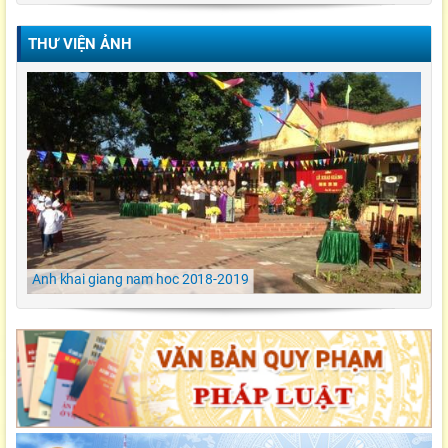
THƯ VIỆN ẢNH
Video Lễ trao giải cuộc thi Violympic Quốc gia
Ngày hội ẩm thực/ TH Đông kết/ Khoái Châu/
Hưng Yên
LỄ KHAI GIẢNG NĂM HỌC 2021-2022 Tiểu
Học Đông Kết
Anh khai giang nam hoc 2018-2019