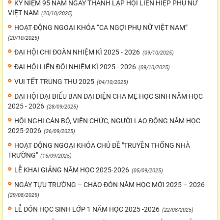
KỶ NIỆM 95 NĂM NGÀY THÀNH LẬP HỘI LIÊN HIỆP PHỤ NỮ
VIỆT NAM
(20/10/2025)
HOẠT ĐỘNG NGOẠI KHÓA “CA NGỢI PHỤ NỮ VIỆT NAM”
(20/10/2025)
ĐẠI HỘI CHI ĐOÀN NHIỆM KÌ 2025 - 2026
(09/10/2025)
ĐẠI HỘI LIÊN ĐỘI NHIỆM KÌ 2025 - 2026
(09/10/2025)
VUI TẾT TRUNG THU 2025
(04/10/2025)
ĐẠI HỘI ĐẠI BIỂU BAN ĐẠI DIỆN CHA MẸ HỌC SINH NĂM HỌC
2025 - 2026
(28/09/2025)
HỘI NGHỊ CÁN BỘ, VIÊN CHỨC, NGƯỜI LAO ĐỘNG NĂM HỌC
2025-2026
(26/09/2025)
HOẠT ĐỘNG NGOẠI KHÓA CHỦ ĐỀ "TRUYỀN THỐNG NHÀ
TRƯỜNG"
(15/09/2025)
LỄ KHAI GIẢNG NĂM HỌC 2025-2026
(05/09/2025)
NGÀY TỰU TRƯỜNG – CHÀO ĐÓN NĂM HỌC MỚI 2025 – 2026
(29/08/2025)
LỄ ĐÓN HỌC SINH LỚP 1 NĂM HỌC 2025 -2026
(22/08/2025)