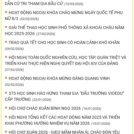
DẪN CỬ TRI THAM GIA BẦU CỬ
(10/03/2026)
HOẠT ĐỘNG NGOẠI KHÓA CHÀO MỪNG NGÀY QUỐC TẾ PHỤ
NỮ 8/3
(02/03/2026)
GIẢI THỂ THAO HỌC SINH PHỔ THÔNG XÃ KHOÁI CHÂU NĂM
HỌC 2025-2026
(27/02/2026)
TRAO QUÀ TẾT CHO HỌC SINH CÓ HOÀN CẢNH KHÓ KHĂN
(09/02/2026)
HỘI NGHỊ TOÀN QUỐC NGHIÊN CỨU, HỌC TẬP, QUÁN TRIỆT VÀ
TRIỂN KHAI THỰC HIỆN NGHỊ QUYẾT ĐẠI HỘI XIV CỦA ĐẢNG
(07/02/2026)
HOẠT ĐỘNG NGOẠI KHÓA MỪNG ĐẢNG QUANG VINH
(02/02/2026)
375 HỌC SINH HÀO HỨNG THAM GIA “ĐẤU TRƯỜNG VIOEDU”
CẤP TRƯỜNG
(22/01/2026)
HỘI CHỢ CHÀO XUÂN BÍNH NGỌ 2026
(16/01/2026)
HỘI NGHỊ TỔNG KẾT CÁC HOẠT ĐỘNG NĂM 2025 VÀ TRIỂN
KHAI PHƯƠNG HƯỚNG NHIỆM VỤ NĂM 2026
(15/01/2026)
HỘI CHỢ XUÂN 2026 - GIEO MẦM NHÂN ÁI, CHÀO ĐÓN YÊU