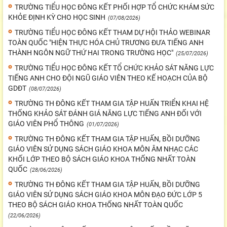
TRƯỜNG TIỂU HỌC ĐÔNG KẾT PHỐI HỢP TỔ CHỨC KHÁM SỨC
KHỎE ĐỊNH KỲ CHO HỌC SINH
(07/08/2026)
TRƯỜNG TIỂU HỌC ĐÔNG KẾT THAM DỰ HỘI THẢO WEBINAR
TOÀN QUỐC "HIỆN THỰC HÓA CHỦ TRƯƠNG ĐƯA TIẾNG ANH
THÀNH NGÔN NGỮ THỨ HAI TRONG TRƯỜNG HỌC"
(25/07/2026)
TRƯỜNG TIỂU HỌC ĐÔNG KẾT TỔ CHỨC KHẢO SÁT NĂNG LỰC
TIẾNG ANH CHO ĐỘI NGŨ GIÁO VIÊN THEO KẾ HOẠCH CỦA BỘ
GDĐT
(08/07/2026)
TRƯỜNG TH ĐÔNG KẾT THAM GIA TẬP HUẤN TRIỂN KHAI HỆ
THỐNG KHẢO SÁT ĐÁNH GIÁ NĂNG LỰC TIẾNG ANH ĐỐI VỚI
GIÁO VIÊN PHỔ THÔNG
(01/07/2026)
TRƯỜNG TH ĐÔNG KẾT THAM GIA TẬP HUẤN, BỒI DƯỠNG
GIÁO VIÊN SỬ DỤNG SÁCH GIÁO KHOA MÔN ÂM NHẠC CÁC
KHỐI LỚP THEO BỘ SÁCH GIÁO KHOA THỐNG NHẤT TOÀN
QUỐC
(28/06/2026)
TRƯỜNG TH ĐÔNG KẾT THAM GIA TẬP HUẤN, BỒI DƯỠNG
GIÁO VIÊN SỬ DỤNG SÁCH GIÁO KHOA MÔN ĐẠO ĐỨC LỚP 5
THEO BỘ SÁCH GIÁO KHOA THỐNG NHẤT TOÀN QUỐC
(22/06/2026)