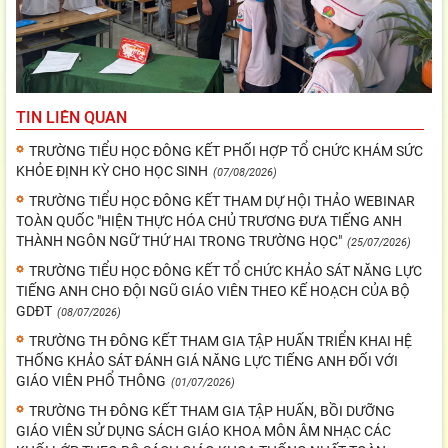
TIN LIÊN QUAN
TRƯỜNG TIỂU HỌC ĐÔNG KẾT PHỐI HỢP TỔ CHỨC KHÁM SỨC
KHỎE ĐỊNH KỲ CHO HỌC SINH
(07/08/2026)
TRƯỜNG TIỂU HỌC ĐÔNG KẾT THAM DỰ HỘI THẢO WEBINAR
TOÀN QUỐC "HIỆN THỰC HÓA CHỦ TRƯƠNG ĐƯA TIẾNG ANH
THÀNH NGÔN NGỮ THỨ HAI TRONG TRƯỜNG HỌC"
(25/07/2026)
TRƯỜNG TIỂU HỌC ĐÔNG KẾT TỔ CHỨC KHẢO SÁT NĂNG LỰC
TIẾNG ANH CHO ĐỘI NGŨ GIÁO VIÊN THEO KẾ HOẠCH CỦA BỘ
GDĐT
(08/07/2026)
TRƯỜNG TH ĐÔNG KẾT THAM GIA TẬP HUẤN TRIỂN KHAI HỆ
THỐNG KHẢO SÁT ĐÁNH GIÁ NĂNG LỰC TIẾNG ANH ĐỐI VỚI
GIÁO VIÊN PHỔ THÔNG
(01/07/2026)
TRƯỜNG TH ĐÔNG KẾT THAM GIA TẬP HUẤN, BỒI DƯỠNG
GIÁO VIÊN SỬ DỤNG SÁCH GIÁO KHOA MÔN ÂM NHẠC CÁC