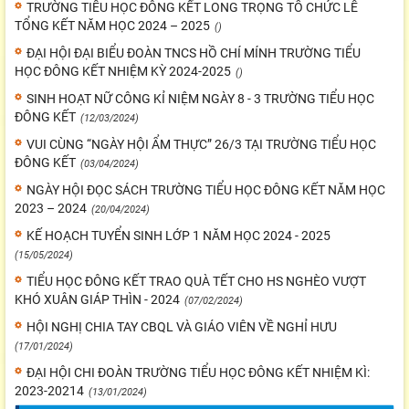
TRƯỜNG TIỂU HỌC ĐÔNG KẾT LONG TRỌNG TỔ CHỨC LỄ
TỔNG KẾT NĂM HỌC 2024 – 2025
()
ĐẠI HỘI ĐẠI BIỂU ĐOÀN TNCS HỒ CHÍ MÍNH TRƯỜNG TIỂU
HỌC ĐÔNG KẾT NHIỆM KỲ 2024-2025
()
SINH HOẠT NỮ CÔNG KỈ NIỆM NGÀY 8 - 3 TRƯỜNG TIỂU HỌC
ĐÔNG KẾT
(12/03/2024)
VUI CÙNG “NGÀY HỘI ẨM THỰC” 26/3 TẠI TRƯỜNG TIỂU HỌC
ĐÔNG KẾT
(03/04/2024)
NGÀY HỘI ĐỌC SÁCH TRƯỜNG TIỂU HỌC ĐÔNG KẾT NĂM HỌC
2023 – 2024
(20/04/2024)
KẾ HOẠCH TUYỂN SINH LỚP 1 NĂM HỌC 2024 - 2025
(15/05/2024)
TIỂU HỌC ĐÔNG KẾT TRAO QUÀ TẾT CHO HS NGHÈO VƯỢT
KHÓ XUÂN GIÁP THÌN - 2024
(07/02/2024)
HỘI NGHỊ CHIA TAY CBQL VÀ GIÁO VIÊN VỀ NGHỈ HƯU
(17/01/2024)
ĐẠI HỘI CHI ĐOÀN TRƯỜNG TIỂU HỌC ĐÔNG KẾT NHIỆM KÌ:
2023-20214
(13/01/2024)