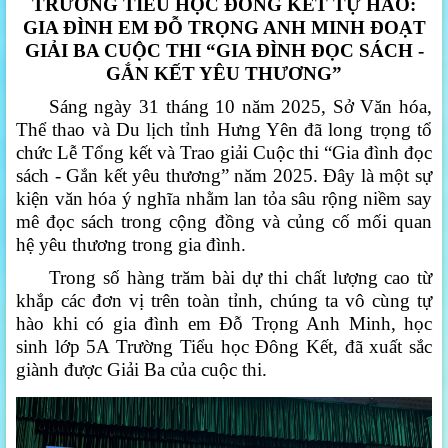
TRƯỜNG TIỂU HỌC ĐÔNG KẾT TỰ HÀO:
GIA ĐÌNH EM ĐỖ TRỌNG ANH MINH ĐOẠT
GIẢI BA CUỘC THI “GIA ĐÌNH ĐỌC SÁCH -
GẮN KẾT YÊU THƯƠNG”
Sáng ngày 31 tháng 10 năm 2025, Sở Văn hóa,
Thể thao và Du lịch tỉnh Hưng Yên đã long trọng tổ
chức Lễ Tổng kết và Trao giải Cuộc thi “Gia đình đọc
sách - Gắn kết yêu thương” năm 2025. Đây là một sự
kiện văn hóa ý nghĩa nhằm lan tỏa sâu rộng niềm say
mê đọc sách trong cộng đồng và củng cố mối quan
hệ yêu thương trong gia đình.
Trong số hàng trăm bài dự thi chất lượng cao từ
khắp các đơn vị trên toàn tỉnh, chúng ta vô cùng tự
hào khi có gia đình em Đỗ Trọng Anh Minh, học
sinh lớp 5A Trường Tiểu học Đông Kết, đã xuất sắc
giành được Giải Ba của cuộc thi.