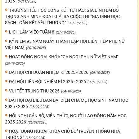
2026
(07/11/2025)
TRƯỜNG TIỂU HỌC ĐÔNG KẾT TỰ HÀO: GIA ĐÌNH EM ĐỖ
TRỌNG ANH MINH ĐOẠT GIẢI BA CUỘC THI “GIA ĐÌNH ĐỌC
SÁCH - GẮN KẾT YÊU THƯƠNG”
(31/10/2025)
LỊCH LÀM VIỆC TUẦN 8
(27/10/2025)
KỶ NIỆM 95 NĂM NGÀY THÀNH LẬP HỘI LIÊN HIỆP PHỤ NỮ
VIỆT NAM
(20/10/2025)
HOẠT ĐỘNG NGOẠI KHÓA “CA NGỢI PHỤ NỮ VIỆT NAM”
(20/10/2025)
ĐẠI HỘI CHI ĐOÀN NHIỆM KÌ 2025 - 2026
(09/10/2025)
ĐẠI HỘI LIÊN ĐỘI NHIỆM KÌ 2025 - 2026
(09/10/2025)
VUI TẾT TRUNG THU 2025
(04/10/2025)
ĐẠI HỘI ĐẠI BIỂU BAN ĐẠI DIỆN CHA MẸ HỌC SINH NĂM HỌC
2025 - 2026
(28/09/2025)
HỘI NGHỊ CÁN BỘ, VIÊN CHỨC, NGƯỜI LAO ĐỘNG NĂM HỌC
2025-2026
(26/09/2025)
HOẠT ĐỘNG NGOẠI KHÓA CHỦ ĐỀ "TRUYỀN THỐNG NHÀ
TRƯỜNG"
(15/09/2025)