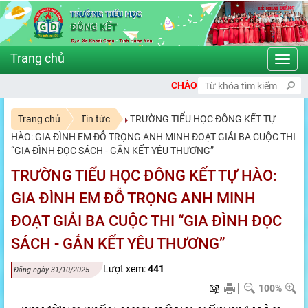
Toggl
navig
CHÀO MỪNG BẠN ĐẾN VỚI CỔNG THÔNG TI
Trang chủ
Tin tức
TRƯỜNG TIỂU HỌC ĐÔNG KẾT TỰ
HÀO: GIA ĐÌNH EM ĐỖ TRỌNG ANH MINH ĐOẠT GIẢI BA CUỘC THI
“GIA ĐÌNH ĐỌC SÁCH - GẮN KẾT YÊU THƯƠNG”
TRƯỜNG TIỂU HỌC ĐÔNG KẾT TỰ HÀO:
GIA ĐÌNH EM ĐỖ TRỌNG ANH MINH
ĐOẠT GIẢI BA CUỘC THI “GIA ĐÌNH ĐỌC
SÁCH - GẮN KẾT YÊU THƯƠNG”
Lượt xem:
441
Đăng ngày 31/10/2025
100%