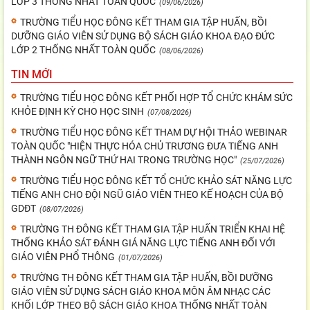
LỚP 3 THỐNG NHẤT TOÀN QUỐC
(09/06/2026)
TRƯỜNG TIỂU HỌC ĐÔNG KẾT THAM GIA TẬP HUẤN, BỒI
DƯỠNG GIÁO VIÊN SỬ DỤNG BỘ SÁCH GIÁO KHOA ĐẠO ĐỨC
LỚP 2 THỐNG NHẤT TOÀN QUỐC
(08/06/2026)
TIN MỚI
TRƯỜNG TIỂU HỌC ĐÔNG KẾT PHỐI HỢP TỔ CHỨC KHÁM SỨC
KHỎE ĐỊNH KỲ CHO HỌC SINH
(07/08/2026)
TRƯỜNG TIỂU HỌC ĐÔNG KẾT THAM DỰ HỘI THẢO WEBINAR
TOÀN QUỐC "HIỆN THỰC HÓA CHỦ TRƯƠNG ĐƯA TIẾNG ANH
THÀNH NGÔN NGỮ THỨ HAI TRONG TRƯỜNG HỌC"
(25/07/2026)
TRƯỜNG TIỂU HỌC ĐÔNG KẾT TỔ CHỨC KHẢO SÁT NĂNG LỰC
TIẾNG ANH CHO ĐỘI NGŨ GIÁO VIÊN THEO KẾ HOẠCH CỦA BỘ
GDĐT
(08/07/2026)
TRƯỜNG TH ĐÔNG KẾT THAM GIA TẬP HUẤN TRIỂN KHAI HỆ
THỐNG KHẢO SÁT ĐÁNH GIÁ NĂNG LỰC TIẾNG ANH ĐỐI VỚI
GIÁO VIÊN PHỔ THÔNG
(01/07/2026)
TRƯỜNG TH ĐÔNG KẾT THAM GIA TẬP HUẤN, BỒI DƯỠNG
GIÁO VIÊN SỬ DỤNG SÁCH GIÁO KHOA MÔN ÂM NHẠC CÁC
KHỐI LỚP THEO BỘ SÁCH GIÁO KHOA THỐNG NHẤT TOÀN