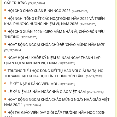
CẤP TRƯỜNG
(22/01/2026)
HỘI CHỢ CHÀO XUÂN BÍNH NGỌ 2026
(16/01/2026)
HỘI NGHỊ TỔNG KẾT CÁC HOẠT ĐỘNG NĂM 2025 VÀ TRIỂN
KHAI PHƯƠNG HƯỚNG NHIỆM VỤ NĂM 2026
(15/01/2026)
HỘI CHỢ XUÂN 2026 - GIEO MẦM NHÂN ÁI, CHÀO ĐÓN YÊU
THƯƠNG
(12/01/2026)
HOẠT ĐỘNG NGOẠI KHÓA CHỦ ĐỀ "CHÀO MỪNG NĂM MỚI"
(29/12/2025)
NGÀY HỘI VUI KHỎE KỶ NIỆM 81 NĂM NGÀY THÀNH LẬP
QUÂN ĐỘI NHÂN DÂN VIỆT NAM
(20/12/2025)
TRƯỜNG TIỂU HỌC ĐÔNG KẾT TỰ HÀO VỚI GIẢI BA TẠI HỘI
THI SÁNG TẠO KHOA HỌC TỈNH HƯNG YÊN LẦN I
(18/12/2025)
LỄ KẾT NẠP 6 ĐẢNG VIÊN MỚI
(20/11/2025)
LỄ KỶ NIỆM 43 NĂM NGÀY NHÀ GIÁO VIỆT NAM
(20/11/2025)
HOẠT ĐỘNG NGOẠI KHÓA CHÀO MỪNG NGÀY NHÀ GIÁO VIỆT
NAM 20/11
(10/11/2025)
HỘI THI GIÁO VIÊN DẠY GIỎI CẤP TRƯỜNG NĂM HỌC 2025-