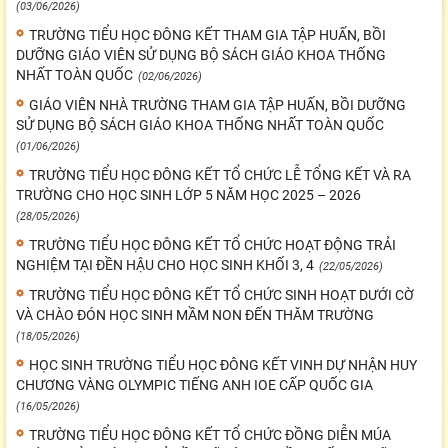
(03/06/2026)
TRƯỜNG TIỂU HỌC ĐÔNG KẾT THAM GIA TẬP HUẤN, BỒI
DƯỠNG GIÁO VIÊN SỬ DỤNG BỘ SÁCH GIÁO KHOA THỐNG
NHẤT TOÀN QUỐC
(02/06/2026)
GIÁO VIÊN NHÀ TRƯỜNG THAM GIA TẬP HUẤN, BỒI DƯỠNG
SỬ DỤNG BỘ SÁCH GIÁO KHOA THỐNG NHẤT TOÀN QUỐC
(01/06/2026)
TRƯỜNG TIỂU HỌC ĐÔNG KẾT TỔ CHỨC LỄ TỔNG KẾT VÀ RA
TRƯỜNG CHO HỌC SINH LỚP 5 NĂM HỌC 2025 – 2026
(28/05/2026)
TRƯỜNG TIỂU HỌC ĐÔNG KẾT TỔ CHỨC HOẠT ĐỘNG TRẢI
NGHIỆM TẠI ĐỀN HẬU CHO HỌC SINH KHỐI 3, 4
(22/05/2026)
TRƯỜNG TIỂU HỌC ĐÔNG KẾT TỔ CHỨC SINH HOẠT DƯỚI CỜ
VÀ CHÀO ĐÓN HỌC SINH MẦM NON ĐẾN THĂM TRƯỜNG
(18/05/2026)
HỌC SINH TRƯỜNG TIỂU HỌC ĐÔNG KẾT VINH DỰ NHẬN HUY
CHƯƠNG VÀNG OLYMPIC TIẾNG ANH IOE CẤP QUỐC GIA
(16/05/2026)
TRƯỜNG TIỂU HỌC ĐÔNG KẾT TỔ CHỨC ĐỒNG DIỄN MÚA