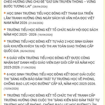
CHÈO HƯỞNG ỨNG CHỦ ĐỀ “GIỮ GÌN TRUYỀN THỐNG – VỮNG
BƯỚC TƯƠNG LAI”
(28/04/2026)
HỌC SINH TRƯỜNG TIỂU HỌC ĐÔNG KẾT THAM GIA TRIỂN
LÃM TRANH HƯỞNG ỨNG NGÀY SÁCH VÀ VĂN HÓA ĐỌC VIỆT
NAM NĂM 2026
(21/04/2026)
TRƯỜNG TIỂU HỌC ĐÔNG KẾT TỔ CHỨC NGÀY HỘI ĐỌC SÁCH
NĂM HỌC 2025 - 2026
(18/04/2026)
TRƯỜNG TIỂU HỌC ĐÔNG KẾT TỰ HÀO 2 HỌC SINH GIÀNH
GIẢI KHUYẾN KHÍCH TẠI HỘI THI AN TOÀN GIAO THÔNG CẤP
QUỐC GIA
(06/04/2026)
6 GIÁO VIÊN TRƯỜNG TIỂU HỌC ĐÔNG KẾT ĐƯỢC CÔNG
NHẬN ĐẠT DANH HIỆU GIÁO VIÊN DẠY GIỎI CẤP XÃ NĂM HỌC
2025-2026
(11/04/2026)
6 HỌC SINH TRƯỜNG TIỂU HỌC ĐÔNG KẾT ĐOẠT GIẢI CUỘC
THI “SÁNG KIẾN BẢO ĐẢM TRẬT TỰ TRƯỜNG HỌC VỀ PHÒNG,
CHỐNG BẠO LỰC HỌC ĐƯỜNG” CẤP XÃ, NĂM HỌC 2025-2026.
(10/04/2026)
TRƯỜNG TIỂU HỌC ĐÔNG KẾT TỔ CHỨC THI VẼ TRANH CẤP
TRƯỜNG HƯỞNG ỨNG CUỘC THI “SÁNG KIẾN BẢO ĐẢM TRẬT TỰ
TRƯỜNG HỌC VỀ PHÒNG, CHỐNG BẠO LỰC HỌC ĐƯỜNG” LẦN