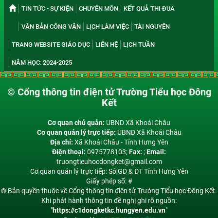
TIN TỨC - SỰ KIỆN
CHUYÊN MÔN
KẾT QUẢ THI ĐUA
VĂN BẢN CÔNG VĂN
LỊCH LÀM VIỆC
TÀI NGUYÊN
TRANG WEBSITE GIÁO DỤC
LIÊN HỆ
LỊCH TUẦN
NĂM HỌC: 2024-2025
© Cổng thông tin điện tử Trường Tiểu học Đông
Kết
Cơ quan chủ quản:
UBND Xã Khoái Châu
Cơ quan quản lý trực tiếp:
UBND Xã Khoái Châu
Địa chỉ:
Xã Khoái Châu - Tỉnh Hưng Yên
Điện thoại:
0975778103;
Fax:
;
Email:
truongtieuhocdongket@gmail.com
Cơ quan quản lý trực tiếp: Sở GD & ĐT Tỉnh Hưng Yên
Giấy phép số: #
® Bản quyền thuộc về Cổng thông tin điện tử Trường Tiểu học Đông Kết.
Khi phát hành thông tin đề nghị ghi rõ nguồn:
"
https://c1dongketkc.hungyen.edu.vn
"