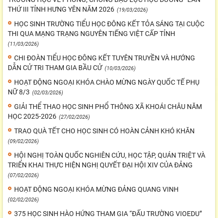
THỨ III TỈNH HƯNG YÊN NĂM 2026
(19/03/2026)
HỌC SINH TRƯỜNG TIỂU HỌC ĐÔNG KẾT TỎA SÁNG TẠI CUỘC
THI QUA MẠNG TRẠNG NGUYÊN TIẾNG VIỆT CẤP TỈNH
(11/03/2026)
CHI ĐOÀN TIỂU HỌC ĐÔNG KẾT TUYÊN TRUYỀN VÀ HƯỚNG
DẪN CỬ TRI THAM GIA BẦU CỬ
(10/03/2026)
HOẠT ĐỘNG NGOẠI KHÓA CHÀO MỪNG NGÀY QUỐC TẾ PHỤ
NỮ 8/3
(02/03/2026)
GIẢI THỂ THAO HỌC SINH PHỔ THÔNG XÃ KHOÁI CHÂU NĂM
HỌC 2025-2026
(27/02/2026)
TRAO QUÀ TẾT CHO HỌC SINH CÓ HOÀN CẢNH KHÓ KHĂN
(09/02/2026)
HỘI NGHỊ TOÀN QUỐC NGHIÊN CỨU, HỌC TẬP, QUÁN TRIỆT VÀ
TRIỂN KHAI THỰC HIỆN NGHỊ QUYẾT ĐẠI HỘI XIV CỦA ĐẢNG
(07/02/2026)
HOẠT ĐỘNG NGOẠI KHÓA MỪNG ĐẢNG QUANG VINH
(02/02/2026)
375 HỌC SINH HÀO HỨNG THAM GIA “ĐẤU TRƯỜNG VIOEDU”