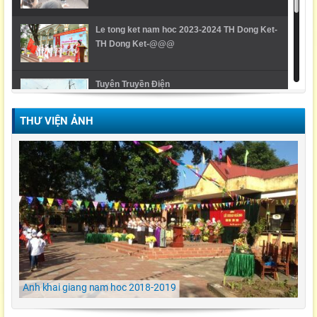
Le tong ket nam hoc 2023-2024 TH Dong Ket-
TH Dong Ket-@@@
Tuyên Truyền Điện
THƯ VIỆN ẢNH
Video Lễ trao giải cuộc thi Violympic Quốc gia
Ngày hội ẩm thực/ TH Đông kết/ Khoái Châu/
Hưng Yên
LỄ KHAI GIẢNG NĂM HỌC 2021-2022 Tiểu
Học Đông Kết
Anh khai giang nam hoc 2018-2019