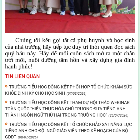
Chúng tôi kêu gọi tất cả phụ huynh và học sinh
của nhà trường hãy tiếp tục duy trì thói quen đọc sách
quý báu này. Hãy để mỗi cuốn sách mở ra một chân
trời mới, nuôi dưỡng tâm hồn và xây dựng gia đình
hạnh phúc!
TIN LIÊN QUAN
TRƯỜNG TIỂU HỌC ĐÔNG KẾT PHỐI HỢP TỔ CHỨC KHÁM SỨC
KHỎE ĐỊNH KỲ CHO HỌC SINH
(07/08/2026)
TRƯỜNG TIỂU HỌC ĐÔNG KẾT THAM DỰ HỘI THẢO WEBINAR
TOÀN QUỐC "HIỆN THỰC HÓA CHỦ TRƯƠNG ĐƯA TIẾNG ANH
THÀNH NGÔN NGỮ THỨ HAI TRONG TRƯỜNG HỌC"
(25/07/2026)
TRƯỜNG TIỂU HỌC ĐÔNG KẾT TỔ CHỨC KHẢO SÁT NĂNG LỰC
TIẾNG ANH CHO ĐỘI NGŨ GIÁO VIÊN THEO KẾ HOẠCH CỦA BỘ
GDĐT
(08/07/2026)