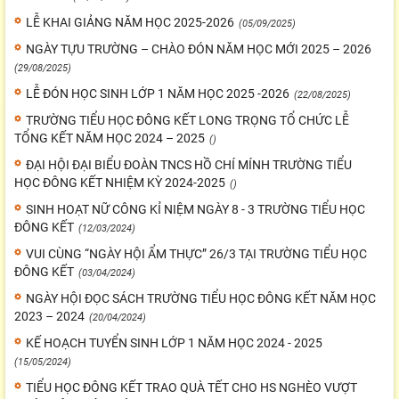
LỄ KHAI GIẢNG NĂM HỌC 2025-2026
(05/09/2025)
NGÀY TỰU TRƯỜNG – CHÀO ĐÓN NĂM HỌC MỚI 2025 – 2026
(29/08/2025)
LỄ ĐÓN HỌC SINH LỚP 1 NĂM HỌC 2025 -2026
(22/08/2025)
TRƯỜNG TIỂU HỌC ĐÔNG KẾT LONG TRỌNG TỔ CHỨC LỄ
TỔNG KẾT NĂM HỌC 2024 – 2025
()
ĐẠI HỘI ĐẠI BIỂU ĐOÀN TNCS HỒ CHÍ MÍNH TRƯỜNG TIỂU
HỌC ĐÔNG KẾT NHIỆM KỲ 2024-2025
()
SINH HOẠT NỮ CÔNG KỈ NIỆM NGÀY 8 - 3 TRƯỜNG TIỂU HỌC
ĐÔNG KẾT
(12/03/2024)
VUI CÙNG “NGÀY HỘI ẨM THỰC” 26/3 TẠI TRƯỜNG TIỂU HỌC
ĐÔNG KẾT
(03/04/2024)
NGÀY HỘI ĐỌC SÁCH TRƯỜNG TIỂU HỌC ĐÔNG KẾT NĂM HỌC
2023 – 2024
(20/04/2024)
KẾ HOẠCH TUYỂN SINH LỚP 1 NĂM HỌC 2024 - 2025
(15/05/2024)
TIỂU HỌC ĐÔNG KẾT TRAO QUÀ TẾT CHO HS NGHÈO VƯỢT