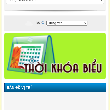
35
°
C
BẢN ĐỒ VỊ TRÍ