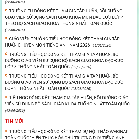
(22/06/2026)
TRƯỜNG TH ĐÔNG KẾT THAM GIA TẬP HUẤN, BỒI DƯỠNG
GIÁO VIÊN SỬ DỤNG SÁCH GIÁO KHOA MÔN ĐẠO ĐỨC LỚP 4
THEO BỘ SÁCH GIÁO KHOA THỐNG NHẤT TOÀN QUỐC
(17/06/2026)
GIÁO VIÊN TRƯỜNG TIỂU HỌC ĐÔNG KẾT THAM GIA TẬP
HUẤN CHUYÊN MÔN TIẾNG ANH NĂM 2026
(16/06/2026)
TRƯỜNG TIỂU HỌC ĐÔNG KẾT THAM GIA TẬP HUẤN, BỒI
DƯỠNG GIÁO VIÊN SỬ DỤNG BỘ SÁCH GIÁO KHOA ĐẠO ĐỨC
LỚP 3 THỐNG NHẤT TOÀN QUỐC
(09/06/2026)
TRƯỜNG TIỂU HỌC ĐÔNG KẾT THAM GIA TẬP HUẤN, BỒI
DƯỠNG GIÁO VIÊN SỬ DỤNG BỘ SÁCH GIÁO KHOA ĐẠO ĐỨC
LỚP 2 THỐNG NHẤT TOÀN QUỐC
(08/06/2026)
TIỂU HỌC ĐÔNG KẾT THAM GIA TẬP HUẤN, BỒI DƯỠNG GIÁO
VIÊN SỬ DỤNG BỘ SÁCH GIÁO KHOA THỐNG NHẤT TOÀN QUỐC
(03/06/2026)
TIN MỚI
TRƯỜNG TIỂU HỌC ĐÔNG KẾT THAM DỰ HỘI THẢO WEBINAR
TOÀN QUỐC "HIỆN THỰC HÓA CHỦ TRƯƠNG ĐƯA TIẾNG ANH