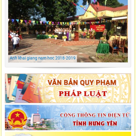
Ngày hội ẩm thực/ TH Đông kết/ Khoái Châu/
Hưng Yên
LỄ KHAI GIẢNG NĂM HỌC 2021-2022 Tiểu
Học Đông Kết
Anh khai giang nam hoc 2018-2019