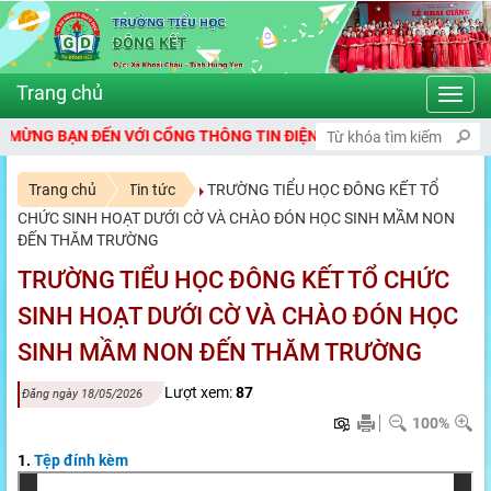
Toggl
navig
BẠN ĐẾN VỚI CỔNG THÔNG TIN ĐIỆN TỬ TRƯỜNG TIỂU HỌC ĐÔNG K
Trang chủ
Tin tức
TRƯỜNG TIỂU HỌC ĐÔNG KẾT TỔ
CHỨC SINH HOẠT DƯỚI CỜ VÀ CHÀO ĐÓN HỌC SINH MẦM NON
ĐẾN THĂM TRƯỜNG
TRƯỜNG TIỂU HỌC ĐÔNG KẾT TỔ CHỨC
SINH HOẠT DƯỚI CỜ VÀ CHÀO ĐÓN HỌC
SINH MẦM NON ĐẾN THĂM TRƯỜNG
Lượt xem:
87
Đăng ngày 18/05/2026
100%
1.
Tệp đính kèm