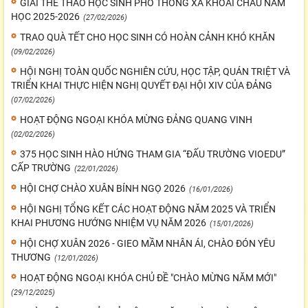
GIẢI THỂ THAO HỌC SINH PHỔ THÔNG XÃ KHOÁI CHÂU NĂM
HỌC 2025-2026
(27/02/2026)
TRAO QUÀ TẾT CHO HỌC SINH CÓ HOÀN CẢNH KHÓ KHĂN
(09/02/2026)
HỘI NGHỊ TOÀN QUỐC NGHIÊN CỨU, HỌC TẬP, QUÁN TRIỆT VÀ
TRIỂN KHAI THỰC HIỆN NGHỊ QUYẾT ĐẠI HỘI XIV CỦA ĐẢNG
(07/02/2026)
HOẠT ĐỘNG NGOẠI KHÓA MỪNG ĐẢNG QUANG VINH
(02/02/2026)
375 HỌC SINH HÀO HỨNG THAM GIA “ĐẤU TRƯỜNG VIOEDU”
CẤP TRƯỜNG
(22/01/2026)
HỘI CHỢ CHÀO XUÂN BÍNH NGỌ 2026
(16/01/2026)
HỘI NGHỊ TỔNG KẾT CÁC HOẠT ĐỘNG NĂM 2025 VÀ TRIỂN
KHAI PHƯƠNG HƯỚNG NHIỆM VỤ NĂM 2026
(15/01/2026)
HỘI CHỢ XUÂN 2026 - GIEO MẦM NHÂN ÁI, CHÀO ĐÓN YÊU
THƯƠNG
(12/01/2026)
HOẠT ĐỘNG NGOẠI KHÓA CHỦ ĐỀ "CHÀO MỪNG NĂM MỚI"
(29/12/2025)