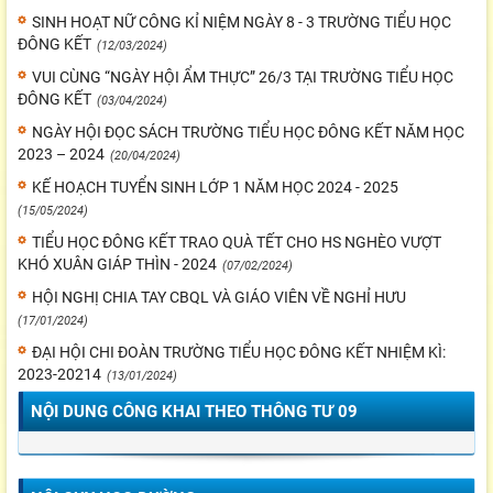
SINH HOẠT NỮ CÔNG KỈ NIỆM NGÀY 8 - 3 TRƯỜNG TIỂU HỌC
ĐÔNG KẾT
(12/03/2024)
VUI CÙNG “NGÀY HỘI ẨM THỰC” 26/3 TẠI TRƯỜNG TIỂU HỌC
ĐÔNG KẾT
(03/04/2024)
NGÀY HỘI ĐỌC SÁCH TRƯỜNG TIỂU HỌC ĐÔNG KẾT NĂM HỌC
2023 – 2024
(20/04/2024)
KẾ HOẠCH TUYỂN SINH LỚP 1 NĂM HỌC 2024 - 2025
(15/05/2024)
TIỂU HỌC ĐÔNG KẾT TRAO QUÀ TẾT CHO HS NGHÈO VƯỢT
KHÓ XUÂN GIÁP THÌN - 2024
(07/02/2024)
HỘI NGHỊ CHIA TAY CBQL VÀ GIÁO VIÊN VỀ NGHỈ HƯU
(17/01/2024)
ĐẠI HỘI CHI ĐOÀN TRƯỜNG TIỂU HỌC ĐÔNG KẾT NHIỆM KÌ:
2023-20214
(13/01/2024)
NỘI DUNG CÔNG KHAI THEO THÔNG TƯ 09