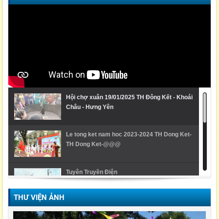
Hội chợ xuân 19/01/2025 TH Đông Kết - Khoái
Châu - Hưng Yên
Le tong ket nam hoc 2023-2024 TH Dong Ket-
TH Dong Ket-@@@
Tuyên Truyền Điện
THƯ VIỆN ẢNH
Video Lễ trao giải cuộc thi Violympic Quốc gia