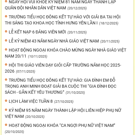
NGÀY HỘI VUI KHỎE KỶ NIỆM 81 NĂM NGÀY THÀNH LẬP
QUÂN ĐỘI NHÂN DÂN VIỆT NAM
(20/12/2025)
TRƯỜNG TIỂU HỌC ĐÔNG KẾT TỰ HÀO VỚI GIẢI BA TẠI HỘI
THI SÁNG TẠO KHOA HỌC TỈNH HƯNG YÊN LẦN I
(18/12/2025)
LỄ KẾT NẠP 6 ĐẢNG VIÊN MỚI
(20/11/2025)
LỄ KỶ NIỆM 43 NĂM NGÀY NHÀ GIÁO VIỆT NAM
(20/11/2025)
HOẠT ĐỘNG NGOẠI KHÓA CHÀO MỪNG NGÀY NHÀ GIÁO VIỆT
NAM 20/11
(10/11/2025)
HỘI THI GIÁO VIÊN DẠY GIỎI CẤP TRƯỜNG NĂM HỌC 2025-
2026
(07/11/2025)
TRƯỜNG TIỂU HỌC ĐÔNG KẾT TỰ HÀO: GIA ĐÌNH EM ĐỖ
TRỌNG ANH MINH ĐOẠT GIẢI BA CUỘC THI “GIA ĐÌNH ĐỌC
SÁCH - GẮN KẾT YÊU THƯƠNG”
(31/10/2025)
LỊCH LÀM VIỆC TUẦN 8
(27/10/2025)
KỶ NIỆM 95 NĂM NGÀY THÀNH LẬP HỘI LIÊN HIỆP PHỤ NỮ
VIỆT NAM
(20/10/2025)
HOẠT ĐỘNG NGOẠI KHÓA “CA NGỢI PHỤ NỮ VIỆT NAM”
(20/10/2025)