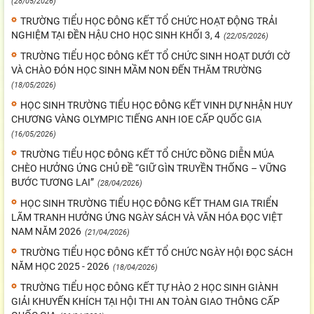
(28/05/2026)
TRƯỜNG TIỂU HỌC ĐÔNG KẾT TỔ CHỨC HOẠT ĐỘNG TRẢI
NGHIỆM TẠI ĐỀN HẬU CHO HỌC SINH KHỐI 3, 4
(22/05/2026)
TRƯỜNG TIỂU HỌC ĐÔNG KẾT TỔ CHỨC SINH HOẠT DƯỚI CỜ
VÀ CHÀO ĐÓN HỌC SINH MẦM NON ĐẾN THĂM TRƯỜNG
(18/05/2026)
HỌC SINH TRƯỜNG TIỂU HỌC ĐÔNG KẾT VINH DỰ NHẬN HUY
CHƯƠNG VÀNG OLYMPIC TIẾNG ANH IOE CẤP QUỐC GIA
(16/05/2026)
TRƯỜNG TIỂU HỌC ĐÔNG KẾT TỔ CHỨC ĐỒNG DIỄN MÚA
CHÈO HƯỞNG ỨNG CHỦ ĐỀ “GIỮ GÌN TRUYỀN THỐNG – VỮNG
BƯỚC TƯƠNG LAI”
(28/04/2026)
HỌC SINH TRƯỜNG TIỂU HỌC ĐÔNG KẾT THAM GIA TRIỂN
LÃM TRANH HƯỞNG ỨNG NGÀY SÁCH VÀ VĂN HÓA ĐỌC VIỆT
NAM NĂM 2026
(21/04/2026)
TRƯỜNG TIỂU HỌC ĐÔNG KẾT TỔ CHỨC NGÀY HỘI ĐỌC SÁCH
NĂM HỌC 2025 - 2026
(18/04/2026)
TRƯỜNG TIỂU HỌC ĐÔNG KẾT TỰ HÀO 2 HỌC SINH GIÀNH
GIẢI KHUYẾN KHÍCH TẠI HỘI THI AN TOÀN GIAO THÔNG CẤP