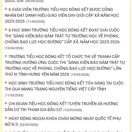
QUỐC GIA
(06/04/2026)
6 GIÁO VIÊN TRƯỜNG TIỂU HỌC ĐÔNG KẾT ĐƯỢC CÔNG
NHẬN ĐẠT DANH HIỆU GIÁO VIÊN DẠY GIỎI CẤP XÃ NĂM HỌC
2025-2026
(11/04/2026)
6 HỌC SINH TRƯỜNG TIỂU HỌC ĐÔNG KẾT ĐOẠT GIẢI CUỘC
THI “SÁNG KIẾN BẢO ĐẢM TRẬT TỰ TRƯỜNG HỌC VỀ PHÒNG,
CHỐNG BẠO LỰC HỌC ĐƯỜNG” CẤP XÃ, NĂM HỌC 2025-2026.
(10/04/2026)
TRƯỜNG TIỂU HỌC ĐÔNG KẾT TỔ CHỨC THI VẼ TRANH CẤP
TRƯỜNG HƯỞNG ỨNG CUỘC THI “SÁNG KIẾN BẢO ĐẢM TRẬT TỰ
TRƯỜNG HỌC VỀ PHÒNG, CHỐNG BẠO LỰC HỌC ĐƯỜNG” LẦN
THỨ III TỈNH HƯNG YÊN NĂM 2026
(19/03/2026)
HỌC SINH TRƯỜNG TIỂU HỌC ĐÔNG KẾT TỎA SÁNG TẠI CUỘC
THI QUA MẠNG TRẠNG NGUYÊN TIẾNG VIỆT CẤP TỈNH
(11/03/2026)
CHI ĐOÀN TIỂU HỌC ĐÔNG KẾT TUYÊN TRUYỀN VÀ HƯỚNG
DẪN CỬ TRI THAM GIA BẦU CỬ
(10/03/2026)
HOẠT ĐỘNG NGOẠI KHÓA CHÀO MỪNG NGÀY QUỐC TẾ PHỤ
NỮ 8/3
(02/03/2026)