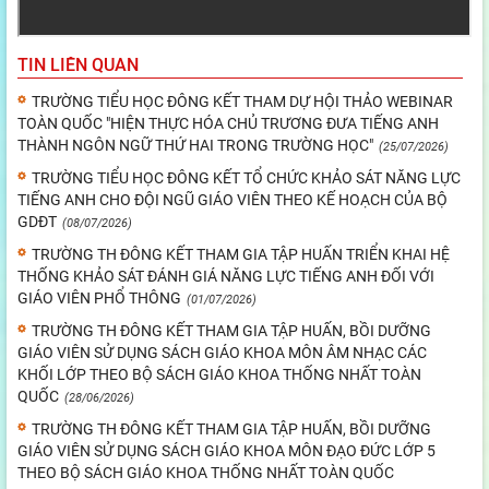
TIN LIÊN QUAN
TRƯỜNG TIỂU HỌC ĐÔNG KẾT THAM DỰ HỘI THẢO WEBINAR
TOÀN QUỐC "HIỆN THỰC HÓA CHỦ TRƯƠNG ĐƯA TIẾNG ANH
THÀNH NGÔN NGỮ THỨ HAI TRONG TRƯỜNG HỌC"
(25/07/2026)
TRƯỜNG TIỂU HỌC ĐÔNG KẾT TỔ CHỨC KHẢO SÁT NĂNG LỰC
TIẾNG ANH CHO ĐỘI NGŨ GIÁO VIÊN THEO KẾ HOẠCH CỦA BỘ
GDĐT
(08/07/2026)
TRƯỜNG TH ĐÔNG KẾT THAM GIA TẬP HUẤN TRIỂN KHAI HỆ
THỐNG KHẢO SÁT ĐÁNH GIÁ NĂNG LỰC TIẾNG ANH ĐỐI VỚI
GIÁO VIÊN PHỔ THÔNG
(01/07/2026)
TRƯỜNG TH ĐÔNG KẾT THAM GIA TẬP HUẤN, BỒI DƯỠNG
GIÁO VIÊN SỬ DỤNG SÁCH GIÁO KHOA MÔN ÂM NHẠC CÁC
KHỐI LỚP THEO BỘ SÁCH GIÁO KHOA THỐNG NHẤT TOÀN
QUỐC
(28/06/2026)
TRƯỜNG TH ĐÔNG KẾT THAM GIA TẬP HUẤN, BỒI DƯỠNG
GIÁO VIÊN SỬ DỤNG SÁCH GIÁO KHOA MÔN ĐẠO ĐỨC LỚP 5
THEO BỘ SÁCH GIÁO KHOA THỐNG NHẤT TOÀN QUỐC