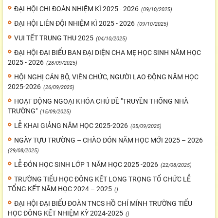
ĐẠI HỘI CHI ĐOÀN NHIỆM KÌ 2025 - 2026
(09/10/2025)
ĐẠI HỘI LIÊN ĐỘI NHIỆM KÌ 2025 - 2026
(09/10/2025)
VUI TẾT TRUNG THU 2025
(04/10/2025)
ĐẠI HỘI ĐẠI BIỂU BAN ĐẠI DIỆN CHA MẸ HỌC SINH NĂM HỌC
2025 - 2026
(28/09/2025)
HỘI NGHỊ CÁN BỘ, VIÊN CHỨC, NGƯỜI LAO ĐỘNG NĂM HỌC
2025-2026
(26/09/2025)
HOẠT ĐỘNG NGOẠI KHÓA CHỦ ĐỀ "TRUYỀN THỐNG NHÀ
TRƯỜNG"
(15/09/2025)
LỄ KHAI GIẢNG NĂM HỌC 2025-2026
(05/09/2025)
NGÀY TỰU TRƯỜNG – CHÀO ĐÓN NĂM HỌC MỚI 2025 – 2026
(29/08/2025)
LỄ ĐÓN HỌC SINH LỚP 1 NĂM HỌC 2025 -2026
(22/08/2025)
TRƯỜNG TIỂU HỌC ĐÔNG KẾT LONG TRỌNG TỔ CHỨC LỄ
TỔNG KẾT NĂM HỌC 2024 – 2025
()
ĐẠI HỘI ĐẠI BIỂU ĐOÀN TNCS HỒ CHÍ MÍNH TRƯỜNG TIỂU
HỌC ĐÔNG KẾT NHIỆM KỲ 2024-2025
()