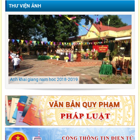
THƯ VIỆN ẢNH
Video Lễ trao giải cuộc thi Violympic Quốc gia
Ngày hội ẩm thực/ TH Đông kết/ Khoái Châu/
Hưng Yên
LỄ KHAI GIẢNG NĂM HỌC 2021-2022 Tiểu
Học Đông Kết
Anh khai giang nam hoc 2018-2019