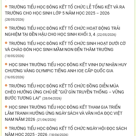
TRƯỜNG TIỂU HỌC ĐÔNG KẾT TỔ CHỨC LỄ TỔNG KẾT VÀ RA
TRƯỜNG CHO HỌC SINH LỚP 5 NĂM HỌC 2025 – 2026
(28/05/2026)
TRƯỜNG TIỂU HỌC ĐÔNG KẾT TỔ CHỨC HOẠT ĐỘNG TRẢI
NGHIỆM TẠI ĐỀN HẬU CHO HỌC SINH KHỐI 3, 4
(22/05/2026)
TRƯỜNG TIỂU HỌC ĐÔNG KẾT TỔ CHỨC SINH HOẠT DƯỚI CỜ
VÀ CHÀO ĐÓN HỌC SINH MẦM NON ĐẾN THĂM TRƯỜNG
(18/05/2026)
HỌC SINH TRƯỜNG TIỂU HỌC ĐÔNG KẾT VINH DỰ NHẬN HUY
CHƯƠNG VÀNG OLYMPIC TIẾNG ANH IOE CẤP QUỐC GIA
(16/05/2026)
TRƯỜNG TIỂU HỌC ĐÔNG KẾT TỔ CHỨC ĐỒNG DIỄN MÚA
CHÈO HƯỞNG ỨNG CHỦ ĐỀ “GIỮ GÌN TRUYỀN THỐNG – VỮNG
BƯỚC TƯƠNG LAI”
(28/04/2026)
HỌC SINH TRƯỜNG TIỂU HỌC ĐÔNG KẾT THAM GIA TRIỂN
LÃM TRANH HƯỞNG ỨNG NGÀY SÁCH VÀ VĂN HÓA ĐỌC VIỆT
NAM NĂM 2026
(21/04/2026)
TRƯỜNG TIỂU HỌC ĐÔNG KẾT TỔ CHỨC NGÀY HỘI ĐỌC SÁCH
NĂM HỌC 2025 - 2026
(18/04/2026)