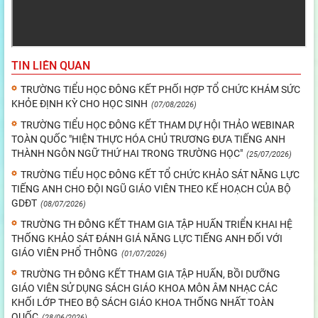
TIN LIÊN QUAN
TRƯỜNG TIỂU HỌC ĐÔNG KẾT PHỐI HỢP TỔ CHỨC KHÁM SỨC
KHỎE ĐỊNH KỲ CHO HỌC SINH
(07/08/2026)
TRƯỜNG TIỂU HỌC ĐÔNG KẾT THAM DỰ HỘI THẢO WEBINAR
TOÀN QUỐC "HIỆN THỰC HÓA CHỦ TRƯƠNG ĐƯA TIẾNG ANH
THÀNH NGÔN NGỮ THỨ HAI TRONG TRƯỜNG HỌC"
(25/07/2026)
TRƯỜNG TIỂU HỌC ĐÔNG KẾT TỔ CHỨC KHẢO SÁT NĂNG LỰC
TIẾNG ANH CHO ĐỘI NGŨ GIÁO VIÊN THEO KẾ HOẠCH CỦA BỘ
GDĐT
(08/07/2026)
TRƯỜNG TH ĐÔNG KẾT THAM GIA TẬP HUẤN TRIỂN KHAI HỆ
THỐNG KHẢO SÁT ĐÁNH GIÁ NĂNG LỰC TIẾNG ANH ĐỐI VỚI
GIÁO VIÊN PHỔ THÔNG
(01/07/2026)
TRƯỜNG TH ĐÔNG KẾT THAM GIA TẬP HUẤN, BỒI DƯỠNG
GIÁO VIÊN SỬ DỤNG SÁCH GIÁO KHOA MÔN ÂM NHẠC CÁC
KHỐI LỚP THEO BỘ SÁCH GIÁO KHOA THỐNG NHẤT TOÀN
QUỐC
(28/06/2026)