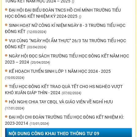
TỔNG KẾT NĂM HỌC 2024 – 2025
()
ĐẠI HỘI ĐẠI BIỂU ĐOÀN TNCS HỒ CHÍ MÍNH TRƯỜNG TIỂU
HỌC ĐÔNG KẾT NHIỆM KỲ 2024-2025
()
SINH HOẠT NỮ CÔNG KỈ NIỆM NGÀY 8 - 3 TRƯỜNG TIỂU HỌC
ĐÔNG KẾT
(12/03/2024)
VUI CÙNG “NGÀY HỘI ẨM THỰC” 26/3 TẠI TRƯỜNG TIỂU HỌC
ĐÔNG KẾT
(03/04/2024)
NGÀY HỘI ĐỌC SÁCH TRƯỜNG TIỂU HỌC ĐÔNG KẾT NĂM HỌC
2023 – 2024
(20/04/2024)
KẾ HOẠCH TUYỂN SINH LỚP 1 NĂM HỌC 2024 - 2025
(15/05/2024)
TIỂU HỌC ĐÔNG KẾT TRAO QUÀ TẾT CHO HS NGHÈO VƯỢT
KHÓ XUÂN GIÁP THÌN - 2024
(07/02/2024)
HỘI NGHỊ CHIA TAY CBQL VÀ GIÁO VIÊN VỀ NGHỈ HƯU
(17/01/2024)
ĐẠI HỘI CHI ĐOÀN TRƯỜNG TIỂU HỌC ĐÔNG KẾT NHIỆM KÌ:
2023-20214
(13/01/2024)
NỘI DUNG CÔNG KHAI THEO THÔNG TƯ 09