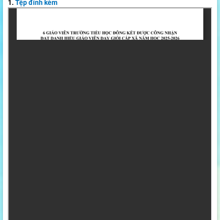
1.
Tệp đính kèm