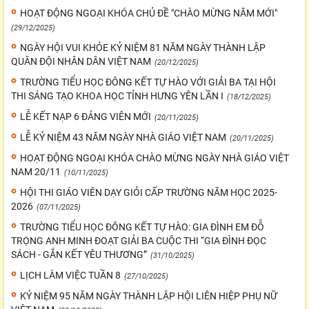
HOẠT ĐỘNG NGOẠI KHÓA CHỦ ĐỀ "CHÀO MỪNG NĂM MỚI"
(29/12/2025)
NGÀY HỘI VUI KHỎE KỶ NIỆM 81 NĂM NGÀY THÀNH LẬP
QUÂN ĐỘI NHÂN DÂN VIỆT NAM
(20/12/2025)
TRƯỜNG TIỂU HỌC ĐÔNG KẾT TỰ HÀO VỚI GIẢI BA TẠI HỘI
THI SÁNG TẠO KHOA HỌC TỈNH HƯNG YÊN LẦN I
(18/12/2025)
LỄ KẾT NẠP 6 ĐẢNG VIÊN MỚI
(20/11/2025)
LỄ KỶ NIỆM 43 NĂM NGÀY NHÀ GIÁO VIỆT NAM
(20/11/2025)
HOẠT ĐỘNG NGOẠI KHÓA CHÀO MỪNG NGÀY NHÀ GIÁO VIỆT
NAM 20/11
(10/11/2025)
HỘI THI GIÁO VIÊN DẠY GIỎI CẤP TRƯỜNG NĂM HỌC 2025-
2026
(07/11/2025)
TRƯỜNG TIỂU HỌC ĐÔNG KẾT TỰ HÀO: GIA ĐÌNH EM ĐỖ
TRỌNG ANH MINH ĐOẠT GIẢI BA CUỘC THI “GIA ĐÌNH ĐỌC
SÁCH - GẮN KẾT YÊU THƯƠNG”
(31/10/2025)
LỊCH LÀM VIỆC TUẦN 8
(27/10/2025)
KỶ NIỆM 95 NĂM NGÀY THÀNH LẬP HỘI LIÊN HIỆP PHỤ NỮ