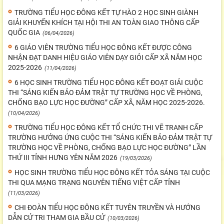
TRƯỜNG TIỂU HỌC ĐÔNG KẾT TỰ HÀO 2 HỌC SINH GIÀNH
GIẢI KHUYẾN KHÍCH TẠI HỘI THI AN TOÀN GIAO THÔNG CẤP
QUỐC GIA
(06/04/2026)
6 GIÁO VIÊN TRƯỜNG TIỂU HỌC ĐÔNG KẾT ĐƯỢC CÔNG
NHẬN ĐẠT DANH HIỆU GIÁO VIÊN DẠY GIỎI CẤP XÃ NĂM HỌC
2025-2026
(11/04/2026)
6 HỌC SINH TRƯỜNG TIỂU HỌC ĐÔNG KẾT ĐOẠT GIẢI CUỘC
THI “SÁNG KIẾN BẢO ĐẢM TRẬT TỰ TRƯỜNG HỌC VỀ PHÒNG,
CHỐNG BẠO LỰC HỌC ĐƯỜNG” CẤP XÃ, NĂM HỌC 2025-2026.
(10/04/2026)
TRƯỜNG TIỂU HỌC ĐÔNG KẾT TỔ CHỨC THI VẼ TRANH CẤP
TRƯỜNG HƯỞNG ỨNG CUỘC THI “SÁNG KIẾN BẢO ĐẢM TRẬT TỰ
TRƯỜNG HỌC VỀ PHÒNG, CHỐNG BẠO LỰC HỌC ĐƯỜNG” LẦN
THỨ III TỈNH HƯNG YÊN NĂM 2026
(19/03/2026)
HỌC SINH TRƯỜNG TIỂU HỌC ĐÔNG KẾT TỎA SÁNG TẠI CUỘC
THI QUA MẠNG TRẠNG NGUYÊN TIẾNG VIỆT CẤP TỈNH
(11/03/2026)
CHI ĐOÀN TIỂU HỌC ĐÔNG KẾT TUYÊN TRUYỀN VÀ HƯỚNG
DẪN CỬ TRI THAM GIA BẦU CỬ
(10/03/2026)