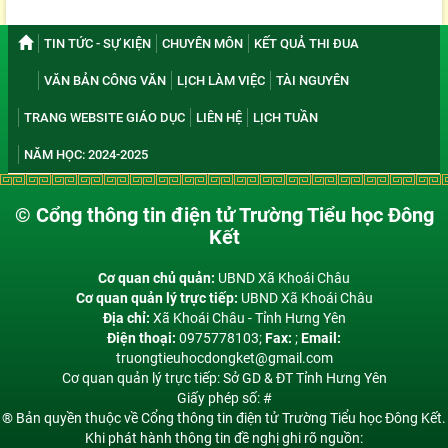
TIN TỨC - SỰ KIỆN
CHUYÊN MÔN
KẾT QUẢ THI ĐUA
VĂN BẢN CÔNG VĂN
LỊCH LÀM VIỆC
TÀI NGUYÊN
TRANG WEBSITE GIÁO DỤC
LIÊN HỆ
LỊCH TUẦN
NĂM HỌC: 2024-2025
© Cổng thông tin điện tử Trường Tiểu học Đông
Kết
Cơ quan chủ quản:
UBND Xã Khoái Châu
Cơ quan quản lý trực tiếp:
UBND Xã Khoái Châu
Địa chỉ:
Xã Khoái Châu - Tỉnh Hưng Yên
Điện thoại:
0975778103;
Fax:
;
Email:
truongtieuhocdongket@gmail.com
Cơ quan quản lý trực tiếp: Sở GD & ĐT Tỉnh Hưng Yên
Giấy phép số: #
® Bản quyền thuộc về Cổng thông tin điện tử Trường Tiểu học Đông Kết.
Khi phát hành thông tin đề nghị ghi rõ nguồn: