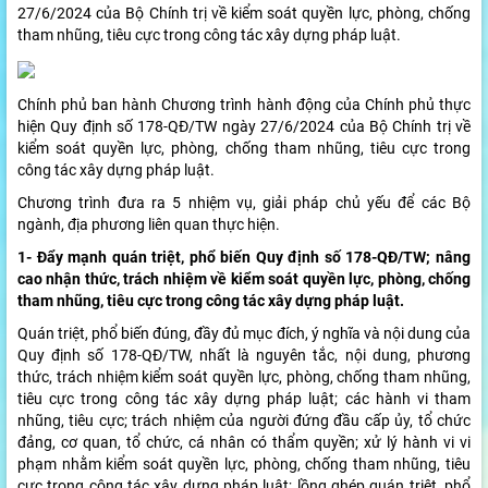
27/6/2024 của Bộ Chính trị về kiểm soát quyền lực, phòng, chống
tham nhũng, tiêu cực trong công tác xây dựng pháp luật.
Chính phủ ban hành Chương trình hành động của Chính phủ thực
hiện Quy định số 178-QĐ/TW ngày 27/6/2024 của Bộ Chính trị về
kiểm soát quyền lực, phòng, chống tham nhũng, tiêu cực trong
công tác xây dựng pháp luật.
Chương trình đưa ra 5 nhiệm vụ, giải pháp chủ yếu để các Bộ
ngành, địa phương liên quan thực hiện.
1- Đẩy mạnh quán triệt, phổ biến Quy định số 178-QĐ/TW; nâng
cao nhận thức, trách nhiệm về kiểm soát quyền lực, phòng, chống
tham nhũng, tiêu cực trong công tác xây dựng pháp luật.
Quán triệt, phổ biến đúng, đầy đủ mục đích, ý nghĩa và nội dung của
Quy định số 178-QĐ/TW, nhất là nguyên tắc, nội dung, phương
thức, trách nhiệm kiểm soát quyền lực, phòng, chống tham nhũng,
tiêu cực trong công tác xây dựng pháp luật; các hành vi tham
nhũng, tiêu cực; trách nhiệm của người đứng đầu cấp ủy, tổ chức
đảng, cơ quan, tổ chức, cá nhân có thẩm quyền; xử lý hành vi vi
phạm nhằm kiểm soát quyền lực, phòng, chống tham nhũng, tiêu
cực trong công tác xây dựng pháp luật; lồng ghép quán triệt, phổ