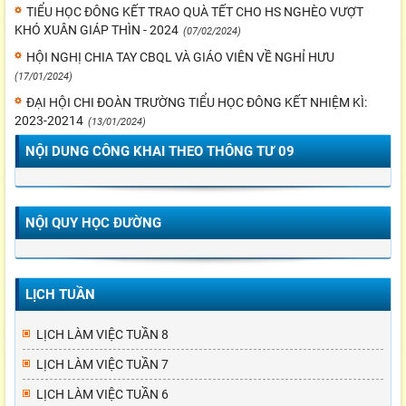
TIỂU HỌC ĐÔNG KẾT TRAO QUÀ TẾT CHO HS NGHÈO VƯỢT
KHÓ XUÂN GIÁP THÌN - 2024
(07/02/2024)
HỘI NGHỊ CHIA TAY CBQL VÀ GIÁO VIÊN VỀ NGHỈ HƯU
(17/01/2024)
ĐẠI HỘI CHI ĐOÀN TRƯỜNG TIỂU HỌC ĐÔNG KẾT NHIỆM KÌ:
2023-20214
(13/01/2024)
NỘI DUNG CÔNG KHAI THEO THÔNG TƯ 09
NỘI QUY HỌC ĐƯỜNG
LỊCH TUẦN
LỊCH LÀM VIỆC TUẦN 8
LỊCH LÀM VIỆC TUẦN 7
LỊCH LÀM VIỆC TUẦN 6