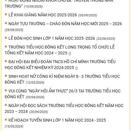
HOẠT ĐỘNG NGOẠI KHÓA CHỦ ĐỀ "TRUYỀN THỐNG NHÀ
TRƯỜNG"
(15/09/2025)
LỄ KHAI GIẢNG NĂM HỌC 2025-2026
(05/09/2025)
NGÀY TỰU TRƯỜNG – CHÀO ĐÓN NĂM HỌC MỚI 2025 – 2026
(29/08/2025)
LỄ ĐÓN HỌC SINH LỚP 1 NĂM HỌC 2025 -2026
(22/08/2025)
TRƯỜNG TIỂU HỌC ĐÔNG KẾT LONG TRỌNG TỔ CHỨC LỄ
TỔNG KẾT NĂM HỌC 2024 – 2025
()
ĐẠI HỘI ĐẠI BIỂU ĐOÀN TNCS HỒ CHÍ MÍNH TRƯỜNG TIỂU
HỌC ĐÔNG KẾT NHIỆM KỲ 2024-2025
()
SINH HOẠT NỮ CÔNG KỈ NIỆM NGÀY 8 - 3 TRƯỜNG TIỂU HỌC
ĐÔNG KẾT
(12/03/2024)
VUI CÙNG “NGÀY HỘI ẨM THỰC” 26/3 TẠI TRƯỜNG TIỂU HỌC
ĐÔNG KẾT
(03/04/2024)
NGÀY HỘI ĐỌC SÁCH TRƯỜNG TIỂU HỌC ĐÔNG KẾT NĂM HỌC
2023 – 2024
(20/04/2024)
KẾ HOẠCH TUYỂN SINH LỚP 1 NĂM HỌC 2024 - 2025
(15/05/2024)