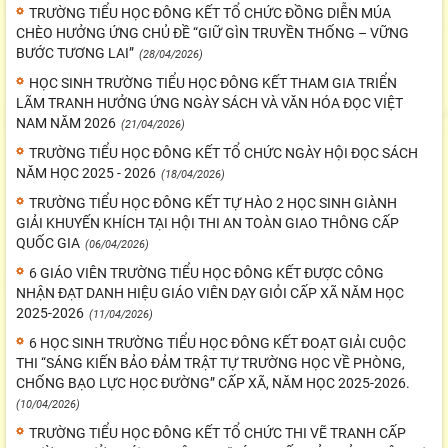
TRƯỜNG TIỂU HỌC ĐÔNG KẾT TỔ CHỨC ĐỒNG DIỄN MÚA
CHÈO HƯỞNG ỨNG CHỦ ĐỀ “GIỮ GÌN TRUYỀN THỐNG – VỮNG
BƯỚC TƯƠNG LAI”
(28/04/2026)
HỌC SINH TRƯỜNG TIỂU HỌC ĐÔNG KẾT THAM GIA TRIỂN
LÃM TRANH HƯỞNG ỨNG NGÀY SÁCH VÀ VĂN HÓA ĐỌC VIỆT
NAM NĂM 2026
(21/04/2026)
TRƯỜNG TIỂU HỌC ĐÔNG KẾT TỔ CHỨC NGÀY HỘI ĐỌC SÁCH
NĂM HỌC 2025 - 2026
(18/04/2026)
TRƯỜNG TIỂU HỌC ĐÔNG KẾT TỰ HÀO 2 HỌC SINH GIÀNH
GIẢI KHUYẾN KHÍCH TẠI HỘI THI AN TOÀN GIAO THÔNG CẤP
QUỐC GIA
(06/04/2026)
6 GIÁO VIÊN TRƯỜNG TIỂU HỌC ĐÔNG KẾT ĐƯỢC CÔNG
NHẬN ĐẠT DANH HIỆU GIÁO VIÊN DẠY GIỎI CẤP XÃ NĂM HỌC
2025-2026
(11/04/2026)
6 HỌC SINH TRƯỜNG TIỂU HỌC ĐÔNG KẾT ĐOẠT GIẢI CUỘC
THI “SÁNG KIẾN BẢO ĐẢM TRẬT TỰ TRƯỜNG HỌC VỀ PHÒNG,
CHỐNG BẠO LỰC HỌC ĐƯỜNG” CẤP XÃ, NĂM HỌC 2025-2026.
(10/04/2026)
TRƯỜNG TIỂU HỌC ĐÔNG KẾT TỔ CHỨC THI VẼ TRANH CẤP