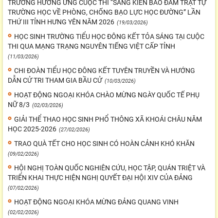
TRƯỜNG HƯỞNG ỨNG CUỘC THI “SÁNG KIẾN BẢO ĐẢM TRẬT TỰ
TRƯỜNG HỌC VỀ PHÒNG, CHỐNG BẠO LỰC HỌC ĐƯỜNG” LẦN
THỨ III TỈNH HƯNG YÊN NĂM 2026
(19/03/2026)
HỌC SINH TRƯỜNG TIỂU HỌC ĐÔNG KẾT TỎA SÁNG TẠI CUỘC
THI QUA MẠNG TRẠNG NGUYÊN TIẾNG VIỆT CẤP TỈNH
(11/03/2026)
CHI ĐOÀN TIỂU HỌC ĐÔNG KẾT TUYÊN TRUYỀN VÀ HƯỚNG
DẪN CỬ TRI THAM GIA BẦU CỬ
(10/03/2026)
HOẠT ĐỘNG NGOẠI KHÓA CHÀO MỪNG NGÀY QUỐC TẾ PHỤ
NỮ 8/3
(02/03/2026)
GIẢI THỂ THAO HỌC SINH PHỔ THÔNG XÃ KHOÁI CHÂU NĂM
HỌC 2025-2026
(27/02/2026)
TRAO QUÀ TẾT CHO HỌC SINH CÓ HOÀN CẢNH KHÓ KHĂN
(09/02/2026)
HỘI NGHỊ TOÀN QUỐC NGHIÊN CỨU, HỌC TẬP, QUÁN TRIỆT VÀ
TRIỂN KHAI THỰC HIỆN NGHỊ QUYẾT ĐẠI HỘI XIV CỦA ĐẢNG
(07/02/2026)
HOẠT ĐỘNG NGOẠI KHÓA MỪNG ĐẢNG QUANG VINH
(02/02/2026)