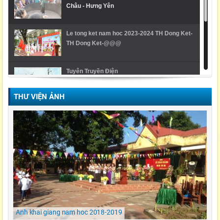
Châu - Hưng Yên
Le tong ket nam hoc 2023-2024 TH Dong Ket-
TH Dong Ket-@@@
Tuyên Truyền Điện
THƯ VIỆN ẢNH
Video Lễ trao giải cuộc thi Violympic Quốc gia
Ngày hội ẩm thực/ TH Đông kết/ Khoái Châu/
Hưng Yên
LỄ KHAI GIẢNG NĂM HỌC 2021-2022 Tiểu
Học Đông Kết
Anh khai giang nam hoc 2018-2019