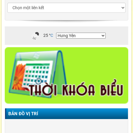
25
°
C
BẢN ĐỒ VỊ TRÍ