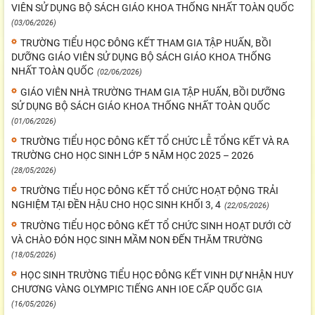
VIÊN SỬ DỤNG BỘ SÁCH GIÁO KHOA THỐNG NHẤT TOÀN QUỐC
(03/06/2026)
TRƯỜNG TIỂU HỌC ĐÔNG KẾT THAM GIA TẬP HUẤN, BỒI
DƯỠNG GIÁO VIÊN SỬ DỤNG BỘ SÁCH GIÁO KHOA THỐNG
NHẤT TOÀN QUỐC
(02/06/2026)
GIÁO VIÊN NHÀ TRƯỜNG THAM GIA TẬP HUẤN, BỒI DƯỠNG
SỬ DỤNG BỘ SÁCH GIÁO KHOA THỐNG NHẤT TOÀN QUỐC
(01/06/2026)
TRƯỜNG TIỂU HỌC ĐÔNG KẾT TỔ CHỨC LỄ TỔNG KẾT VÀ RA
TRƯỜNG CHO HỌC SINH LỚP 5 NĂM HỌC 2025 – 2026
(28/05/2026)
TRƯỜNG TIỂU HỌC ĐÔNG KẾT TỔ CHỨC HOẠT ĐỘNG TRẢI
NGHIỆM TẠI ĐỀN HẬU CHO HỌC SINH KHỐI 3, 4
(22/05/2026)
TRƯỜNG TIỂU HỌC ĐÔNG KẾT TỔ CHỨC SINH HOẠT DƯỚI CỜ
VÀ CHÀO ĐÓN HỌC SINH MẦM NON ĐẾN THĂM TRƯỜNG
(18/05/2026)
HỌC SINH TRƯỜNG TIỂU HỌC ĐÔNG KẾT VINH DỰ NHẬN HUY
CHƯƠNG VÀNG OLYMPIC TIẾNG ANH IOE CẤP QUỐC GIA
(16/05/2026)