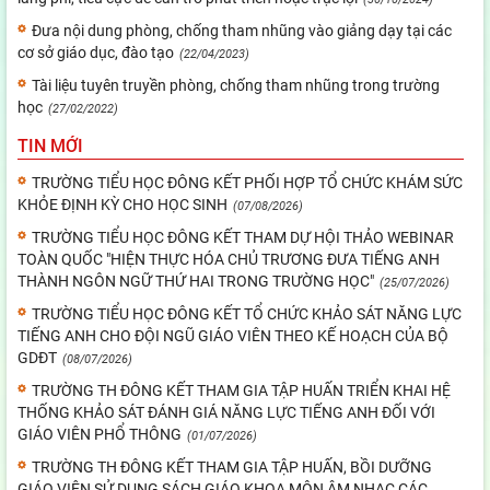
Đưa nội dung phòng, chống tham nhũng vào giảng dạy tại các
cơ sở giáo dục, đào tạo
(22/04/2023)
Tài liệu tuyên truyền phòng, chống tham nhũng trong trường
học
(27/02/2022)
TIN MỚI
TRƯỜNG TIỂU HỌC ĐÔNG KẾT PHỐI HỢP TỔ CHỨC KHÁM SỨC
KHỎE ĐỊNH KỲ CHO HỌC SINH
(07/08/2026)
TRƯỜNG TIỂU HỌC ĐÔNG KẾT THAM DỰ HỘI THẢO WEBINAR
TOÀN QUỐC "HIỆN THỰC HÓA CHỦ TRƯƠNG ĐƯA TIẾNG ANH
THÀNH NGÔN NGỮ THỨ HAI TRONG TRƯỜNG HỌC"
(25/07/2026)
TRƯỜNG TIỂU HỌC ĐÔNG KẾT TỔ CHỨC KHẢO SÁT NĂNG LỰC
TIẾNG ANH CHO ĐỘI NGŨ GIÁO VIÊN THEO KẾ HOẠCH CỦA BỘ
GDĐT
(08/07/2026)
TRƯỜNG TH ĐÔNG KẾT THAM GIA TẬP HUẤN TRIỂN KHAI HỆ
THỐNG KHẢO SÁT ĐÁNH GIÁ NĂNG LỰC TIẾNG ANH ĐỐI VỚI
GIÁO VIÊN PHỔ THÔNG
(01/07/2026)
TRƯỜNG TH ĐÔNG KẾT THAM GIA TẬP HUẤN, BỒI DƯỠNG
GIÁO VIÊN SỬ DỤNG SÁCH GIÁO KHOA MÔN ÂM NHẠC CÁC