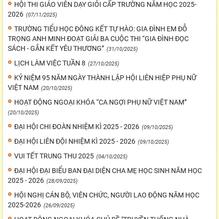
HỘI THI GIÁO VIÊN DẠY GIỎI CẤP TRƯỜNG NĂM HỌC 2025-
2026
(07/11/2025)
TRƯỜNG TIỂU HỌC ĐÔNG KẾT TỰ HÀO: GIA ĐÌNH EM ĐỖ
TRỌNG ANH MINH ĐOẠT GIẢI BA CUỘC THI “GIA ĐÌNH ĐỌC
SÁCH - GẮN KẾT YÊU THƯƠNG”
(31/10/2025)
LỊCH LÀM VIỆC TUẦN 8
(27/10/2025)
KỶ NIỆM 95 NĂM NGÀY THÀNH LẬP HỘI LIÊN HIỆP PHỤ NỮ
VIỆT NAM
(20/10/2025)
HOẠT ĐỘNG NGOẠI KHÓA “CA NGỢI PHỤ NỮ VIỆT NAM”
(20/10/2025)
ĐẠI HỘI CHI ĐOÀN NHIỆM KÌ 2025 - 2026
(09/10/2025)
ĐẠI HỘI LIÊN ĐỘI NHIỆM KÌ 2025 - 2026
(09/10/2025)
VUI TẾT TRUNG THU 2025
(04/10/2025)
ĐẠI HỘI ĐẠI BIỂU BAN ĐẠI DIỆN CHA MẸ HỌC SINH NĂM HỌC
2025 - 2026
(28/09/2025)
HỘI NGHỊ CÁN BỘ, VIÊN CHỨC, NGƯỜI LAO ĐỘNG NĂM HỌC
2025-2026
(26/09/2025)