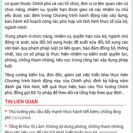
cơ quan thuộc Chính phủ và các tổ chức, đơn vị có liên quan căn cứ
chức năng, nhiệm vụ, quyền hạn được giao và các nhiệm vụ chủ
yếu được xác định trong Chương trình hành động này xây dựng,
ban hành Kế hoạch công tác phù hợp với tình hình thực tế của bộ,
ngành mình.
Trong phạm vi chức năng, nhiệm vụ, quyền hạn của bộ, ngành chủ
động rà soát, sửa đổi, bổ sung hoặc đề xuất sửa đổi, bổ sung các
văn bản quy phạm pháp luật có liên quan, bảo đảm đồng bộ, thống
nhất, tạo cơ sở pháp lý thực hiện nhiệm vụ kiểm soát quyền lực,
phòng, chống tham nhũng, tiêu cực trong công tác xây dựng pháp
luật.
Tăng cường kiểm tra, đôn đốc, giám sát việc triển khai thực hiện
Chương trình hành động này của Chính phủ; định kỳ hằng năm
đánh giá tình hình, kết quả thực hiện, báo cáo Thủ tướng Chính
phủ, đồng gửi Bộ Tư pháp để theo dõi và tổng hợp theo quy định...
TIN LIÊN QUAN
Thủ tướng yêu cầu đẩy mạnh thực hành tiết kiệm, chống lãng
phí
(10/12/2024)
Tổng Bí thư Tô Lâm: Không lợi dụng phòng, chống tham nhũng,
lãng phí, tiêu cực để cản trở phát triển hoặc trục lợi
(30/10/2024)