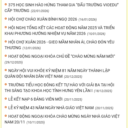
375 HỌC SINH HÀO HỨNG THAM GIA “ĐẤU TRƯỜNG VIOEDU”
CẤP TRƯỜNG
(22/01/2026)
HỘI CHỢ CHÀO XUÂN BÍNH NGỌ 2026
(16/01/2026)
HỘI NGHỊ TỔNG KẾT CÁC HOẠT ĐỘNG NĂM 2025 VÀ TRIỂN
KHAI PHƯƠNG HƯỚNG NHIỆM VỤ NĂM 2026
(15/01/2026)
HỘI CHỢ XUÂN 2026 - GIEO MẦM NHÂN ÁI, CHÀO ĐÓN YÊU
THƯƠNG
(12/01/2026)
HOẠT ĐỘNG NGOẠI KHÓA CHỦ ĐỀ "CHÀO MỪNG NĂM MỚI"
(29/12/2025)
NGÀY HỘI VUI KHỎE KỶ NIỆM 81 NĂM NGÀY THÀNH LẬP
QUÂN ĐỘI NHÂN DÂN VIỆT NAM
(20/12/2025)
TRƯỜNG TIỂU HỌC ĐÔNG KẾT TỰ HÀO VỚI GIẢI BA TẠI HỘI
THI SÁNG TẠO KHOA HỌC TỈNH HƯNG YÊN LẦN I
(18/12/2025)
LỄ KẾT NẠP 6 ĐẢNG VIÊN MỚI
(20/11/2025)
LỄ KỶ NIỆM 43 NĂM NGÀY NHÀ GIÁO VIỆT NAM
(20/11/2025)
HOẠT ĐỘNG NGOẠI KHÓA CHÀO MỪNG NGÀY NHÀ GIÁO VIỆT
NAM 20/11
(10/11/2025)