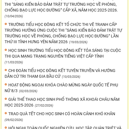
THI “SÁNG KIẾN BẢO ĐẢM TRẬT TỰ TRƯỜNG HỌC VỀ PHÒNG,
CHỐNG BẠO LỰC HỌC ĐƯỜNG” CẤP XÃ, NĂM HỌC 2025-2026.
(10/04/2026)
TRƯỜNG TIỂU HỌC ĐÔNG KẾT TỔ CHỨC THI VẼ TRANH CẤP
TRƯỜNG HƯỞNG ỨNG CUỘC THI “SÁNG KIẾN BẢO ĐẢM TRẬT TỰ
TRƯỜNG HỌC VỀ PHÒNG, CHỐNG BẠO LỰC HỌC ĐƯỜNG” LẦN
THỨ III TỈNH HƯNG YÊN NĂM 2026
(19/03/2026)
HỌC SINH TRƯỜNG TIỂU HỌC ĐÔNG KẾT TỎA SÁNG TẠI CUỘC
THI QUA MẠNG TRẠNG NGUYÊN TIẾNG VIỆT CẤP TỈNH
(11/03/2026)
CHI ĐOÀN TIỂU HỌC ĐÔNG KẾT TUYÊN TRUYỀN VÀ HƯỚNG
DẪN CỬ TRI THAM GIA BẦU CỬ
(10/03/2026)
HOẠT ĐỘNG NGOẠI KHÓA CHÀO MỪNG NGÀY QUỐC TẾ PHỤ
NỮ 8/3
(02/03/2026)
GIẢI THỂ THAO HỌC SINH PHỔ THÔNG XÃ KHOÁI CHÂU NĂM
HỌC 2025-2026
(27/02/2026)
TRAO QUÀ TẾT CHO HỌC SINH CÓ HOÀN CẢNH KHÓ KHĂN
(09/02/2026)
HỘI NGHỊ TOÀN QUỐC NGHIÊN CỨU, HỌC TẬP, QUÁN TRIỆT VÀ