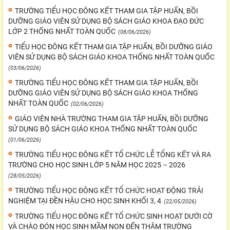
TRƯỜNG TIỂU HỌC ĐÔNG KẾT THAM GIA TẬP HUẤN, BỒI
DƯỠNG GIÁO VIÊN SỬ DỤNG BỘ SÁCH GIÁO KHOA ĐẠO ĐỨC
LỚP 2 THỐNG NHẤT TOÀN QUỐC
(08/06/2026)
TIỂU HỌC ĐÔNG KẾT THAM GIA TẬP HUẤN, BỒI DƯỠNG GIÁO
VIÊN SỬ DỤNG BỘ SÁCH GIÁO KHOA THỐNG NHẤT TOÀN QUỐC
(03/06/2026)
TRƯỜNG TIỂU HỌC ĐÔNG KẾT THAM GIA TẬP HUẤN, BỒI
DƯỠNG GIÁO VIÊN SỬ DỤNG BỘ SÁCH GIÁO KHOA THỐNG
NHẤT TOÀN QUỐC
(02/06/2026)
GIÁO VIÊN NHÀ TRƯỜNG THAM GIA TẬP HUẤN, BỒI DƯỠNG
SỬ DỤNG BỘ SÁCH GIÁO KHOA THỐNG NHẤT TOÀN QUỐC
(01/06/2026)
TRƯỜNG TIỂU HỌC ĐÔNG KẾT TỔ CHỨC LỄ TỔNG KẾT VÀ RA
TRƯỜNG CHO HỌC SINH LỚP 5 NĂM HỌC 2025 – 2026
(28/05/2026)
TRƯỜNG TIỂU HỌC ĐÔNG KẾT TỔ CHỨC HOẠT ĐỘNG TRẢI
NGHIỆM TẠI ĐỀN HẬU CHO HỌC SINH KHỐI 3, 4
(22/05/2026)
TRƯỜNG TIỂU HỌC ĐÔNG KẾT TỔ CHỨC SINH HOẠT DƯỚI CỜ
VÀ CHÀO ĐÓN HỌC SINH MẦM NON ĐẾN THĂM TRƯỜNG