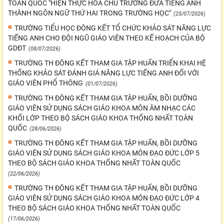
TOÀN QUỐC "HIỆN THỰC HÓA CHỦ TRƯƠNG ĐƯA TIẾNG ANH
THÀNH NGÔN NGỮ THỨ HAI TRONG TRƯỜNG HỌC"
(25/07/2026)
TRƯỜNG TIỂU HỌC ĐÔNG KẾT TỔ CHỨC KHẢO SÁT NĂNG LỰC
TIẾNG ANH CHO ĐỘI NGŨ GIÁO VIÊN THEO KẾ HOẠCH CỦA BỘ
GDĐT
(08/07/2026)
TRƯỜNG TH ĐÔNG KẾT THAM GIA TẬP HUẤN TRIỂN KHAI HỆ
THỐNG KHẢO SÁT ĐÁNH GIÁ NĂNG LỰC TIẾNG ANH ĐỐI VỚI
GIÁO VIÊN PHỔ THÔNG
(01/07/2026)
TRƯỜNG TH ĐÔNG KẾT THAM GIA TẬP HUẤN, BỒI DƯỠNG
GIÁO VIÊN SỬ DỤNG SÁCH GIÁO KHOA MÔN ÂM NHẠC CÁC
KHỐI LỚP THEO BỘ SÁCH GIÁO KHOA THỐNG NHẤT TOÀN
QUỐC
(28/06/2026)
TRƯỜNG TH ĐÔNG KẾT THAM GIA TẬP HUẤN, BỒI DƯỠNG
GIÁO VIÊN SỬ DỤNG SÁCH GIÁO KHOA MÔN ĐẠO ĐỨC LỚP 5
THEO BỘ SÁCH GIÁO KHOA THỐNG NHẤT TOÀN QUỐC
(22/06/2026)
TRƯỜNG TH ĐÔNG KẾT THAM GIA TẬP HUẤN, BỒI DƯỠNG
GIÁO VIÊN SỬ DỤNG SÁCH GIÁO KHOA MÔN ĐẠO ĐỨC LỚP 4
THEO BỘ SÁCH GIÁO KHOA THỐNG NHẤT TOÀN QUỐC
(17/06/2026)