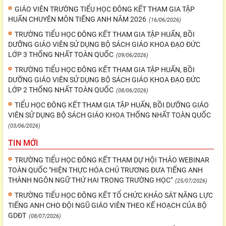
GIÁO VIÊN TRƯỜNG TIỂU HỌC ĐÔNG KẾT THAM GIA TẬP
HUẤN CHUYÊN MÔN TIẾNG ANH NĂM 2026
(16/06/2026)
TRƯỜNG TIỂU HỌC ĐÔNG KẾT THAM GIA TẬP HUẤN, BỒI
DƯỠNG GIÁO VIÊN SỬ DỤNG BỘ SÁCH GIÁO KHOA ĐẠO ĐỨC
LỚP 3 THỐNG NHẤT TOÀN QUỐC
(09/06/2026)
TRƯỜNG TIỂU HỌC ĐÔNG KẾT THAM GIA TẬP HUẤN, BỒI
DƯỠNG GIÁO VIÊN SỬ DỤNG BỘ SÁCH GIÁO KHOA ĐẠO ĐỨC
LỚP 2 THỐNG NHẤT TOÀN QUỐC
(08/06/2026)
TIỂU HỌC ĐÔNG KẾT THAM GIA TẬP HUẤN, BỒI DƯỠNG GIÁO
VIÊN SỬ DỤNG BỘ SÁCH GIÁO KHOA THỐNG NHẤT TOÀN QUỐC
(03/06/2026)
TIN MỚI
TRƯỜNG TIỂU HỌC ĐÔNG KẾT THAM DỰ HỘI THẢO WEBINAR
TOÀN QUỐC "HIỆN THỰC HÓA CHỦ TRƯƠNG ĐƯA TIẾNG ANH
THÀNH NGÔN NGỮ THỨ HAI TRONG TRƯỜNG HỌC"
(25/07/2026)
TRƯỜNG TIỂU HỌC ĐÔNG KẾT TỔ CHỨC KHẢO SÁT NĂNG LỰC
TIẾNG ANH CHO ĐỘI NGŨ GIÁO VIÊN THEO KẾ HOẠCH CỦA BỘ
GDĐT
(08/07/2026)