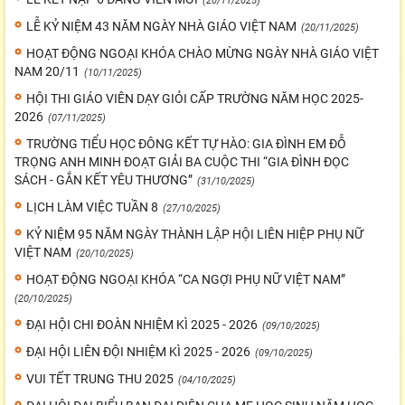
(20/11/2025)
LỄ KỶ NIỆM 43 NĂM NGÀY NHÀ GIÁO VIỆT NAM
(20/11/2025)
HOẠT ĐỘNG NGOẠI KHÓA CHÀO MỪNG NGÀY NHÀ GIÁO VIỆT
NAM 20/11
(10/11/2025)
HỘI THI GIÁO VIÊN DẠY GIỎI CẤP TRƯỜNG NĂM HỌC 2025-
2026
(07/11/2025)
TRƯỜNG TIỂU HỌC ĐÔNG KẾT TỰ HÀO: GIA ĐÌNH EM ĐỖ
TRỌNG ANH MINH ĐOẠT GIẢI BA CUỘC THI “GIA ĐÌNH ĐỌC
SÁCH - GẮN KẾT YÊU THƯƠNG”
(31/10/2025)
LỊCH LÀM VIỆC TUẦN 8
(27/10/2025)
KỶ NIỆM 95 NĂM NGÀY THÀNH LẬP HỘI LIÊN HIỆP PHỤ NỮ
VIỆT NAM
(20/10/2025)
HOẠT ĐỘNG NGOẠI KHÓA “CA NGỢI PHỤ NỮ VIỆT NAM”
(20/10/2025)
ĐẠI HỘI CHI ĐOÀN NHIỆM KÌ 2025 - 2026
(09/10/2025)
ĐẠI HỘI LIÊN ĐỘI NHIỆM KÌ 2025 - 2026
(09/10/2025)
VUI TẾT TRUNG THU 2025
(04/10/2025)