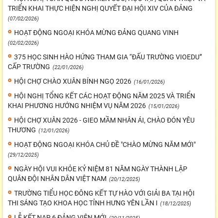
TRIỂN KHAI THỰC HIỆN NGHỊ QUYẾT ĐẠI HỘI XIV CỦA ĐẢNG
(07/02/2026)
HOẠT ĐỘNG NGOẠI KHÓA MỪNG ĐẢNG QUANG VINH
(02/02/2026)
375 HỌC SINH HÀO HỨNG THAM GIA “ĐẤU TRƯỜNG VIOEDU”
CẤP TRƯỜNG
(22/01/2026)
HỘI CHỢ CHÀO XUÂN BÍNH NGỌ 2026
(16/01/2026)
HỘI NGHỊ TỔNG KẾT CÁC HOẠT ĐỘNG NĂM 2025 VÀ TRIỂN
KHAI PHƯƠNG HƯỚNG NHIỆM VỤ NĂM 2026
(15/01/2026)
HỘI CHỢ XUÂN 2026 - GIEO MẦM NHÂN ÁI, CHÀO ĐÓN YÊU
THƯƠNG
(12/01/2026)
HOẠT ĐỘNG NGOẠI KHÓA CHỦ ĐỀ "CHÀO MỪNG NĂM MỚI"
(29/12/2025)
NGÀY HỘI VUI KHỎE KỶ NIỆM 81 NĂM NGÀY THÀNH LẬP
QUÂN ĐỘI NHÂN DÂN VIỆT NAM
(20/12/2025)
TRƯỜNG TIỂU HỌC ĐÔNG KẾT TỰ HÀO VỚI GIẢI BA TẠI HỘI
THI SÁNG TẠO KHOA HỌC TỈNH HƯNG YÊN LẦN I
(18/12/2025)
LỄ KẾT NẠP 6 ĐẢNG VIÊN MỚI