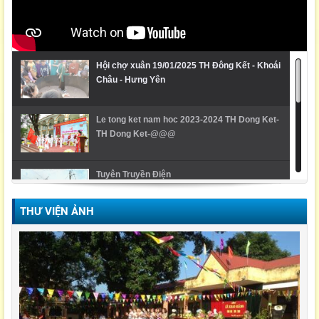
Hội chợ xuân 19/01/2025 TH Đông Kết - Khoái
Châu - Hưng Yên
Le tong ket nam hoc 2023-2024 TH Dong Ket-
TH Dong Ket-@@@
Tuyên Truyền Điện
THƯ VIỆN ẢNH
Video Lễ trao giải cuộc thi Violympic Quốc gia
Ngày hội ẩm thực/ TH Đông kết/ Khoái Châu/
Hưng Yên