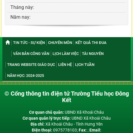
Tháng này:
Năm nay:
TIN TỨC - SỰ KIỆN
CHUYÊN MÔN
KẾT QUẢ THI ĐUA
VĂN BẢN CÔNG VĂN
LỊCH LÀM VIỆC
TÀI NGUYÊN
TRANG WEBSITE GIÁO DỤC
LIÊN HỆ
LỊCH TUẦN
NĂM HỌC: 2024-2025
© Cổng thông tin điện tử Trường Tiểu học Đông
Kết
Cơ quan chủ quản:
UBND Xã Khoái Châu
Cơ quan quản lý trực tiếp:
UBND Xã Khoái Châu
Địa chỉ:
Xã Khoái Châu - Tỉnh Hưng Yên
Điện thoại:
0975778103;
Fax:
;
Email: