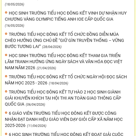
(18/05/2026)
HỌC SINH TRƯỜNG TIỂU HỌC ĐÔNG KẾT VINH DỰ NHẬN HUY
CHƯƠNG VÀNG OLYMPIC TIẾNG ANH IOE CẤP QUỐC GIA
(16/05/2026)
TRƯỜNG TIỂU HỌC ĐÔNG KẾT TỔ CHỨC ĐỒNG DIỄN MÚA
CHÈO HƯỞNG ỨNG CHỦ ĐỀ “GIỮ GÌN TRUYỀN THỐNG – VỮNG
BƯỚC TƯƠNG LAI”
(28/04/2026)
HỌC SINH TRƯỜNG TIỂU HỌC ĐÔNG KẾT THAM GIA TRIỂN
LÃM TRANH HƯỞNG ỨNG NGÀY SÁCH VÀ VĂN HÓA ĐỌC VIỆT
NAM NĂM 2026
(21/04/2026)
TRƯỜNG TIỂU HỌC ĐÔNG KẾT TỔ CHỨC NGÀY HỘI ĐỌC SÁCH
NĂM HỌC 2025 - 2026
(18/04/2026)
TRƯỜNG TIỂU HỌC ĐÔNG KẾT TỰ HÀO 2 HỌC SINH GIÀNH
GIẢI KHUYẾN KHÍCH TẠI HỘI THI AN TOÀN GIAO THÔNG CẤP
QUỐC GIA
(06/04/2026)
6 GIÁO VIÊN TRƯỜNG TIỂU HỌC ĐÔNG KẾT ĐƯỢC CÔNG
NHẬN ĐẠT DANH HIỆU GIÁO VIÊN DẠY GIỎI CẤP XÃ NĂM HỌC
2025-2026
(11/04/2026)
6 HỌC SINH TRƯỜNG TIỂU HỌC ĐÔNG KẾT ĐOẠT GIẢI CUỘC