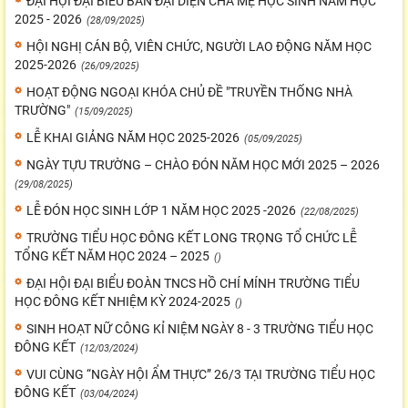
ĐẠI HỘI ĐẠI BIỂU BAN ĐẠI DIỆN CHA MẸ HỌC SINH NĂM HỌC
2025 - 2026
(28/09/2025)
HỘI NGHỊ CÁN BỘ, VIÊN CHỨC, NGƯỜI LAO ĐỘNG NĂM HỌC
2025-2026
(26/09/2025)
HOẠT ĐỘNG NGOẠI KHÓA CHỦ ĐỀ "TRUYỀN THỐNG NHÀ
TRƯỜNG"
(15/09/2025)
LỄ KHAI GIẢNG NĂM HỌC 2025-2026
(05/09/2025)
NGÀY TỰU TRƯỜNG – CHÀO ĐÓN NĂM HỌC MỚI 2025 – 2026
(29/08/2025)
LỄ ĐÓN HỌC SINH LỚP 1 NĂM HỌC 2025 -2026
(22/08/2025)
TRƯỜNG TIỂU HỌC ĐÔNG KẾT LONG TRỌNG TỔ CHỨC LỄ
TỔNG KẾT NĂM HỌC 2024 – 2025
()
ĐẠI HỘI ĐẠI BIỂU ĐOÀN TNCS HỒ CHÍ MÍNH TRƯỜNG TIỂU
HỌC ĐÔNG KẾT NHIỆM KỲ 2024-2025
()
SINH HOẠT NỮ CÔNG KỈ NIỆM NGÀY 8 - 3 TRƯỜNG TIỂU HỌC
ĐÔNG KẾT
(12/03/2024)
VUI CÙNG “NGÀY HỘI ẨM THỰC” 26/3 TẠI TRƯỜNG TIỂU HỌC
ĐÔNG KẾT
(03/04/2024)