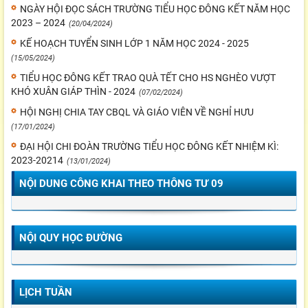
NGÀY HỘI ĐỌC SÁCH TRƯỜNG TIỂU HỌC ĐÔNG KẾT NĂM HỌC
2023 – 2024
(20/04/2024)
KẾ HOẠCH TUYỂN SINH LỚP 1 NĂM HỌC 2024 - 2025
(15/05/2024)
TIỂU HỌC ĐÔNG KẾT TRAO QUÀ TẾT CHO HS NGHÈO VƯỢT
KHÓ XUÂN GIÁP THÌN - 2024
(07/02/2024)
HỘI NGHỊ CHIA TAY CBQL VÀ GIÁO VIÊN VỀ NGHỈ HƯU
(17/01/2024)
ĐẠI HỘI CHI ĐOÀN TRƯỜNG TIỂU HỌC ĐÔNG KẾT NHIỆM KÌ:
2023-20214
(13/01/2024)
NỘI DUNG CÔNG KHAI THEO THÔNG TƯ 09
NỘI QUY HỌC ĐƯỜNG
LỊCH TUẦN