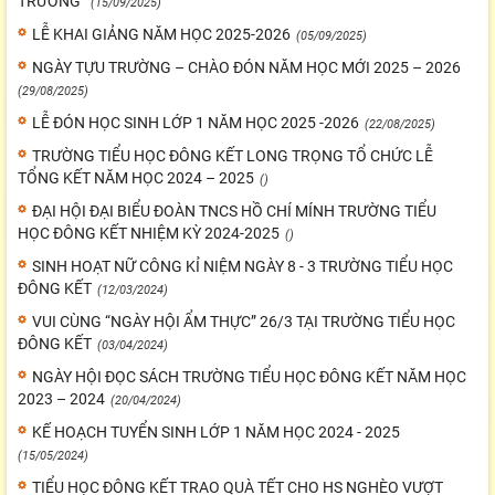
TRƯỜNG"
(15/09/2025)
LỄ KHAI GIẢNG NĂM HỌC 2025-2026
(05/09/2025)
NGÀY TỰU TRƯỜNG – CHÀO ĐÓN NĂM HỌC MỚI 2025 – 2026
(29/08/2025)
LỄ ĐÓN HỌC SINH LỚP 1 NĂM HỌC 2025 -2026
(22/08/2025)
TRƯỜNG TIỂU HỌC ĐÔNG KẾT LONG TRỌNG TỔ CHỨC LỄ
TỔNG KẾT NĂM HỌC 2024 – 2025
()
ĐẠI HỘI ĐẠI BIỂU ĐOÀN TNCS HỒ CHÍ MÍNH TRƯỜNG TIỂU
HỌC ĐÔNG KẾT NHIỆM KỲ 2024-2025
()
SINH HOẠT NỮ CÔNG KỈ NIỆM NGÀY 8 - 3 TRƯỜNG TIỂU HỌC
ĐÔNG KẾT
(12/03/2024)
VUI CÙNG “NGÀY HỘI ẨM THỰC” 26/3 TẠI TRƯỜNG TIỂU HỌC
ĐÔNG KẾT
(03/04/2024)
NGÀY HỘI ĐỌC SÁCH TRƯỜNG TIỂU HỌC ĐÔNG KẾT NĂM HỌC
2023 – 2024
(20/04/2024)
KẾ HOẠCH TUYỂN SINH LỚP 1 NĂM HỌC 2024 - 2025
(15/05/2024)
TIỂU HỌC ĐÔNG KẾT TRAO QUÀ TẾT CHO HS NGHÈO VƯỢT