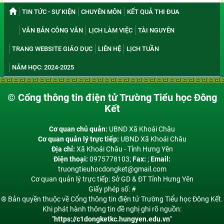
TIN TỨC - SỰ KIỆN
CHUYÊN MÔN
KẾT QUẢ THI ĐUA
VĂN BẢN CÔNG VĂN
LỊCH LÀM VIỆC
TÀI NGUYÊN
TRANG WEBSITE GIÁO DỤC
LIÊN HỆ
LỊCH TUẦN
NĂM HỌC: 2024-2025
© Cổng thông tin điện tử Trường Tiểu học Đông
Kết
Cơ quan chủ quản:
UBND Xã Khoái Châu
Cơ quan quản lý trực tiếp:
UBND Xã Khoái Châu
Địa chỉ:
Xã Khoái Châu - Tỉnh Hưng Yên
Điện thoại:
0975778103;
Fax:
;
Email:
truongtieuhocdongket@gmail.com
Cơ quan quản lý trực tiếp: Sở GD & ĐT Tỉnh Hưng Yên
Giấy phép số: #
® Bản quyền thuộc về Cổng thông tin điện tử Trường Tiểu học Đông Kết.
Khi phát hành thông tin đề nghị ghi rõ nguồn:
"
https://c1dongketkc.hungyen.edu.vn
"