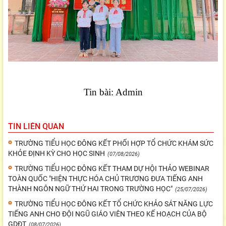
Tin bài: Admin
TIN LIÊN QUAN
TRƯỜNG TIỂU HỌC ĐÔNG KẾT PHỐI HỢP TỔ CHỨC KHÁM SỨC
KHỎE ĐỊNH KỲ CHO HỌC SINH
(07/08/2026)
TRƯỜNG TIỂU HỌC ĐÔNG KẾT THAM DỰ HỘI THẢO WEBINAR
TOÀN QUỐC "HIỆN THỰC HÓA CHỦ TRƯƠNG ĐƯA TIẾNG ANH
THÀNH NGÔN NGỮ THỨ HAI TRONG TRƯỜNG HỌC"
(25/07/2026)
TRƯỜNG TIỂU HỌC ĐÔNG KẾT TỔ CHỨC KHẢO SÁT NĂNG LỰC
TIẾNG ANH CHO ĐỘI NGŨ GIÁO VIÊN THEO KẾ HOẠCH CỦA BỘ
GDĐT
(08/07/2026)