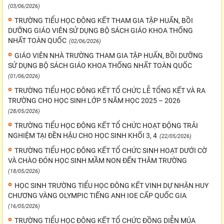
(03/06/2026)
TRƯỜNG TIỂU HỌC ĐÔNG KẾT THAM GIA TẬP HUẤN, BỒI
DƯỠNG GIÁO VIÊN SỬ DỤNG BỘ SÁCH GIÁO KHOA THỐNG
NHẤT TOÀN QUỐC
(02/06/2026)
GIÁO VIÊN NHÀ TRƯỜNG THAM GIA TẬP HUẤN, BỒI DƯỠNG
SỬ DỤNG BỘ SÁCH GIÁO KHOA THỐNG NHẤT TOÀN QUỐC
(01/06/2026)
TRƯỜNG TIỂU HỌC ĐÔNG KẾT TỔ CHỨC LỄ TỔNG KẾT VÀ RA
TRƯỜNG CHO HỌC SINH LỚP 5 NĂM HỌC 2025 – 2026
(28/05/2026)
TRƯỜNG TIỂU HỌC ĐÔNG KẾT TỔ CHỨC HOẠT ĐỘNG TRẢI
NGHIỆM TẠI ĐỀN HẬU CHO HỌC SINH KHỐI 3, 4
(22/05/2026)
TRƯỜNG TIỂU HỌC ĐÔNG KẾT TỔ CHỨC SINH HOẠT DƯỚI CỜ
VÀ CHÀO ĐÓN HỌC SINH MẦM NON ĐẾN THĂM TRƯỜNG
(18/05/2026)
HỌC SINH TRƯỜNG TIỂU HỌC ĐÔNG KẾT VINH DỰ NHẬN HUY
CHƯƠNG VÀNG OLYMPIC TIẾNG ANH IOE CẤP QUỐC GIA
(16/05/2026)
TRƯỜNG TIỂU HỌC ĐÔNG KẾT TỔ CHỨC ĐỒNG DIỄN MÚA