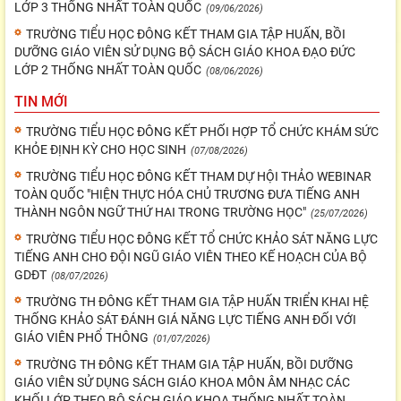
LỚP 3 THỐNG NHẤT TOÀN QUỐC
(09/06/2026)
TRƯỜNG TIỂU HỌC ĐÔNG KẾT THAM GIA TẬP HUẤN, BỒI
DƯỠNG GIÁO VIÊN SỬ DỤNG BỘ SÁCH GIÁO KHOA ĐẠO ĐỨC
LỚP 2 THỐNG NHẤT TOÀN QUỐC
(08/06/2026)
TIN MỚI
TRƯỜNG TIỂU HỌC ĐÔNG KẾT PHỐI HỢP TỔ CHỨC KHÁM SỨC
KHỎE ĐỊNH KỲ CHO HỌC SINH
(07/08/2026)
TRƯỜNG TIỂU HỌC ĐÔNG KẾT THAM DỰ HỘI THẢO WEBINAR
TOÀN QUỐC "HIỆN THỰC HÓA CHỦ TRƯƠNG ĐƯA TIẾNG ANH
THÀNH NGÔN NGỮ THỨ HAI TRONG TRƯỜNG HỌC"
(25/07/2026)
TRƯỜNG TIỂU HỌC ĐÔNG KẾT TỔ CHỨC KHẢO SÁT NĂNG LỰC
TIẾNG ANH CHO ĐỘI NGŨ GIÁO VIÊN THEO KẾ HOẠCH CỦA BỘ
GDĐT
(08/07/2026)
TRƯỜNG TH ĐÔNG KẾT THAM GIA TẬP HUẤN TRIỂN KHAI HỆ
THỐNG KHẢO SÁT ĐÁNH GIÁ NĂNG LỰC TIẾNG ANH ĐỐI VỚI
GIÁO VIÊN PHỔ THÔNG
(01/07/2026)
TRƯỜNG TH ĐÔNG KẾT THAM GIA TẬP HUẤN, BỒI DƯỠNG
GIÁO VIÊN SỬ DỤNG SÁCH GIÁO KHOA MÔN ÂM NHẠC CÁC
KHỐI LỚP THEO BỘ SÁCH GIÁO KHOA THỐNG NHẤT TOÀN