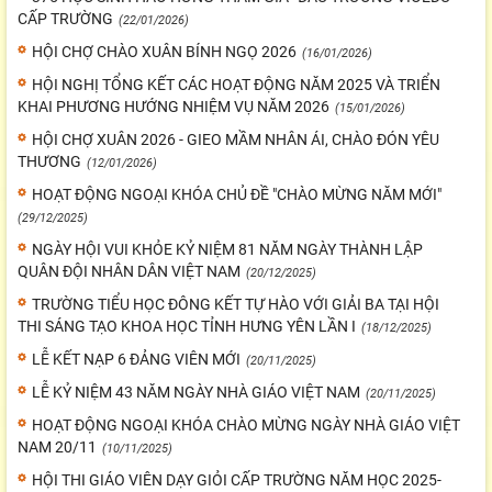
CẤP TRƯỜNG
(22/01/2026)
HỘI CHỢ CHÀO XUÂN BÍNH NGỌ 2026
(16/01/2026)
HỘI NGHỊ TỔNG KẾT CÁC HOẠT ĐỘNG NĂM 2025 VÀ TRIỂN
KHAI PHƯƠNG HƯỚNG NHIỆM VỤ NĂM 2026
(15/01/2026)
HỘI CHỢ XUÂN 2026 - GIEO MẦM NHÂN ÁI, CHÀO ĐÓN YÊU
THƯƠNG
(12/01/2026)
HOẠT ĐỘNG NGOẠI KHÓA CHỦ ĐỀ "CHÀO MỪNG NĂM MỚI"
(29/12/2025)
NGÀY HỘI VUI KHỎE KỶ NIỆM 81 NĂM NGÀY THÀNH LẬP
QUÂN ĐỘI NHÂN DÂN VIỆT NAM
(20/12/2025)
TRƯỜNG TIỂU HỌC ĐÔNG KẾT TỰ HÀO VỚI GIẢI BA TẠI HỘI
THI SÁNG TẠO KHOA HỌC TỈNH HƯNG YÊN LẦN I
(18/12/2025)
LỄ KẾT NẠP 6 ĐẢNG VIÊN MỚI
(20/11/2025)
LỄ KỶ NIỆM 43 NĂM NGÀY NHÀ GIÁO VIỆT NAM
(20/11/2025)
HOẠT ĐỘNG NGOẠI KHÓA CHÀO MỪNG NGÀY NHÀ GIÁO VIỆT
NAM 20/11
(10/11/2025)
HỘI THI GIÁO VIÊN DẠY GIỎI CẤP TRƯỜNG NĂM HỌC 2025-