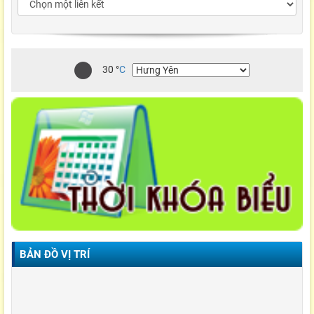
30
°
C
BẢN ĐỒ VỊ TRÍ