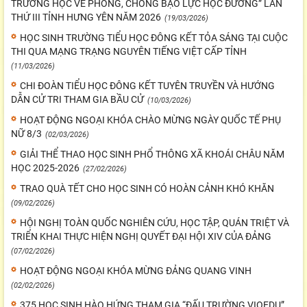
TRƯỜNG HỌC VỀ PHÒNG, CHỐNG BẠO LỰC HỌC ĐƯỜNG” LẦN
THỨ III TỈNH HƯNG YÊN NĂM 2026
(19/03/2026)
HỌC SINH TRƯỜNG TIỂU HỌC ĐÔNG KẾT TỎA SÁNG TẠI CUỘC
THI QUA MẠNG TRẠNG NGUYÊN TIẾNG VIỆT CẤP TỈNH
(11/03/2026)
CHI ĐOÀN TIỂU HỌC ĐÔNG KẾT TUYÊN TRUYỀN VÀ HƯỚNG
DẪN CỬ TRI THAM GIA BẦU CỬ
(10/03/2026)
HOẠT ĐỘNG NGOẠI KHÓA CHÀO MỪNG NGÀY QUỐC TẾ PHỤ
NỮ 8/3
(02/03/2026)
GIẢI THỂ THAO HỌC SINH PHỔ THÔNG XÃ KHOÁI CHÂU NĂM
HỌC 2025-2026
(27/02/2026)
TRAO QUÀ TẾT CHO HỌC SINH CÓ HOÀN CẢNH KHÓ KHĂN
(09/02/2026)
HỘI NGHỊ TOÀN QUỐC NGHIÊN CỨU, HỌC TẬP, QUÁN TRIỆT VÀ
TRIỂN KHAI THỰC HIỆN NGHỊ QUYẾT ĐẠI HỘI XIV CỦA ĐẢNG
(07/02/2026)
HOẠT ĐỘNG NGOẠI KHÓA MỪNG ĐẢNG QUANG VINH
(02/02/2026)
375 HỌC SINH HÀO HỨNG THAM GIA “ĐẤU TRƯỜNG VIOEDU”