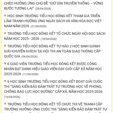
CHÈO HƯỞNG ỨNG CHỦ ĐỀ “GIỮ GÌN TRUYỀN THỐNG – VỮNG
BƯỚC TƯƠNG LAI”
(28/04/2026)
HỌC SINH TRƯỜNG TIỂU HỌC ĐÔNG KẾT THAM GIA TRIỂN
LÃM TRANH HƯỞNG ỨNG NGÀY SÁCH VÀ VĂN HÓA ĐỌC VIỆT
NAM NĂM 2026
(21/04/2026)
TRƯỜNG TIỂU HỌC ĐÔNG KẾT TỔ CHỨC NGÀY HỘI ĐỌC SÁCH
NĂM HỌC 2025 - 2026
(18/04/2026)
TRƯỜNG TIỂU HỌC ĐÔNG KẾT TỰ HÀO 2 HỌC SINH GIÀNH
GIẢI KHUYẾN KHÍCH TẠI HỘI THI AN TOÀN GIAO THÔNG CẤP
QUỐC GIA
(06/04/2026)
6 GIÁO VIÊN TRƯỜNG TIỂU HỌC ĐÔNG KẾT ĐƯỢC CÔNG
NHẬN ĐẠT DANH HIỆU GIÁO VIÊN DẠY GIỎI CẤP XÃ NĂM HỌC
2025-2026
(11/04/2026)
6 HỌC SINH TRƯỜNG TIỂU HỌC ĐÔNG KẾT ĐOẠT GIẢI CUỘC
THI “SÁNG KIẾN BẢO ĐẢM TRẬT TỰ TRƯỜNG HỌC VỀ PHÒNG,
CHỐNG BẠO LỰC HỌC ĐƯỜNG” CẤP XÃ, NĂM HỌC 2025-2026.
(10/04/2026)
TRƯỜNG TIỂU HỌC ĐÔNG KẾT TỔ CHỨC THI VẼ TRANH CẤP
TRƯỜNG HƯỞNG ỨNG CUỘC THI “SÁNG KIẾN BẢO ĐẢM TRẬT TỰ