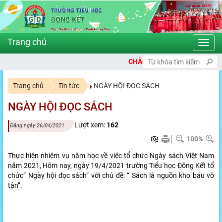
Toggl
navig
CHÀO MỪNG BẠN ĐẾN VỚI CỔNG THÔNG TIN 
Trang chủ
Tin tức
NGÀY HỘI ĐỌC SÁCH
NGÀY HỘI ĐỌC SÁCH
Lượt xem:
162
Đăng ngày 26/04/2021
100%
Thực hiện nhiệm vụ năm học về việc tổ chức Ngày sách Việt Nam
năm 2021, Hôm nay, ngày 19/4/2021 trường Tiểu học Đông Kết tổ
chức” Ngày hội đọc sách” với chủ đề: “ Sách là nguồn kho báu vô
tận”.