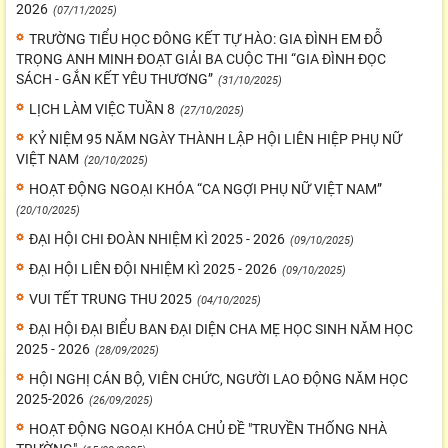
2026
(07/11/2025)
TRƯỜNG TIỂU HỌC ĐÔNG KẾT TỰ HÀO: GIA ĐÌNH EM ĐỖ
TRỌNG ANH MINH ĐOẠT GIẢI BA CUỘC THI “GIA ĐÌNH ĐỌC
SÁCH - GẮN KẾT YÊU THƯƠNG”
(31/10/2025)
LỊCH LÀM VIỆC TUẦN 8
(27/10/2025)
KỶ NIỆM 95 NĂM NGÀY THÀNH LẬP HỘI LIÊN HIỆP PHỤ NỮ
VIỆT NAM
(20/10/2025)
HOẠT ĐỘNG NGOẠI KHÓA “CA NGỢI PHỤ NỮ VIỆT NAM”
(20/10/2025)
ĐẠI HỘI CHI ĐOÀN NHIỆM KÌ 2025 - 2026
(09/10/2025)
ĐẠI HỘI LIÊN ĐỘI NHIỆM KÌ 2025 - 2026
(09/10/2025)
VUI TẾT TRUNG THU 2025
(04/10/2025)
ĐẠI HỘI ĐẠI BIỂU BAN ĐẠI DIỆN CHA MẸ HỌC SINH NĂM HỌC
2025 - 2026
(28/09/2025)
HỘI NGHỊ CÁN BỘ, VIÊN CHỨC, NGƯỜI LAO ĐỘNG NĂM HỌC
2025-2026
(26/09/2025)
HOẠT ĐỘNG NGOẠI KHÓA CHỦ ĐỀ "TRUYỀN THỐNG NHÀ