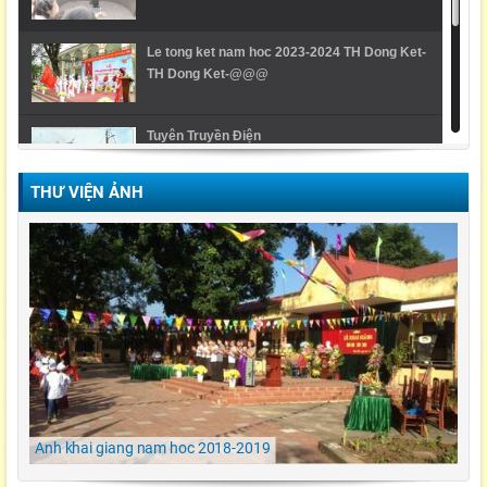
Le tong ket nam hoc 2023-2024 TH Dong Ket-
TH Dong Ket-@@@
Tuyên Truyền Điện
THƯ VIỆN ẢNH
Video Lễ trao giải cuộc thi Violympic Quốc gia
Ngày hội ẩm thực/ TH Đông kết/ Khoái Châu/
Hưng Yên
LỄ KHAI GIẢNG NĂM HỌC 2021-2022 Tiểu
Học Đông Kết
Anh khai giang nam hoc 2018-2019