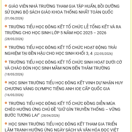
GIÁO VIÊN NHÀ TRƯỜNG THAM GIA TẬP HUẤN, BỒI DƯỠNG
SỬ DỤNG BỘ SÁCH GIÁO KHOA THỐNG NHẤT TOÀN QUỐC
(01/06/2026)
TRƯỜNG TIỂU HỌC ĐÔNG KẾT TỔ CHỨC LỄ TỔNG KẾT VÀ RA
TRƯỜNG CHO HỌC SINH LỚP 5 NĂM HỌC 2025 – 2026
(28/05/2026)
TRƯỜNG TIỂU HỌC ĐÔNG KẾT TỔ CHỨC HOẠT ĐỘNG TRẢI
NGHIỆM TẠI ĐỀN HẬU CHO HỌC SINH KHỐI 3, 4
(22/05/2026)
TRƯỜNG TIỂU HỌC ĐÔNG KẾT TỔ CHỨC SINH HOẠT DƯỚI CỜ
VÀ CHÀO ĐÓN HỌC SINH MẦM NON ĐẾN THĂM TRƯỜNG
(18/05/2026)
HỌC SINH TRƯỜNG TIỂU HỌC ĐÔNG KẾT VINH DỰ NHẬN HUY
CHƯƠNG VÀNG OLYMPIC TIẾNG ANH IOE CẤP QUỐC GIA
(16/05/2026)
TRƯỜNG TIỂU HỌC ĐÔNG KẾT TỔ CHỨC ĐỒNG DIỄN MÚA
CHÈO HƯỞNG ỨNG CHỦ ĐỀ “GIỮ GÌN TRUYỀN THỐNG – VỮNG
BƯỚC TƯƠNG LAI”
(28/04/2026)
HỌC SINH TRƯỜNG TIỂU HỌC ĐÔNG KẾT THAM GIA TRIỂN
LÃM TRANH HƯỞNG ỨNG NGÀY SÁCH VÀ VĂN HÓA ĐỌC VIỆT