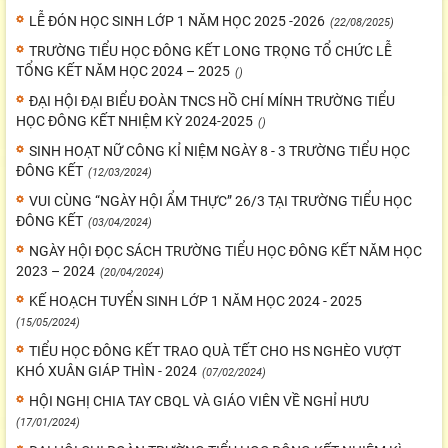
LỄ ĐÓN HỌC SINH LỚP 1 NĂM HỌC 2025 -2026
(22/08/2025)
TRƯỜNG TIỂU HỌC ĐÔNG KẾT LONG TRỌNG TỔ CHỨC LỄ
TỔNG KẾT NĂM HỌC 2024 – 2025
()
ĐẠI HỘI ĐẠI BIỂU ĐOÀN TNCS HỒ CHÍ MÍNH TRƯỜNG TIỂU
HỌC ĐÔNG KẾT NHIỆM KỲ 2024-2025
()
SINH HOẠT NỮ CÔNG KỈ NIỆM NGÀY 8 - 3 TRƯỜNG TIỂU HỌC
ĐÔNG KẾT
(12/03/2024)
VUI CÙNG “NGÀY HỘI ẨM THỰC” 26/3 TẠI TRƯỜNG TIỂU HỌC
ĐÔNG KẾT
(03/04/2024)
NGÀY HỘI ĐỌC SÁCH TRƯỜNG TIỂU HỌC ĐÔNG KẾT NĂM HỌC
2023 – 2024
(20/04/2024)
KẾ HOẠCH TUYỂN SINH LỚP 1 NĂM HỌC 2024 - 2025
(15/05/2024)
TIỂU HỌC ĐÔNG KẾT TRAO QUÀ TẾT CHO HS NGHÈO VƯỢT
KHÓ XUÂN GIÁP THÌN - 2024
(07/02/2024)
HỘI NGHỊ CHIA TAY CBQL VÀ GIÁO VIÊN VỀ NGHỈ HƯU
(17/01/2024)