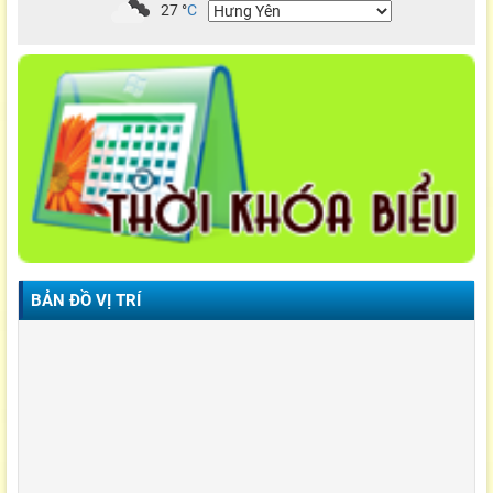
27
°
C
BẢN ĐỒ VỊ TRÍ