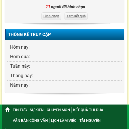
11
người đã bình chọn
Bình chọn
Xem kết quả
THỐNG KÊ TRUY CẬP
Hôm nay:
Hôm qua:
Tuần này:
Tháng này:
Năm nay:
TIN TỨC - SỰ KIỆN
CHUYÊN MÔN
KẾT QUẢ THI ĐUA
VĂN BẢN CÔNG VĂN
LỊCH LÀM VIỆC
TÀI NGUYÊN