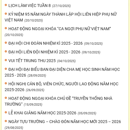
LỊCH LÀM VIỆC TUẦN 8
(27/10/2025)
KỶ NIỆM 95 NĂM NGÀY THÀNH LẬP HỘI LIÊN HIỆP PHỤ NỮ
VIỆT NAM
(20/10/2025)
HOẠT ĐỘNG NGOẠI KHÓA “CA NGỢI PHỤ NỮ VIỆT NAM”
(20/10/2025)
ĐẠI HỘI CHI ĐOÀN NHIỆM KÌ 2025 - 2026
(09/10/2025)
ĐẠI HỘI LIÊN ĐỘI NHIỆM KÌ 2025 - 2026
(09/10/2025)
VUI TẾT TRUNG THU 2025
(04/10/2025)
ĐẠI HỘI ĐẠI BIỂU BAN ĐẠI DIỆN CHA MẸ HỌC SINH NĂM HỌC
2025 - 2026
(28/09/2025)
HỘI NGHỊ CÁN BỘ, VIÊN CHỨC, NGƯỜI LAO ĐỘNG NĂM HỌC
2025-2026
(26/09/2025)
HOẠT ĐỘNG NGOẠI KHÓA CHỦ ĐỀ "TRUYỀN THỐNG NHÀ
TRƯỜNG"
(15/09/2025)
LỄ KHAI GIẢNG NĂM HỌC 2025-2026
(05/09/2025)
NGÀY TỰU TRƯỜNG – CHÀO ĐÓN NĂM HỌC MỚI 2025 – 2026
(29/08/2025)