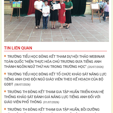
TIN LIÊN QUAN
TRƯỜNG TIỂU HỌC ĐÔNG KẾT THAM DỰ HỘI THẢO WEBINAR
TOÀN QUỐC "HIỆN THỰC HÓA CHỦ TRƯƠNG ĐƯA TIẾNG ANH
THÀNH NGÔN NGỮ THỨ HAI TRONG TRƯỜNG HỌC"
(25/07/2026)
TRƯỜNG TIỂU HỌC ĐÔNG KẾT TỔ CHỨC KHẢO SÁT NĂNG LỰC
TIẾNG ANH CHO ĐỘI NGŨ GIÁO VIÊN THEO KẾ HOẠCH CỦA BỘ
GDĐT
(08/07/2026)
TRƯỜNG TH ĐÔNG KẾT THAM GIA TẬP HUẤN TRIỂN KHAI HỆ
THỐNG KHẢO SÁT ĐÁNH GIÁ NĂNG LỰC TIẾNG ANH ĐỐI VỚI
GIÁO VIÊN PHỔ THÔNG
(01/07/2026)
TRƯỜNG TH ĐÔNG KẾT THAM GIA TẬP HUẤN, BỒI DƯỠNG