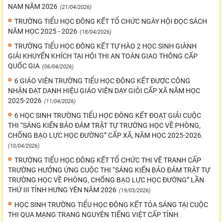
NAM NĂM 2026
(21/04/2026)
TRƯỜNG TIỂU HỌC ĐÔNG KẾT TỔ CHỨC NGÀY HỘI ĐỌC SÁCH
NĂM HỌC 2025 - 2026
(18/04/2026)
TRƯỜNG TIỂU HỌC ĐÔNG KẾT TỰ HÀO 2 HỌC SINH GIÀNH
GIẢI KHUYẾN KHÍCH TẠI HỘI THI AN TOÀN GIAO THÔNG CẤP
QUỐC GIA
(06/04/2026)
6 GIÁO VIÊN TRƯỜNG TIỂU HỌC ĐÔNG KẾT ĐƯỢC CÔNG
NHẬN ĐẠT DANH HIỆU GIÁO VIÊN DẠY GIỎI CẤP XÃ NĂM HỌC
2025-2026
(11/04/2026)
6 HỌC SINH TRƯỜNG TIỂU HỌC ĐÔNG KẾT ĐOẠT GIẢI CUỘC
THI “SÁNG KIẾN BẢO ĐẢM TRẬT TỰ TRƯỜNG HỌC VỀ PHÒNG,
CHỐNG BẠO LỰC HỌC ĐƯỜNG” CẤP XÃ, NĂM HỌC 2025-2026.
(10/04/2026)
TRƯỜNG TIỂU HỌC ĐÔNG KẾT TỔ CHỨC THI VẼ TRANH CẤP
TRƯỜNG HƯỞNG ỨNG CUỘC THI “SÁNG KIẾN BẢO ĐẢM TRẬT TỰ
TRƯỜNG HỌC VỀ PHÒNG, CHỐNG BẠO LỰC HỌC ĐƯỜNG” LẦN
THỨ III TỈNH HƯNG YÊN NĂM 2026
(19/03/2026)
HỌC SINH TRƯỜNG TIỂU HỌC ĐÔNG KẾT TỎA SÁNG TẠI CUỘC
THI QUA MẠNG TRẠNG NGUYÊN TIẾNG VIỆT CẤP TỈNH