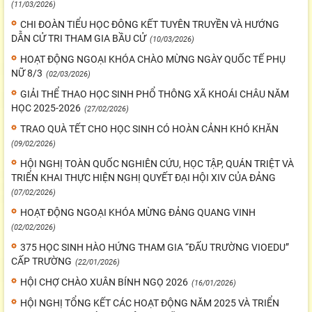
(11/03/2026)
CHI ĐOÀN TIỂU HỌC ĐÔNG KẾT TUYÊN TRUYỀN VÀ HƯỚNG
DẪN CỬ TRI THAM GIA BẦU CỬ
(10/03/2026)
HOẠT ĐỘNG NGOẠI KHÓA CHÀO MỪNG NGÀY QUỐC TẾ PHỤ
NỮ 8/3
(02/03/2026)
GIẢI THỂ THAO HỌC SINH PHỔ THÔNG XÃ KHOÁI CHÂU NĂM
HỌC 2025-2026
(27/02/2026)
TRAO QUÀ TẾT CHO HỌC SINH CÓ HOÀN CẢNH KHÓ KHĂN
(09/02/2026)
HỘI NGHỊ TOÀN QUỐC NGHIÊN CỨU, HỌC TẬP, QUÁN TRIỆT VÀ
TRIỂN KHAI THỰC HIỆN NGHỊ QUYẾT ĐẠI HỘI XIV CỦA ĐẢNG
(07/02/2026)
HOẠT ĐỘNG NGOẠI KHÓA MỪNG ĐẢNG QUANG VINH
(02/02/2026)
375 HỌC SINH HÀO HỨNG THAM GIA “ĐẤU TRƯỜNG VIOEDU”
CẤP TRƯỜNG
(22/01/2026)
HỘI CHỢ CHÀO XUÂN BÍNH NGỌ 2026
(16/01/2026)
HỘI NGHỊ TỔNG KẾT CÁC HOẠT ĐỘNG NĂM 2025 VÀ TRIỂN