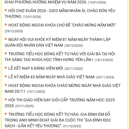
KHAI PHƯƠNG HƯỚNG NHIỆM VỤ NĂM 2026
(15/01/2026)
HỘI CHỢ XUÂN 2026 - GIEO MẦM NHÂN ÁI, CHÀO ĐÓN YÊU
THƯƠNG
(12/01/2026)
HOẠT ĐỘNG NGOẠI KHÓA CHỦ ĐỀ "CHÀO MỪNG NĂM MỚI"
(29/12/2025)
NGÀY HỘI VUI KHỎE KỶ NIỆM 81 NĂM NGÀY THÀNH LẬP
QUÂN ĐỘI NHÂN DÂN VIỆT NAM
(20/12/2025)
TRƯỜNG TIỂU HỌC ĐÔNG KẾT TỰ HÀO VỚI GIẢI BA TẠI HỘI
THI SÁNG TẠO KHOA HỌC TỈNH HƯNG YÊN LẦN I
(18/12/2025)
LỄ KẾT NẠP 6 ĐẢNG VIÊN MỚI
(20/11/2025)
LỄ KỶ NIỆM 43 NĂM NGÀY NHÀ GIÁO VIỆT NAM
(20/11/2025)
HOẠT ĐỘNG NGOẠI KHÓA CHÀO MỪNG NGÀY NHÀ GIÁO VIỆT
NAM 20/11
(10/11/2025)
HỘI THI GIÁO VIÊN DẠY GIỎI CẤP TRƯỜNG NĂM HỌC 2025-
2026
(07/11/2025)
TRƯỜNG TIỂU HỌC ĐÔNG KẾT TỰ HÀO: GIA ĐÌNH EM ĐỖ
TRỌNG ANH MINH ĐOẠT GIẢI BA CUỘC THI “GIA ĐÌNH ĐỌC
SÁCH - GẮN KẾT YÊU THƯƠNG”
(31/10/2025)