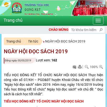
Toggl
navig
CHÀO MỪNG BẠN ĐẾN VỚI CỔNG THÔNG TIN ĐIỆN TỬ T
Trang chủ
Tin tức
NGÀY HỘI ĐỌC SÁCH 2019
NGÀY HỘI ĐỌC SÁCH 2019
Lượt xem:
162
Đăng ngày 05/05/2019
100%
TIỂU HỌC ĐÔNG KẾT TỔ CHỨC NGÀY HỘI ĐỌC SÁCH Thực hiện
công văn số 07/KH – PGD&ĐT huyện Khoái Châu về việc tổ chức
“Ngày hội đọc sách” năm 2019. Hôm nay, ngày 19/4/2019 trường
Tiểu học Đông Kết tổ chức” Ngày hội đọc sách” với chủ đề: “ Đọc
sách là cách học tốt nhất”.
TIỂU HỌC ĐÔNG KẾT TỔ CHỨC NGÀY HỘI ĐỌC SÁCH