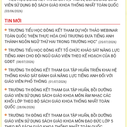
VIÊN SỬ DỤNG BỘ SÁCH GIÁO KHOA THỐNG NHẤT TOÀN QUỐC
(03/06/2026)
TIN MỚI
TRƯỜNG TIỂU HỌC ĐÔNG KẾT THAM DỰ HỘI THẢO WEBINAR
TOÀN QUỐC "HIỆN THỰC HÓA CHỦ TRƯƠNG ĐƯA TIẾNG ANH
THÀNH NGÔN NGỮ THỨ HAI TRONG TRƯỜNG HỌC"
(25/07/2026)
TRƯỜNG TIỂU HỌC ĐÔNG KẾT TỔ CHỨC KHẢO SÁT NĂNG LỰC
TIẾNG ANH CHO ĐỘI NGŨ GIÁO VIÊN THEO KẾ HOẠCH CỦA BỘ
GDĐT
(08/07/2026)
TRƯỜNG TH ĐÔNG KẾT THAM GIA TẬP HUẤN TRIỂN KHAI HỆ
THỐNG KHẢO SÁT ĐÁNH GIÁ NĂNG LỰC TIẾNG ANH ĐỐI VỚI
GIÁO VIÊN PHỔ THÔNG
(01/07/2026)
TRƯỜNG TH ĐÔNG KẾT THAM GIA TẬP HUẤN, BỒI DƯỠNG
GIÁO VIÊN SỬ DỤNG SÁCH GIÁO KHOA MÔN ÂM NHẠC CÁC
KHỐI LỚP THEO BỘ SÁCH GIÁO KHOA THỐNG NHẤT TOÀN
QUỐC
(28/06/2026)
TRƯỜNG TH ĐÔNG KẾT THAM GIA TẬP HUẤN, BỒI DƯỠNG
GIÁO VIÊN SỬ DỤNG SÁCH GIÁO KHOA MÔN ĐẠO ĐỨC LỚP 5
THEO BỘ SÁCH GIÁO KHOA THỐNG NHẤT TOÀN QUỐC