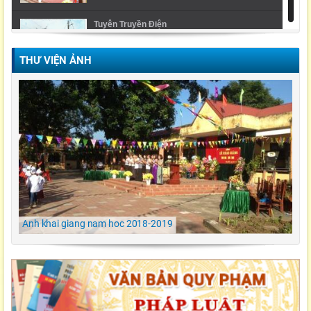
Tuyên Truyền Điện
THƯ VIỆN ẢNH
Video Lễ trao giải cuộc thi Violympic Quốc gia
Ngày hội ẩm thực/ TH Đông kết/ Khoái Châu/
Hưng Yên
LỄ KHAI GIẢNG NĂM HỌC 2021-2022 Tiểu
Học Đông Kết
Anh khai giang nam hoc 2018-2019