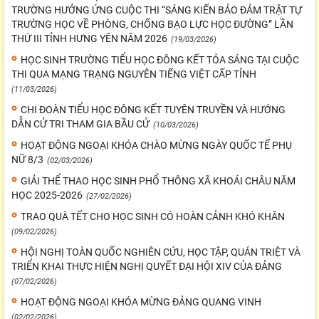
TRƯỜNG HƯỞNG ỨNG CUỘC THI “SÁNG KIẾN BẢO ĐẢM TRẬT TỰ
TRƯỜNG HỌC VỀ PHÒNG, CHỐNG BẠO LỰC HỌC ĐƯỜNG” LẦN
THỨ III TỈNH HƯNG YÊN NĂM 2026
(19/03/2026)
HỌC SINH TRƯỜNG TIỂU HỌC ĐÔNG KẾT TỎA SÁNG TẠI CUỘC
THI QUA MẠNG TRẠNG NGUYÊN TIẾNG VIỆT CẤP TỈNH
(11/03/2026)
CHI ĐOÀN TIỂU HỌC ĐÔNG KẾT TUYÊN TRUYỀN VÀ HƯỚNG
DẪN CỬ TRI THAM GIA BẦU CỬ
(10/03/2026)
HOẠT ĐỘNG NGOẠI KHÓA CHÀO MỪNG NGÀY QUỐC TẾ PHỤ
NỮ 8/3
(02/03/2026)
GIẢI THỂ THAO HỌC SINH PHỔ THÔNG XÃ KHOÁI CHÂU NĂM
HỌC 2025-2026
(27/02/2026)
TRAO QUÀ TẾT CHO HỌC SINH CÓ HOÀN CẢNH KHÓ KHĂN
(09/02/2026)
HỘI NGHỊ TOÀN QUỐC NGHIÊN CỨU, HỌC TẬP, QUÁN TRIỆT VÀ
TRIỂN KHAI THỰC HIỆN NGHỊ QUYẾT ĐẠI HỘI XIV CỦA ĐẢNG
(07/02/2026)
HOẠT ĐỘNG NGOẠI KHÓA MỪNG ĐẢNG QUANG VINH
(02/02/2026)