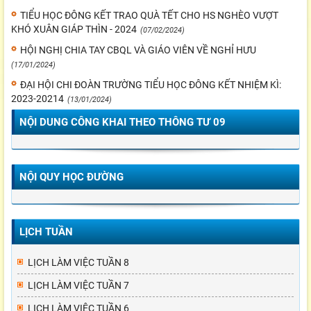
TIỂU HỌC ĐÔNG KẾT TRAO QUÀ TẾT CHO HS NGHÈO VƯỢT
KHÓ XUÂN GIÁP THÌN - 2024
(07/02/2024)
HỘI NGHỊ CHIA TAY CBQL VÀ GIÁO VIÊN VỀ NGHỈ HƯU
(17/01/2024)
ĐẠI HỘI CHI ĐOÀN TRƯỜNG TIỂU HỌC ĐÔNG KẾT NHIỆM KÌ:
2023-20214
(13/01/2024)
NỘI DUNG CÔNG KHAI THEO THÔNG TƯ 09
NỘI QUY HỌC ĐƯỜNG
LỊCH TUẦN
LỊCH LÀM VIỆC TUẦN 8
LỊCH LÀM VIỆC TUẦN 7
LỊCH LÀM VIỆC TUẦN 6