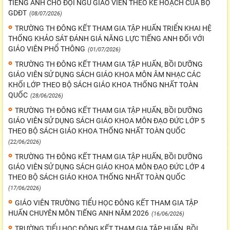
TIẾNG ANH CHO ĐỘI NGŨ GIÁO VIÊN THEO KẾ HOẠCH CỦA BỘ
GDĐT
(08/07/2026)
TRƯỜNG TH ĐÔNG KẾT THAM GIA TẬP HUẤN TRIỂN KHAI HỆ
THỐNG KHẢO SÁT ĐÁNH GIÁ NĂNG LỰC TIẾNG ANH ĐỐI VỚI
GIÁO VIÊN PHỔ THÔNG
(01/07/2026)
TRƯỜNG TH ĐÔNG KẾT THAM GIA TẬP HUẤN, BỒI DƯỠNG
GIÁO VIÊN SỬ DỤNG SÁCH GIÁO KHOA MÔN ÂM NHẠC CÁC
KHỐI LỚP THEO BỘ SÁCH GIÁO KHOA THỐNG NHẤT TOÀN
QUỐC
(28/06/2026)
TRƯỜNG TH ĐÔNG KẾT THAM GIA TẬP HUẤN, BỒI DƯỠNG
GIÁO VIÊN SỬ DỤNG SÁCH GIÁO KHOA MÔN ĐẠO ĐỨC LỚP 5
THEO BỘ SÁCH GIÁO KHOA THỐNG NHẤT TOÀN QUỐC
(22/06/2026)
TRƯỜNG TH ĐÔNG KẾT THAM GIA TẬP HUẤN, BỒI DƯỠNG
GIÁO VIÊN SỬ DỤNG SÁCH GIÁO KHOA MÔN ĐẠO ĐỨC LỚP 4
THEO BỘ SÁCH GIÁO KHOA THỐNG NHẤT TOÀN QUỐC
(17/06/2026)
GIÁO VIÊN TRƯỜNG TIỂU HỌC ĐÔNG KẾT THAM GIA TẬP
HUẤN CHUYÊN MÔN TIẾNG ANH NĂM 2026
(16/06/2026)
TRƯỜNG TIỂU HỌC ĐÔNG KẾT THAM GIA TẬP HUẤN, BỒI