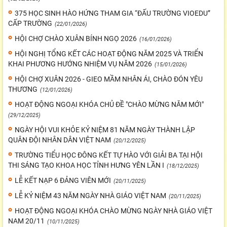
375 HỌC SINH HÀO HỨNG THAM GIA “ĐẤU TRƯỜNG VIOEDU”
CẤP TRƯỜNG
(22/01/2026)
HỘI CHỢ CHÀO XUÂN BÍNH NGỌ 2026
(16/01/2026)
HỘI NGHỊ TỔNG KẾT CÁC HOẠT ĐỘNG NĂM 2025 VÀ TRIỂN
KHAI PHƯƠNG HƯỚNG NHIỆM VỤ NĂM 2026
(15/01/2026)
HỘI CHỢ XUÂN 2026 - GIEO MẦM NHÂN ÁI, CHÀO ĐÓN YÊU
THƯƠNG
(12/01/2026)
HOẠT ĐỘNG NGOẠI KHÓA CHỦ ĐỀ "CHÀO MỪNG NĂM MỚI"
(29/12/2025)
NGÀY HỘI VUI KHỎE KỶ NIỆM 81 NĂM NGÀY THÀNH LẬP
QUÂN ĐỘI NHÂN DÂN VIỆT NAM
(20/12/2025)
TRƯỜNG TIỂU HỌC ĐÔNG KẾT TỰ HÀO VỚI GIẢI BA TẠI HỘI
THI SÁNG TẠO KHOA HỌC TỈNH HƯNG YÊN LẦN I
(18/12/2025)
LỄ KẾT NẠP 6 ĐẢNG VIÊN MỚI
(20/11/2025)
LỄ KỶ NIỆM 43 NĂM NGÀY NHÀ GIÁO VIỆT NAM
(20/11/2025)
HOẠT ĐỘNG NGOẠI KHÓA CHÀO MỪNG NGÀY NHÀ GIÁO VIỆT
NAM 20/11
(10/11/2025)