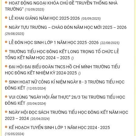
HOẠT ĐỘNG NGOẠI KHÓA CHỦ ĐỀ "TRUYỀN THỐNG NHÀ
TRƯỜNG"
(15/09/2025)
LỄ KHAI GIẢNG NĂM HỌC 2025-2026
(05/09/2025)
NGÀY TỰU TRƯỜNG – CHÀO ĐÓN NĂM HỌC MỚI 2025 – 2026
(29/08/2025)
LỄ ĐÓN HỌC SINH LỚP 1 NĂM HỌC 2025 -2026
(22/08/2025)
TRƯỜNG TIỂU HỌC ĐÔNG KẾT LONG TRỌNG TỔ CHỨC LỄ
TỔNG KẾT NĂM HỌC 2024 – 2025
()
ĐẠI HỘI ĐẠI BIỂU ĐOÀN TNCS HỒ CHÍ MÍNH TRƯỜNG TIỂU
HỌC ĐÔNG KẾT NHIỆM KỲ 2024-2025
()
SINH HOẠT NỮ CÔNG KỈ NIỆM NGÀY 8 - 3 TRƯỜNG TIỂU HỌC
ĐÔNG KẾT
(12/03/2024)
VUI CÙNG “NGÀY HỘI ẨM THỰC” 26/3 TẠI TRƯỜNG TIỂU HỌC
ĐÔNG KẾT
(03/04/2024)
NGÀY HỘI ĐỌC SÁCH TRƯỜNG TIỂU HỌC ĐÔNG KẾT NĂM HỌC
2023 – 2024
(20/04/2024)
KẾ HOẠCH TUYỂN SINH LỚP 1 NĂM HỌC 2024 - 2025
(15/05/2024)