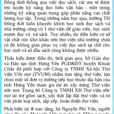
Đồng thời thông qua việc đọc sách, các em sẽ được
rèn luyện kỹ năng đọc hiểu văn bản - một trong
những kỹ năng quan trọng góp phần nâng cao chất
lượng học tập. Trong những năm học qua, trường TH
Đông Kết luôn khuyến khích học sinh đọc sách và
nhà trường cũng có 1 thư viện để giáo viên, học sinh
mượn đọc và trả sách. Tuy nhiên, do điều kiện cơ sở
vật chất còn khó khăn nên thư viện nhà trường chưa
có đủ không gian phục vụ việc đọc sách tại chỗ cho
học sinh và số đầu sách cũng không được nhiều.
Thấu hiểu được điều đó, thời gian qua, Sở Giáo dục
và Đào tạo tỉnh Hưng Yên PGD&ĐT huyện Khoái
Châu đã phối hợp với
Công ty TNHH Xã hội Thư
viện Ước mơ (TVUM) nhằm trao tặng thư viện
, lựa
chọn một số đơn vị trường tiểu học thuộc địa
bàn của
tỉnh Hưng Yên tham gia dự án xây dựng Thư viện
ước mơ. Trong đó Công ty TNHH XH Thư viện ước
mơ tài trợ gồm sách, nội thất lắp đặt thư viện và tư
vấn phân loại sách, sắp xếp, hoàn thiện thư viện.
Phát biểu tại lễ trao tặng, bà Nguyễn Phi Vân, người