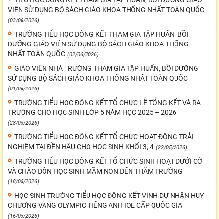
TIỂU HỌC ĐÔNG KẾT THAM GIA TẬP HUẤN, BỒI DƯỠNG GIÁO
VIÊN SỬ DỤNG BỘ SÁCH GIÁO KHOA THỐNG NHẤT TOÀN QUỐC
(03/06/2026)
TRƯỜNG TIỂU HỌC ĐÔNG KẾT THAM GIA TẬP HUẤN, BỒI
DƯỠNG GIÁO VIÊN SỬ DỤNG BỘ SÁCH GIÁO KHOA THỐNG
NHẤT TOÀN QUỐC
(02/06/2026)
GIÁO VIÊN NHÀ TRƯỜNG THAM GIA TẬP HUẤN, BỒI DƯỠNG
SỬ DỤNG BỘ SÁCH GIÁO KHOA THỐNG NHẤT TOÀN QUỐC
(01/06/2026)
TRƯỜNG TIỂU HỌC ĐÔNG KẾT TỔ CHỨC LỄ TỔNG KẾT VÀ RA
TRƯỜNG CHO HỌC SINH LỚP 5 NĂM HỌC 2025 – 2026
(28/05/2026)
TRƯỜNG TIỂU HỌC ĐÔNG KẾT TỔ CHỨC HOẠT ĐỘNG TRẢI
NGHIỆM TẠI ĐỀN HẬU CHO HỌC SINH KHỐI 3, 4
(22/05/2026)
TRƯỜNG TIỂU HỌC ĐÔNG KẾT TỔ CHỨC SINH HOẠT DƯỚI CỜ
VÀ CHÀO ĐÓN HỌC SINH MẦM NON ĐẾN THĂM TRƯỜNG
(18/05/2026)
HỌC SINH TRƯỜNG TIỂU HỌC ĐÔNG KẾT VINH DỰ NHẬN HUY
CHƯƠNG VÀNG OLYMPIC TIẾNG ANH IOE CẤP QUỐC GIA
(16/05/2026)