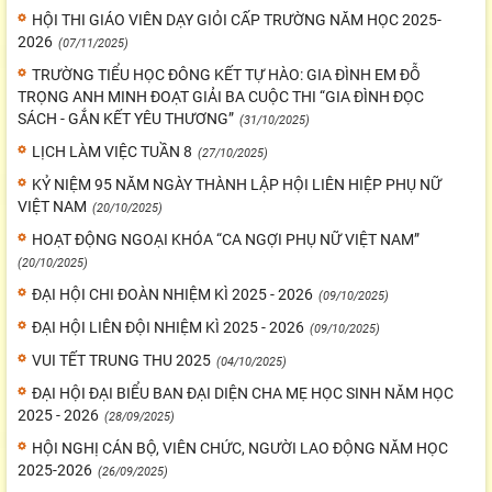
HỘI THI GIÁO VIÊN DẠY GIỎI CẤP TRƯỜNG NĂM HỌC 2025-
2026
(07/11/2025)
TRƯỜNG TIỂU HỌC ĐÔNG KẾT TỰ HÀO: GIA ĐÌNH EM ĐỖ
TRỌNG ANH MINH ĐOẠT GIẢI BA CUỘC THI “GIA ĐÌNH ĐỌC
SÁCH - GẮN KẾT YÊU THƯƠNG”
(31/10/2025)
LỊCH LÀM VIỆC TUẦN 8
(27/10/2025)
KỶ NIỆM 95 NĂM NGÀY THÀNH LẬP HỘI LIÊN HIỆP PHỤ NỮ
VIỆT NAM
(20/10/2025)
HOẠT ĐỘNG NGOẠI KHÓA “CA NGỢI PHỤ NỮ VIỆT NAM”
(20/10/2025)
ĐẠI HỘI CHI ĐOÀN NHIỆM KÌ 2025 - 2026
(09/10/2025)
ĐẠI HỘI LIÊN ĐỘI NHIỆM KÌ 2025 - 2026
(09/10/2025)
VUI TẾT TRUNG THU 2025
(04/10/2025)
ĐẠI HỘI ĐẠI BIỂU BAN ĐẠI DIỆN CHA MẸ HỌC SINH NĂM HỌC
2025 - 2026
(28/09/2025)
HỘI NGHỊ CÁN BỘ, VIÊN CHỨC, NGƯỜI LAO ĐỘNG NĂM HỌC
2025-2026
(26/09/2025)