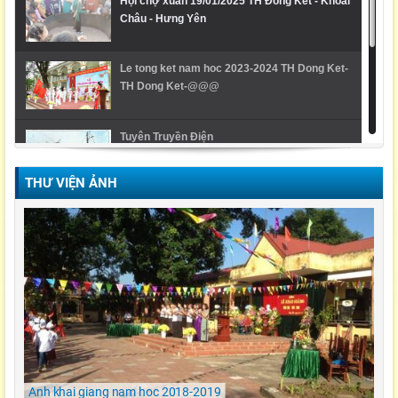
Hội chợ xuân 19/01/2025 TH Đông Kết - Khoái
Châu - Hưng Yên
Le tong ket nam hoc 2023-2024 TH Dong Ket-
TH Dong Ket-@@@
Tuyên Truyền Điện
THƯ VIỆN ẢNH
Video Lễ trao giải cuộc thi Violympic Quốc gia
Ngày hội ẩm thực/ TH Đông kết/ Khoái Châu/
Hưng Yên
LỄ KHAI GIẢNG NĂM HỌC 2021-2022 Tiểu
Học Đông Kết
Anh khai giang nam hoc 2018-2019