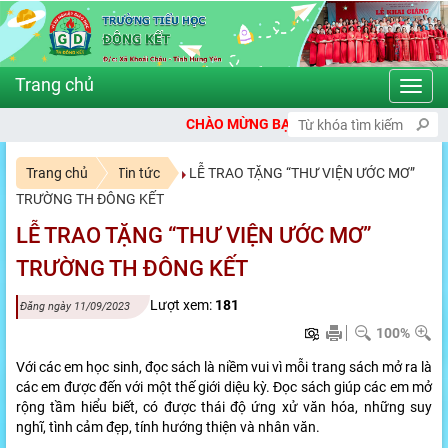
Toggl
navig
CHÀO MỪNG BẠN ĐẾN VỚI CỔNG THÔNG TIN ĐIỆN TỬ TRƯỜNG TIỂU 
Trang chủ
Tin tức
LỄ TRAO TẶNG “THƯ VIỆN ƯỚC MƠ”
TRƯỜNG TH ĐÔNG KẾT
LỄ TRAO TẶNG “THƯ VIỆN ƯỚC MƠ”
TRƯỜNG TH ĐÔNG KẾT
Lượt xem:
181
Đăng ngày 11/09/2023
100%
Với các em học sinh, đọc sách là niềm vui vì mỗi trang sách mở ra là
các em được đến với một thế giới diệu kỳ. Đọc sách giúp các em mở
rộng tầm hiểu biết, có được thái độ ứng xử văn hóa, những suy
nghĩ, tình cảm đẹp, tính hướng thiện và nhân văn.