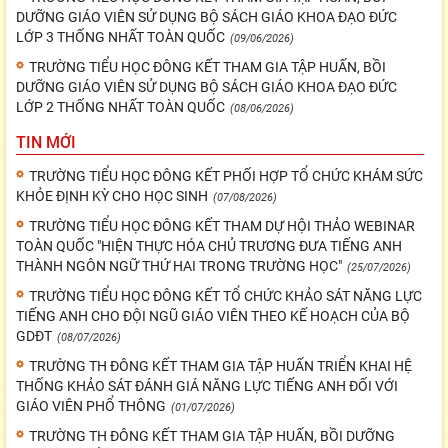
DƯỠNG GIÁO VIÊN SỬ DỤNG BỘ SÁCH GIÁO KHOA ĐẠO ĐỨC
LỚP 3 THỐNG NHẤT TOÀN QUỐC
(09/06/2026)
TRƯỜNG TIỂU HỌC ĐÔNG KẾT THAM GIA TẬP HUẤN, BỒI
DƯỠNG GIÁO VIÊN SỬ DỤNG BỘ SÁCH GIÁO KHOA ĐẠO ĐỨC
LỚP 2 THỐNG NHẤT TOÀN QUỐC
(08/06/2026)
TIN MỚI
TRƯỜNG TIỂU HỌC ĐÔNG KẾT PHỐI HỢP TỔ CHỨC KHÁM SỨC
KHỎE ĐỊNH KỲ CHO HỌC SINH
(07/08/2026)
TRƯỜNG TIỂU HỌC ĐÔNG KẾT THAM DỰ HỘI THẢO WEBINAR
TOÀN QUỐC "HIỆN THỰC HÓA CHỦ TRƯƠNG ĐƯA TIẾNG ANH
THÀNH NGÔN NGỮ THỨ HAI TRONG TRƯỜNG HỌC"
(25/07/2026)
TRƯỜNG TIỂU HỌC ĐÔNG KẾT TỔ CHỨC KHẢO SÁT NĂNG LỰC
TIẾNG ANH CHO ĐỘI NGŨ GIÁO VIÊN THEO KẾ HOẠCH CỦA BỘ
GDĐT
(08/07/2026)
TRƯỜNG TH ĐÔNG KẾT THAM GIA TẬP HUẤN TRIỂN KHAI HỆ
THỐNG KHẢO SÁT ĐÁNH GIÁ NĂNG LỰC TIẾNG ANH ĐỐI VỚI
GIÁO VIÊN PHỔ THÔNG
(01/07/2026)
TRƯỜNG TH ĐÔNG KẾT THAM GIA TẬP HUẤN, BỒI DƯỠNG