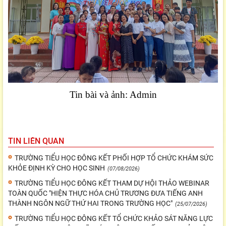
Tin bài và ảnh: Admin
TIN LIÊN QUAN
TRƯỜNG TIỂU HỌC ĐÔNG KẾT PHỐI HỢP TỔ CHỨC KHÁM SỨC
KHỎE ĐỊNH KỲ CHO HỌC SINH
(07/08/2026)
TRƯỜNG TIỂU HỌC ĐÔNG KẾT THAM DỰ HỘI THẢO WEBINAR
TOÀN QUỐC "HIỆN THỰC HÓA CHỦ TRƯƠNG ĐƯA TIẾNG ANH
THÀNH NGÔN NGỮ THỨ HAI TRONG TRƯỜNG HỌC"
(25/07/2026)
TRƯỜNG TIỂU HỌC ĐÔNG KẾT TỔ CHỨC KHẢO SÁT NĂNG LỰC