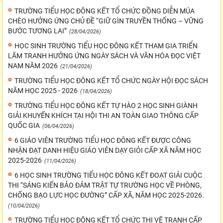
TRƯỜNG TIỂU HỌC ĐÔNG KẾT TỔ CHỨC ĐỒNG DIỄN MÚA
CHÈO HƯỞNG ỨNG CHỦ ĐỀ “GIỮ GÌN TRUYỀN THỐNG – VỮNG
BƯỚC TƯƠNG LAI”
(28/04/2026)
HỌC SINH TRƯỜNG TIỂU HỌC ĐÔNG KẾT THAM GIA TRIỂN
LÃM TRANH HƯỞNG ỨNG NGÀY SÁCH VÀ VĂN HÓA ĐỌC VIỆT
NAM NĂM 2026
(21/04/2026)
TRƯỜNG TIỂU HỌC ĐÔNG KẾT TỔ CHỨC NGÀY HỘI ĐỌC SÁCH
NĂM HỌC 2025 - 2026
(18/04/2026)
TRƯỜNG TIỂU HỌC ĐÔNG KẾT TỰ HÀO 2 HỌC SINH GIÀNH
GIẢI KHUYẾN KHÍCH TẠI HỘI THI AN TOÀN GIAO THÔNG CẤP
QUỐC GIA
(06/04/2026)
6 GIÁO VIÊN TRƯỜNG TIỂU HỌC ĐÔNG KẾT ĐƯỢC CÔNG
NHẬN ĐẠT DANH HIỆU GIÁO VIÊN DẠY GIỎI CẤP XÃ NĂM HỌC
2025-2026
(11/04/2026)
6 HỌC SINH TRƯỜNG TIỂU HỌC ĐÔNG KẾT ĐOẠT GIẢI CUỘC
THI “SÁNG KIẾN BẢO ĐẢM TRẬT TỰ TRƯỜNG HỌC VỀ PHÒNG,
CHỐNG BẠO LỰC HỌC ĐƯỜNG” CẤP XÃ, NĂM HỌC 2025-2026.
(10/04/2026)
TRƯỜNG TIỂU HỌC ĐÔNG KẾT TỔ CHỨC THI VẼ TRANH CẤP