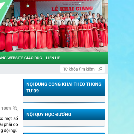
ANG WEBSITE GIÁO DỤC
LIÊN HỆ
NỘI DUNG CÔNG KHAI THEO THÔNG
TƯ 09
100%
NỘI QUY HỌC ĐƯỜNG
 có một số
ài phải do
ng đội ngũ