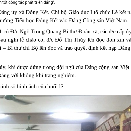
tốt công tác phát triển đảng".
ảng ủy xã Đông Kết. Chi bộ Giáo dục I tổ chức Lễ kết 
 trường Tiểu học Đông Kết vào Đảng Cộng sản Việt Nam.
1 có Đ/c Ngô Trọng Quang Bí thư Đoàn xã, các đ/c cấp ủ
Sau nghi lễ chào cờ, đ/c Đỗ Thị Thúy lên đọc đơn xin 
 – Bí thư chi Bộ lên đọc và trao quyết định kết nạp Đảng
Thúy, khi được đứng trong đội ngũ của Đảng cộng sản Việ
 Đảng với không khí trang nghiêm.
ình số hình ảnh của buổi lễ.