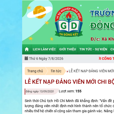
LỊCH LÀM VIỆC
GIỚI THIỆU
TIN TỨC - SỰ KIỆN
C
CHÀO MỪNG BẠN ĐẾN VỚI CỔNG THÔNG TIN ĐIỆN TỬ TRƯỜ
Thứ 6 Ngày 7/8/2026
Trang chủ
Tin tức
LỄ KẾT NẠP ĐẢNG VIÊN MỚI 
LỄ KẾT NẠP ĐẢNG VIÊN MỚI CHI BỘ
Lượt xem:
155
Đăng ngày 13/09/2020
Sinh thời Chủ tịch Hồ Chí Minh đã khẳng định: "Vấn đề
lượng đảng viên nhất định mới hình thành nên tổ chức 
nhiều thế hệ chiến sĩ cộng sản tham gia gánh vác. Năng l