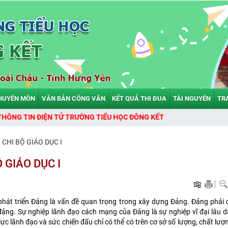
HUYÊN MÔN
VĂN BẢN CÔNG VĂN
KẾT QUẢ THI ĐUA
TÀI NGUYÊN
TR
NG TIỂU HỌC ĐÔNG KẾT
CHI BỘ GIÁO DỤC I
 GIÁO DỤC I
 phát triển Đảng là vấn đề quan trọng trong xây dựng Đảng. Đảng phải
đảng. Sự nghiệp lãnh đạo cách mạng của Đảng là sự nghiệp vĩ đại lâu d
ực lãnh đạo và sức chiến đấu chỉ có thể có trên cơ sở số lượng, chất lượ