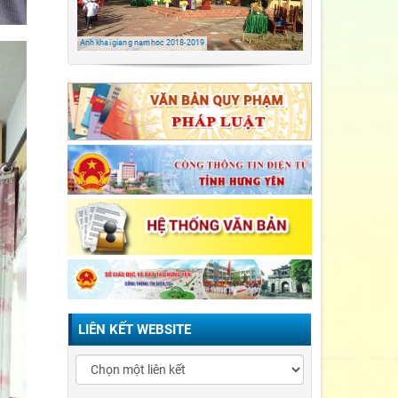
TH Đông kết/ Khoái
Châu/ Hưng Yên
Anh khai giang nam hoc 2018-2019
LỄ KHAI GIẢNG NĂM
HỌC 2021-2022 Tiểu
Học Đông Kết
LIÊN KẾT WEBSITE