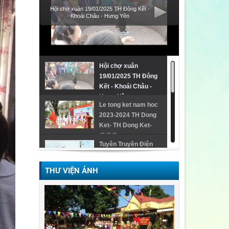
Hội chợ xuân 19/01/2025 TH Đông Kết -
Khoái Châu - Hưng Yên
Hội chợ xuân
19/01/2025 TH Đông
Kết - Khoái Châu -
Hưng Yên
Le tong ket nam hoc
2023-2024 TH Dong
Ket- TH Dong Ket-
@@@
Tuyên Truyền Điện
THƯ VIỆN ẢNH
Video Lễ trao giải
cuộc thi Violympic
Quốc gia
Ngày hội ẩm thực/