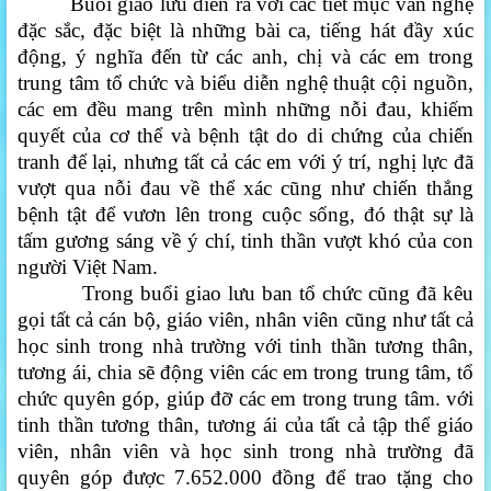
Buổi giao lưu diễn ra với các tiết mục văn nghệ
đặc sắc, đặc biệt là những bài ca, tiếng hát đầy xúc
động, ý nghĩa đến từ các anh, chị và các em trong
trung tâm tổ chức và biểu diễn nghệ thuật cội nguồn,
các em đều mang trên mình những nỗi đau, khiếm
quyết của cơ thể và bệnh tật do di chứng của chiến
tranh để lại, nhưng tất cả các em với ý trí, nghị lực đã
vượt qua nỗi đau về thể xác cũng như chiến thắng
bệnh tật để vươn lên trong cuộc sống, đó thật sự là
tấm gương sáng về ý chí, tinh thần vượt khó của con
người Việt Nam.
Trong buổi giao lưu ban tổ chức cũng đã kêu
gọi tất cả cán bộ, giáo viên, nhân viên cũng như tất cả
học sinh trong nhà trường với tinh thần tương thân,
tương ái, chia sẽ động viên các em trong trung tâm, tổ
chức quyên góp, giúp đỡ các em trong trung tâm. với
tinh thần tương thân, tương ái của tất cả tập thể giáo
viên, nhân viên và học sinh trong nhà trường đã
quyên góp được 7.652.000 đồng để trao tặng cho