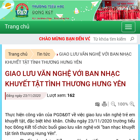
Toggl
navig
HÀO MỪNG BẠN ĐẾN VỚI CỔNG THÔNG TIN ĐIỆN TỬ TRƯỜNG TIỂU H
Trang chủ
Tin tức
GIAO LƯU VĂN NGHỆ VỚI BAN NHẠC
KHUYẾT TẬT TÌNH THƯƠNG HƯNG YÊN
GIAO LƯU VĂN NGHỆ VỚI BAN NHẠC
KHUYẾT TẬT TÌNH THƯƠNG HƯNG YÊN
Lượt xem:
162
Đăng ngày 23/11/2020
100%
Thực hiện công văn của PGD&ĐT về việc giao lưu văn nghệ trẻ em
khuyết tật, đặc biệt khó khăn. Chiều ngày 23/11/2020 trường tiểu
học Đông Kết tổ chức buổi giao lưu văn nghệ với “ban nhạc khuyết
tật tình thương Hưng Yên”.