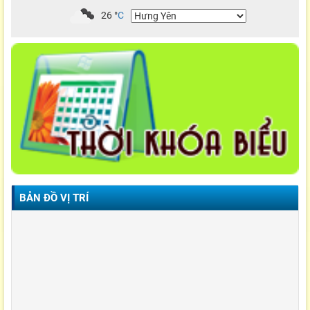
26
°
C
BẢN ĐỒ VỊ TRÍ