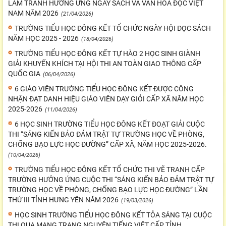
LÃM TRANH HƯỞNG ỨNG NGÀY SÁCH VÀ VĂN HÓA ĐỌC VIỆT
NAM NĂM 2026
(21/04/2026)
TRƯỜNG TIỂU HỌC ĐÔNG KẾT TỔ CHỨC NGÀY HỘI ĐỌC SÁCH
NĂM HỌC 2025 - 2026
(18/04/2026)
TRƯỜNG TIỂU HỌC ĐÔNG KẾT TỰ HÀO 2 HỌC SINH GIÀNH
GIẢI KHUYẾN KHÍCH TẠI HỘI THI AN TOÀN GIAO THÔNG CẤP
QUỐC GIA
(06/04/2026)
6 GIÁO VIÊN TRƯỜNG TIỂU HỌC ĐÔNG KẾT ĐƯỢC CÔNG
NHẬN ĐẠT DANH HIỆU GIÁO VIÊN DẠY GIỎI CẤP XÃ NĂM HỌC
2025-2026
(11/04/2026)
6 HỌC SINH TRƯỜNG TIỂU HỌC ĐÔNG KẾT ĐOẠT GIẢI CUỘC
THI “SÁNG KIẾN BẢO ĐẢM TRẬT TỰ TRƯỜNG HỌC VỀ PHÒNG,
CHỐNG BẠO LỰC HỌC ĐƯỜNG” CẤP XÃ, NĂM HỌC 2025-2026.
(10/04/2026)
TRƯỜNG TIỂU HỌC ĐÔNG KẾT TỔ CHỨC THI VẼ TRANH CẤP
TRƯỜNG HƯỞNG ỨNG CUỘC THI “SÁNG KIẾN BẢO ĐẢM TRẬT TỰ
TRƯỜNG HỌC VỀ PHÒNG, CHỐNG BẠO LỰC HỌC ĐƯỜNG” LẦN
THỨ III TỈNH HƯNG YÊN NĂM 2026
(19/03/2026)
HỌC SINH TRƯỜNG TIỂU HỌC ĐÔNG KẾT TỎA SÁNG TẠI CUỘC
THI QUA MẠNG TRẠNG NGUYÊN TIẾNG VIỆT CẤP TỈNH