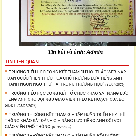
Tin bài và ảnh: Admin
TIN LIÊN QUAN
TRƯỜNG TIỂU HỌC ĐÔNG KẾT THAM DỰ HỘI THẢO WEBINAR
TOÀN QUỐC "HIỆN THỰC HÓA CHỦ TRƯƠNG ĐƯA TIẾNG ANH
THÀNH NGÔN NGỮ THỨ HAI TRONG TRƯỜNG HỌC"
(25/07/2026)
TRƯỜNG TIỂU HỌC ĐÔNG KẾT TỔ CHỨC KHẢO SÁT NĂNG LỰC
TIẾNG ANH CHO ĐỘI NGŨ GIÁO VIÊN THEO KẾ HOẠCH CỦA BỘ
GDĐT
(08/07/2026)
TRƯỜNG TH ĐÔNG KẾT THAM GIA TẬP HUẤN TRIỂN KHAI HỆ
THỐNG KHẢO SÁT ĐÁNH GIÁ NĂNG LỰC TIẾNG ANH ĐỐI VỚI
GIÁO VIÊN PHỔ THÔNG
(01/07/2026)
TRƯỜNG TH ĐÔNG KẾT THAM GIA TẬP HUẤN, BỒI DƯỠNG