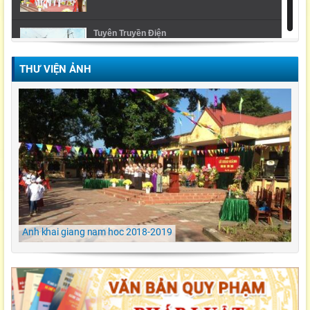
Tuyên Truyền Điện
THƯ VIỆN ẢNH
Video Lễ trao giải cuộc thi Violympic Quốc gia
Ngày hội ẩm thực/ TH Đông kết/ Khoái Châu/
Hưng Yên
LỄ KHAI GIẢNG NĂM HỌC 2021-2022 Tiểu
Học Đông Kết
Anh khai giang nam hoc 2018-2019