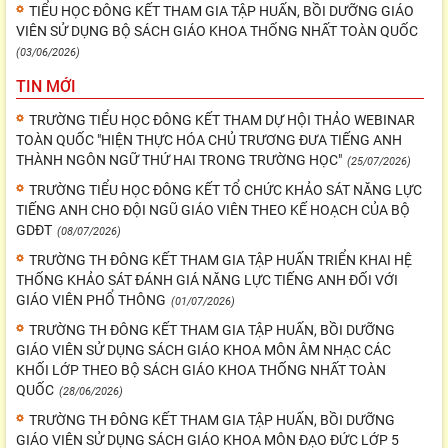
TIỂU HỌC ĐÔNG KẾT THAM GIA TẬP HUẤN, BỒI DƯỠNG GIÁO
VIÊN SỬ DỤNG BỘ SÁCH GIÁO KHOA THỐNG NHẤT TOÀN QUỐC
(03/06/2026)
TIN MỚI
TRƯỜNG TIỂU HỌC ĐÔNG KẾT THAM DỰ HỘI THẢO WEBINAR
TOÀN QUỐC "HIỆN THỰC HÓA CHỦ TRƯƠNG ĐƯA TIẾNG ANH
THÀNH NGÔN NGỮ THỨ HAI TRONG TRƯỜNG HỌC"
(25/07/2026)
TRƯỜNG TIỂU HỌC ĐÔNG KẾT TỔ CHỨC KHẢO SÁT NĂNG LỰC
TIẾNG ANH CHO ĐỘI NGŨ GIÁO VIÊN THEO KẾ HOẠCH CỦA BỘ
GDĐT
(08/07/2026)
TRƯỜNG TH ĐÔNG KẾT THAM GIA TẬP HUẤN TRIỂN KHAI HỆ
THỐNG KHẢO SÁT ĐÁNH GIÁ NĂNG LỰC TIẾNG ANH ĐỐI VỚI
GIÁO VIÊN PHỔ THÔNG
(01/07/2026)
TRƯỜNG TH ĐÔNG KẾT THAM GIA TẬP HUẤN, BỒI DƯỠNG
GIÁO VIÊN SỬ DỤNG SÁCH GIÁO KHOA MÔN ÂM NHẠC CÁC
KHỐI LỚP THEO BỘ SÁCH GIÁO KHOA THỐNG NHẤT TOÀN
QUỐC
(28/06/2026)
TRƯỜNG TH ĐÔNG KẾT THAM GIA TẬP HUẤN, BỒI DƯỠNG
GIÁO VIÊN SỬ DỤNG SÁCH GIÁO KHOA MÔN ĐẠO ĐỨC LỚP 5