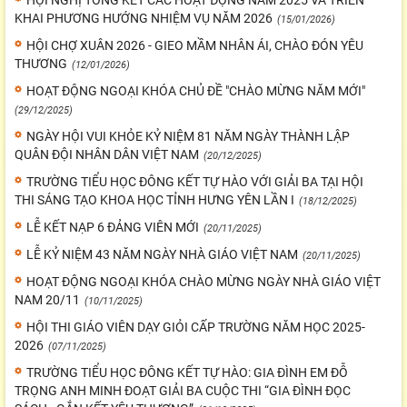
HỘI NGHỊ TỔNG KẾT CÁC HOẠT ĐỘNG NĂM 2025 VÀ TRIỂN
KHAI PHƯƠNG HƯỚNG NHIỆM VỤ NĂM 2026
(15/01/2026)
HỘI CHỢ XUÂN 2026 - GIEO MẦM NHÂN ÁI, CHÀO ĐÓN YÊU
THƯƠNG
(12/01/2026)
HOẠT ĐỘNG NGOẠI KHÓA CHỦ ĐỀ "CHÀO MỪNG NĂM MỚI"
(29/12/2025)
NGÀY HỘI VUI KHỎE KỶ NIỆM 81 NĂM NGÀY THÀNH LẬP
QUÂN ĐỘI NHÂN DÂN VIỆT NAM
(20/12/2025)
TRƯỜNG TIỂU HỌC ĐÔNG KẾT TỰ HÀO VỚI GIẢI BA TẠI HỘI
THI SÁNG TẠO KHOA HỌC TỈNH HƯNG YÊN LẦN I
(18/12/2025)
LỄ KẾT NẠP 6 ĐẢNG VIÊN MỚI
(20/11/2025)
LỄ KỶ NIỆM 43 NĂM NGÀY NHÀ GIÁO VIỆT NAM
(20/11/2025)
HOẠT ĐỘNG NGOẠI KHÓA CHÀO MỪNG NGÀY NHÀ GIÁO VIỆT
NAM 20/11
(10/11/2025)
HỘI THI GIÁO VIÊN DẠY GIỎI CẤP TRƯỜNG NĂM HỌC 2025-
2026
(07/11/2025)
TRƯỜNG TIỂU HỌC ĐÔNG KẾT TỰ HÀO: GIA ĐÌNH EM ĐỖ
TRỌNG ANH MINH ĐOẠT GIẢI BA CUỘC THI “GIA ĐÌNH ĐỌC