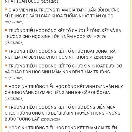
NHẤT TOÀN QUỐC
(02/06/2026)
GIÁO VIÊN NHÀ TRƯỜNG THAM GIA TẬP HUẤN, BỒI DƯỠNG
SỬ DỤNG BỘ SÁCH GIÁO KHOA THỐNG NHẤT TOÀN QUỐC
(01/06/2026)
TRƯỜNG TIỂU HỌC ĐÔNG KẾT TỔ CHỨC LỄ TỔNG KẾT VÀ RA
TRƯỜNG CHO HỌC SINH LỚP 5 NĂM HỌC 2025 – 2026
(28/05/2026)
TRƯỜNG TIỂU HỌC ĐÔNG KẾT TỔ CHỨC HOẠT ĐỘNG TRẢI
NGHIỆM TẠI ĐỀN HẬU CHO HỌC SINH KHỐI 3, 4
(22/05/2026)
TRƯỜNG TIỂU HỌC ĐÔNG KẾT TỔ CHỨC SINH HOẠT DƯỚI CỜ
VÀ CHÀO ĐÓN HỌC SINH MẦM NON ĐẾN THĂM TRƯỜNG
(18/05/2026)
HỌC SINH TRƯỜNG TIỂU HỌC ĐÔNG KẾT VINH DỰ NHẬN HUY
CHƯƠNG VÀNG OLYMPIC TIẾNG ANH IOE CẤP QUỐC GIA
(16/05/2026)
TRƯỜNG TIỂU HỌC ĐÔNG KẾT TỔ CHỨC ĐỒNG DIỄN MÚA
CHÈO HƯỞNG ỨNG CHỦ ĐỀ “GIỮ GÌN TRUYỀN THỐNG – VỮNG
BƯỚC TƯƠNG LAI”
(28/04/2026)
HỌC SINH TRƯỜNG TIỂU HỌC ĐÔNG KẾT THAM GIA TRIỂN