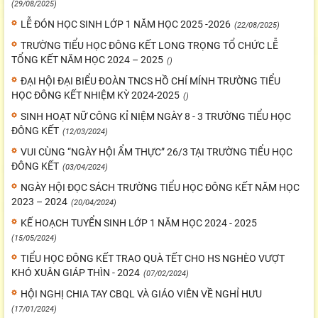
(29/08/2025)
LỄ ĐÓN HỌC SINH LỚP 1 NĂM HỌC 2025 -2026
(22/08/2025)
TRƯỜNG TIỂU HỌC ĐÔNG KẾT LONG TRỌNG TỔ CHỨC LỄ
TỔNG KẾT NĂM HỌC 2024 – 2025
()
ĐẠI HỘI ĐẠI BIỂU ĐOÀN TNCS HỒ CHÍ MÍNH TRƯỜNG TIỂU
HỌC ĐÔNG KẾT NHIỆM KỲ 2024-2025
()
SINH HOẠT NỮ CÔNG KỈ NIỆM NGÀY 8 - 3 TRƯỜNG TIỂU HỌC
ĐÔNG KẾT
(12/03/2024)
VUI CÙNG “NGÀY HỘI ẨM THỰC” 26/3 TẠI TRƯỜNG TIỂU HỌC
ĐÔNG KẾT
(03/04/2024)
NGÀY HỘI ĐỌC SÁCH TRƯỜNG TIỂU HỌC ĐÔNG KẾT NĂM HỌC
2023 – 2024
(20/04/2024)
KẾ HOẠCH TUYỂN SINH LỚP 1 NĂM HỌC 2024 - 2025
(15/05/2024)
TIỂU HỌC ĐÔNG KẾT TRAO QUÀ TẾT CHO HS NGHÈO VƯỢT
KHÓ XUÂN GIÁP THÌN - 2024
(07/02/2024)
HỘI NGHỊ CHIA TAY CBQL VÀ GIÁO VIÊN VỀ NGHỈ HƯU
(17/01/2024)