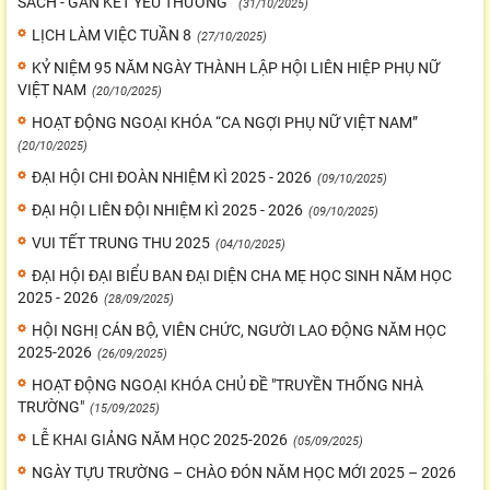
SÁCH - GẮN KẾT YÊU THƯƠNG”
(31/10/2025)
LỊCH LÀM VIỆC TUẦN 8
(27/10/2025)
KỶ NIỆM 95 NĂM NGÀY THÀNH LẬP HỘI LIÊN HIỆP PHỤ NỮ
VIỆT NAM
(20/10/2025)
HOẠT ĐỘNG NGOẠI KHÓA “CA NGỢI PHỤ NỮ VIỆT NAM”
(20/10/2025)
ĐẠI HỘI CHI ĐOÀN NHIỆM KÌ 2025 - 2026
(09/10/2025)
ĐẠI HỘI LIÊN ĐỘI NHIỆM KÌ 2025 - 2026
(09/10/2025)
VUI TẾT TRUNG THU 2025
(04/10/2025)
ĐẠI HỘI ĐẠI BIỂU BAN ĐẠI DIỆN CHA MẸ HỌC SINH NĂM HỌC
2025 - 2026
(28/09/2025)
HỘI NGHỊ CÁN BỘ, VIÊN CHỨC, NGƯỜI LAO ĐỘNG NĂM HỌC
2025-2026
(26/09/2025)
HOẠT ĐỘNG NGOẠI KHÓA CHỦ ĐỀ "TRUYỀN THỐNG NHÀ
TRƯỜNG"
(15/09/2025)
LỄ KHAI GIẢNG NĂM HỌC 2025-2026
(05/09/2025)
NGÀY TỰU TRƯỜNG – CHÀO ĐÓN NĂM HỌC MỚI 2025 – 2026