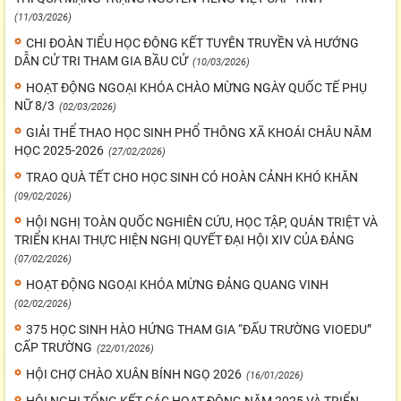
(11/03/2026)
CHI ĐOÀN TIỂU HỌC ĐÔNG KẾT TUYÊN TRUYỀN VÀ HƯỚNG
DẪN CỬ TRI THAM GIA BẦU CỬ
(10/03/2026)
HOẠT ĐỘNG NGOẠI KHÓA CHÀO MỪNG NGÀY QUỐC TẾ PHỤ
NỮ 8/3
(02/03/2026)
GIẢI THỂ THAO HỌC SINH PHỔ THÔNG XÃ KHOÁI CHÂU NĂM
HỌC 2025-2026
(27/02/2026)
TRAO QUÀ TẾT CHO HỌC SINH CÓ HOÀN CẢNH KHÓ KHĂN
(09/02/2026)
HỘI NGHỊ TOÀN QUỐC NGHIÊN CỨU, HỌC TẬP, QUÁN TRIỆT VÀ
TRIỂN KHAI THỰC HIỆN NGHỊ QUYẾT ĐẠI HỘI XIV CỦA ĐẢNG
(07/02/2026)
HOẠT ĐỘNG NGOẠI KHÓA MỪNG ĐẢNG QUANG VINH
(02/02/2026)
375 HỌC SINH HÀO HỨNG THAM GIA “ĐẤU TRƯỜNG VIOEDU”
CẤP TRƯỜNG
(22/01/2026)
HỘI CHỢ CHÀO XUÂN BÍNH NGỌ 2026
(16/01/2026)