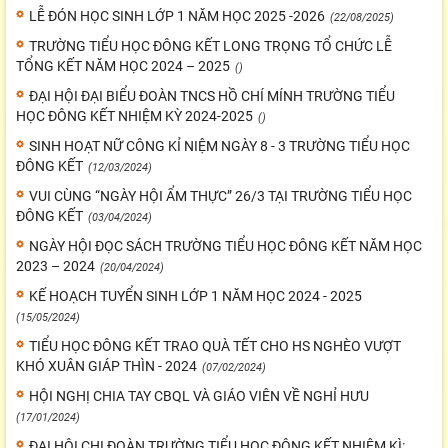
LỄ ĐÓN HỌC SINH LỚP 1 NĂM HỌC 2025 -2026
(22/08/2025)
TRƯỜNG TIỂU HỌC ĐÔNG KẾT LONG TRỌNG TỔ CHỨC LỄ
TỔNG KẾT NĂM HỌC 2024 – 2025
()
ĐẠI HỘI ĐẠI BIỂU ĐOÀN TNCS HỒ CHÍ MÍNH TRƯỜNG TIỂU
HỌC ĐÔNG KẾT NHIỆM KỲ 2024-2025
()
SINH HOẠT NỮ CÔNG KỈ NIỆM NGÀY 8 - 3 TRƯỜNG TIỂU HỌC
ĐÔNG KẾT
(12/03/2024)
VUI CÙNG “NGÀY HỘI ẨM THỰC” 26/3 TẠI TRƯỜNG TIỂU HỌC
ĐÔNG KẾT
(03/04/2024)
NGÀY HỘI ĐỌC SÁCH TRƯỜNG TIỂU HỌC ĐÔNG KẾT NĂM HỌC
2023 – 2024
(20/04/2024)
KẾ HOẠCH TUYỂN SINH LỚP 1 NĂM HỌC 2024 - 2025
(15/05/2024)
TIỂU HỌC ĐÔNG KẾT TRAO QUÀ TẾT CHO HS NGHÈO VƯỢT
KHÓ XUÂN GIÁP THÌN - 2024
(07/02/2024)
HỘI NGHỊ CHIA TAY CBQL VÀ GIÁO VIÊN VỀ NGHỈ HƯU
(17/01/2024)
ĐẠI HỘI CHI ĐOÀN TRƯỜNG TIỂU HỌC ĐÔNG KẾT NHIỆM KÌ: