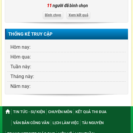
11
người đã bình chọn
Bình chọn
Xem kết quả
THỐNG KÊ TRUY CẬP
Hôm nay:
Hôm qua:
Tuần này:
Tháng này:
Năm nay:
TIN TỨC - SỰ KIỆN
CHUYÊN MÔN
KẾT QUẢ THI ĐUA
VĂN BẢN CÔNG VĂN
LỊCH LÀM VIỆC
TÀI NGUYÊN