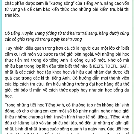
chắc phần được xem là “xương sống” của Tiếng Anh, nâng cao vốn
từ vựng và để đảm bảo kiến thức cho những bài kiểm tra, bài thi
trên lớp.
Cô Đặng Huyền Trang (đứng từ thứ hai từ trái sang, hàng dưới) cùng
các cô giáo rạng rỡ trong ngày khai trường
Tuy nhiên, điều quan trọng hơn cả, cô là người đưa một lớp chỉ biết
cặm cụi với môn Sử bước ra thế giới bên ngoài, với những bài học
thực tiễn mà trong đó tiếng Anh là công cụ số một. Nhờ cô mà
nhiều bạn trong lớp lần đầu tiên biết thế nào là IELTS, TOEFL, SAT…
nhất là các cách học tập khoa học và hiệu quả nhằm đạt được kết
quả cao trong các kì thi tiếng Anh. Cô hướng dẫn mọi thành viên
của lớp cách tra cứu, tìm hiểu những trường đại học hàng đầu thế
giới, chỉ bảo tỉ mẩn về cách thức apply hay như xin học bổng du
học.
Trong những tiết học Tiếng Anh, cô thường tạo nên không khí sinh
động, cô cho chúng em xem một số bộ phim ngắn, nghe nhạc, giới
thiệu những chương trình truyền hình thực tế nổi tiếng… Tiếng Anh
đâu chỉ dừng lại ở vô vàn phiếu bài tập, nó đến từ những gì gần gũi
nhất, bình dị nhất trong cuộc sống quanh ta ngày nay. Các tiết học