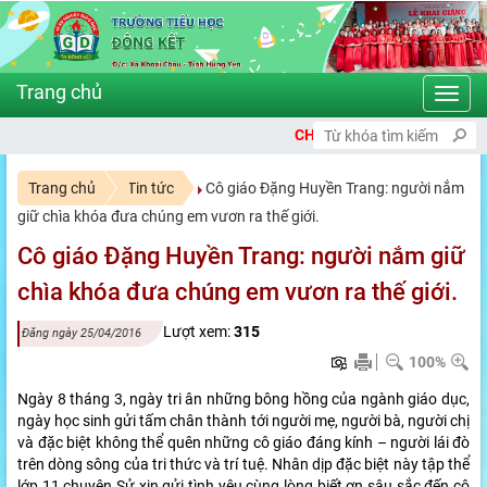
Toggl
navig
CHÀO MỪNG BẠN ĐẾN VỚI CỔNG TH
Trang chủ
Tin tức
Cô giáo Đặng Huyền Trang: người nắm
giữ chìa khóa đưa chúng em vươn ra thế giới.
Cô giáo Đặng Huyền Trang: người nắm giữ
chìa khóa đưa chúng em vươn ra thế giới.
Lượt xem:
315
Đăng ngày 25/04/2016
100%
Ngày 8 tháng 3, ngày tri ân những bông hồng của ngành giáo dục,
ngày học sinh gửi tấm chân thành tới người mẹ, người bà, người chị
và đặc biệt không thể quên những cô giáo đáng kính – người lái đò
trên dòng sông của tri thức và trí tuệ. Nhân dịp đặc biệt này tập thể
lớp 11 chuyên Sử xin gửi tình yêu cùng lòng biết ơn sâu sắc đến cô