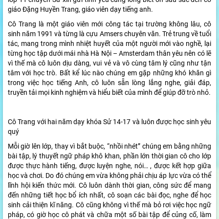
giáo Đặng Huyền Trang, giáo viên dạy tiếng anh.
Cô Trang là một giáo viên mới công tác tại trường không lâu, cô
sinh năm 1991 và từng là cựu Amsers chuyên văn. Trẻ trung về tuổi
tác, mang trong mình nhiệt huyết của một người mới vào nghề, lại
từng học tập dưới mái nhà Hà Nội – Amsterdam thân yêu nên có lẽ
vì thế mà cô luôn dịu dàng, vui vẻ và vô cùng tâm lý cũng như tận
tâm với học trò. Bất kể lúc nào chúng em gặp những khó khăn gì
trong việc học tiếng Anh, cô luôn sẵn lòng lắng nghe, giải đáp,
truyền tải mọi kinh nghiệm và hiểu biết của mình để giúp đỡ trò nhỏ.
Cô Trang với hai năm dạy khóa Sử 14-17 và luôn được học sinh yêu
quý
Mỗi giờ lên lớp, thay vì bắt buộc, “nhồi nhét” chúng em bằng những
bài tập, lý thuyết ngữ pháp khô khan, phần lớn thời gian cô cho lớp
được thực hành tiếng, được luyện nghe, nói… , được kết hợp giữa
học và chơi. Do đó chúng em vừa không phải chịu áp lực vừa có thể
lĩnh hội kiến thức mới. Cô luôn dành thời gian, công sức để mang
đến những tiết học bổ ích nhất, cô soạn các bài đọc, nghe để học
sinh cải thiện kĩ năng. Cô cũng không vì thế mà bỏ rơi việc học ngữ
pháp, có giờ học cô phát và chữa một số bài tập để củng cố, làm