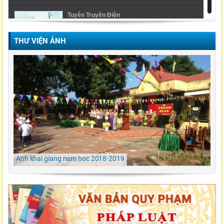
Tuyên Truyền Điện
THƯ VIỆN ẢNH
Video Lễ trao giải cuộc thi Violympic Quốc gia
Ngày hội ẩm thực/ TH Đông kết/ Khoái Châu/
Hưng Yên
LỄ KHAI GIẢNG NĂM HỌC 2021-2022 Tiểu
Học Đông Kết
Anh khai giang nam hoc 2018-2019