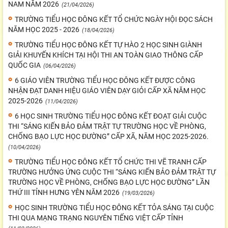
NAM NĂM 2026
(21/04/2026)
TRƯỜNG TIỂU HỌC ĐÔNG KẾT TỔ CHỨC NGÀY HỘI ĐỌC SÁCH
NĂM HỌC 2025 - 2026
(18/04/2026)
TRƯỜNG TIỂU HỌC ĐÔNG KẾT TỰ HÀO 2 HỌC SINH GIÀNH
GIẢI KHUYẾN KHÍCH TẠI HỘI THI AN TOÀN GIAO THÔNG CẤP
QUỐC GIA
(06/04/2026)
6 GIÁO VIÊN TRƯỜNG TIỂU HỌC ĐÔNG KẾT ĐƯỢC CÔNG
NHẬN ĐẠT DANH HIỆU GIÁO VIÊN DẠY GIỎI CẤP XÃ NĂM HỌC
2025-2026
(11/04/2026)
6 HỌC SINH TRƯỜNG TIỂU HỌC ĐÔNG KẾT ĐOẠT GIẢI CUỘC
THI “SÁNG KIẾN BẢO ĐẢM TRẬT TỰ TRƯỜNG HỌC VỀ PHÒNG,
CHỐNG BẠO LỰC HỌC ĐƯỜNG” CẤP XÃ, NĂM HỌC 2025-2026.
(10/04/2026)
TRƯỜNG TIỂU HỌC ĐÔNG KẾT TỔ CHỨC THI VẼ TRANH CẤP
TRƯỜNG HƯỞNG ỨNG CUỘC THI “SÁNG KIẾN BẢO ĐẢM TRẬT TỰ
TRƯỜNG HỌC VỀ PHÒNG, CHỐNG BẠO LỰC HỌC ĐƯỜNG” LẦN
THỨ III TỈNH HƯNG YÊN NĂM 2026
(19/03/2026)
HỌC SINH TRƯỜNG TIỂU HỌC ĐÔNG KẾT TỎA SÁNG TẠI CUỘC
THI QUA MẠNG TRẠNG NGUYÊN TIẾNG VIỆT CẤP TỈNH