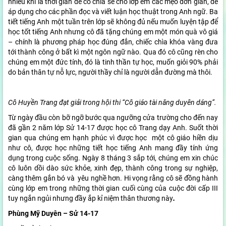
nhiều khi là thời gian để cô chia sẻ cho lớp em các mẹo đơn giản, dễ
áp dụng cho các phần đọc và viết luận học thuật trong Anh ngữ. Ba
tiết tiếng Anh một tuần trên lớp sẽ không đủ nếu muốn luyện tập để
học tốt tiếng Anh nhưng cô đã tặng chúng em một món quà vô giá
– chính là phương pháp học đúng đắn, chiếc chìa khóa vàng đưa
tới thành công ở bất kì một ngôn ngữ nào. Qua đó cô cũng rèn cho
chúng em một đức tính, đó là tinh thần tự học, muốn giỏi 90% phải
do bản thân tự nỗ lực, người thầy chỉ là người dẫn đường mà thôi.
Cô Huyền Trang đạt giải trong hội thi “Cô giáo tài năng duyên dáng”.
Từ ngày đầu còn bỡ ngỡ bước qua ngưỡng cửa trường cho đến nay
đã gần 2 năm lớp Sử 14-17 được học cô Trang dạy Anh. Suốt thời
gian qua chúng em hạnh phúc vì được học một cô giáo hiền dịu
như cô, được học những tiết học tiếng Anh mang đầy tính ứng
dụng trong cuộc sống. Ngày 8 tháng 3 sắp tới, chúng em xin chúc
cô luôn dồi dào sức khỏe, xinh đẹp, thành công trong sự nghiệp,
càng thêm gắn bó và yêu nghề hơn. Hi vọng rằng cô sẽ đồng hành
cùng lớp em trong những thời gian cuối cùng của cuộc đời cấp III
tuy ngắn ngủi nhưng đầy ắp kỉ niệm thân thương này
.
Phùng Mỹ Duyên – Sử 14-17