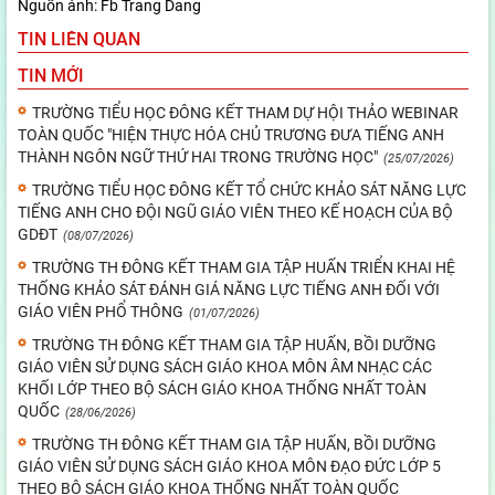
Nguồn ảnh: Fb Trang Dang
TIN LIÊN QUAN
TIN MỚI
TRƯỜNG TIỂU HỌC ĐÔNG KẾT THAM DỰ HỘI THẢO WEBINAR
TOÀN QUỐC "HIỆN THỰC HÓA CHỦ TRƯƠNG ĐƯA TIẾNG ANH
THÀNH NGÔN NGỮ THỨ HAI TRONG TRƯỜNG HỌC"
(25/07/2026)
TRƯỜNG TIỂU HỌC ĐÔNG KẾT TỔ CHỨC KHẢO SÁT NĂNG LỰC
TIẾNG ANH CHO ĐỘI NGŨ GIÁO VIÊN THEO KẾ HOẠCH CỦA BỘ
GDĐT
(08/07/2026)
TRƯỜNG TH ĐÔNG KẾT THAM GIA TẬP HUẤN TRIỂN KHAI HỆ
THỐNG KHẢO SÁT ĐÁNH GIÁ NĂNG LỰC TIẾNG ANH ĐỐI VỚI
GIÁO VIÊN PHỔ THÔNG
(01/07/2026)
TRƯỜNG TH ĐÔNG KẾT THAM GIA TẬP HUẤN, BỒI DƯỠNG
GIÁO VIÊN SỬ DỤNG SÁCH GIÁO KHOA MÔN ÂM NHẠC CÁC
KHỐI LỚP THEO BỘ SÁCH GIÁO KHOA THỐNG NHẤT TOÀN
QUỐC
(28/06/2026)
TRƯỜNG TH ĐÔNG KẾT THAM GIA TẬP HUẤN, BỒI DƯỠNG
GIÁO VIÊN SỬ DỤNG SÁCH GIÁO KHOA MÔN ĐẠO ĐỨC LỚP 5
THEO BỘ SÁCH GIÁO KHOA THỐNG NHẤT TOÀN QUỐC