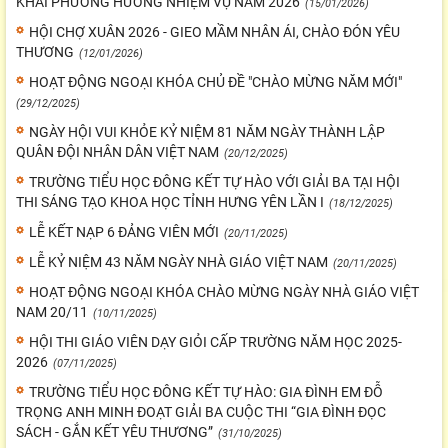
KHAI PHƯƠNG HƯỚNG NHIỆM VỤ NĂM 2026
(15/01/2026)
HỘI CHỢ XUÂN 2026 - GIEO MẦM NHÂN ÁI, CHÀO ĐÓN YÊU
THƯƠNG
(12/01/2026)
HOẠT ĐỘNG NGOẠI KHÓA CHỦ ĐỀ "CHÀO MỪNG NĂM MỚI"
(29/12/2025)
NGÀY HỘI VUI KHỎE KỶ NIỆM 81 NĂM NGÀY THÀNH LẬP
QUÂN ĐỘI NHÂN DÂN VIỆT NAM
(20/12/2025)
TRƯỜNG TIỂU HỌC ĐÔNG KẾT TỰ HÀO VỚI GIẢI BA TẠI HỘI
THI SÁNG TẠO KHOA HỌC TỈNH HƯNG YÊN LẦN I
(18/12/2025)
LỄ KẾT NẠP 6 ĐẢNG VIÊN MỚI
(20/11/2025)
LỄ KỶ NIỆM 43 NĂM NGÀY NHÀ GIÁO VIỆT NAM
(20/11/2025)
HOẠT ĐỘNG NGOẠI KHÓA CHÀO MỪNG NGÀY NHÀ GIÁO VIỆT
NAM 20/11
(10/11/2025)
HỘI THI GIÁO VIÊN DẠY GIỎI CẤP TRƯỜNG NĂM HỌC 2025-
2026
(07/11/2025)
TRƯỜNG TIỂU HỌC ĐÔNG KẾT TỰ HÀO: GIA ĐÌNH EM ĐỖ
TRỌNG ANH MINH ĐOẠT GIẢI BA CUỘC THI “GIA ĐÌNH ĐỌC
SÁCH - GẮN KẾT YÊU THƯƠNG”
(31/10/2025)