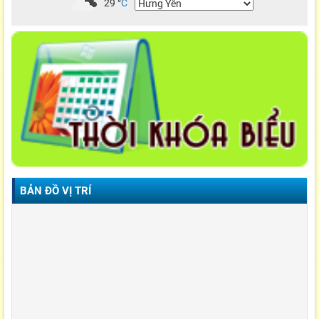
29
°
C
BẢN ĐỒ VỊ TRÍ