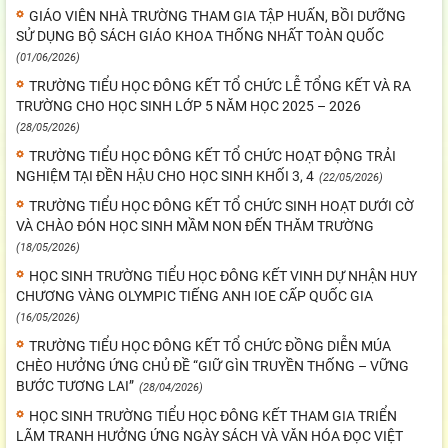
GIÁO VIÊN NHÀ TRƯỜNG THAM GIA TẬP HUẤN, BỒI DƯỠNG
SỬ DỤNG BỘ SÁCH GIÁO KHOA THỐNG NHẤT TOÀN QUỐC
(01/06/2026)
TRƯỜNG TIỂU HỌC ĐÔNG KẾT TỔ CHỨC LỄ TỔNG KẾT VÀ RA
TRƯỜNG CHO HỌC SINH LỚP 5 NĂM HỌC 2025 – 2026
(28/05/2026)
TRƯỜNG TIỂU HỌC ĐÔNG KẾT TỔ CHỨC HOẠT ĐỘNG TRẢI
NGHIỆM TẠI ĐỀN HẬU CHO HỌC SINH KHỐI 3, 4
(22/05/2026)
TRƯỜNG TIỂU HỌC ĐÔNG KẾT TỔ CHỨC SINH HOẠT DƯỚI CỜ
VÀ CHÀO ĐÓN HỌC SINH MẦM NON ĐẾN THĂM TRƯỜNG
(18/05/2026)
HỌC SINH TRƯỜNG TIỂU HỌC ĐÔNG KẾT VINH DỰ NHẬN HUY
CHƯƠNG VÀNG OLYMPIC TIẾNG ANH IOE CẤP QUỐC GIA
(16/05/2026)
TRƯỜNG TIỂU HỌC ĐÔNG KẾT TỔ CHỨC ĐỒNG DIỄN MÚA
CHÈO HƯỞNG ỨNG CHỦ ĐỀ “GIỮ GÌN TRUYỀN THỐNG – VỮNG
BƯỚC TƯƠNG LAI”
(28/04/2026)
HỌC SINH TRƯỜNG TIỂU HỌC ĐÔNG KẾT THAM GIA TRIỂN
LÃM TRANH HƯỞNG ỨNG NGÀY SÁCH VÀ VĂN HÓA ĐỌC VIỆT