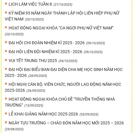
LỊCH LÀM VIỆC TUẦN 8
(27/10/2025)
KỶ NIỆM 95 NĂM NGÀY THÀNH LẬP HỘI LIÊN HIỆP PHỤ NỮ
VIỆT NAM
(20/10/2025)
HOẠT ĐỘNG NGOẠI KHÓA “CA NGỢI PHỤ NỮ VIỆT NAM”
(20/10/2025)
ĐẠI HỘI CHI ĐOÀN NHIỆM KÌ 2025 - 2026
(09/10/2025)
ĐẠI HỘI LIÊN ĐỘI NHIỆM KÌ 2025 - 2026
(09/10/2025)
VUI TẾT TRUNG THU 2025
(04/10/2025)
ĐẠI HỘI ĐẠI BIỂU BAN ĐẠI DIỆN CHA MẸ HỌC SINH NĂM HỌC
2025 - 2026
(28/09/2025)
HỘI NGHỊ CÁN BỘ, VIÊN CHỨC, NGƯỜI LAO ĐỘNG NĂM HỌC
2025-2026
(26/09/2025)
HOẠT ĐỘNG NGOẠI KHÓA CHỦ ĐỀ "TRUYỀN THỐNG NHÀ
TRƯỜNG"
(15/09/2025)
LỄ KHAI GIẢNG NĂM HỌC 2025-2026
(05/09/2025)
NGÀY TỰU TRƯỜNG – CHÀO ĐÓN NĂM HỌC MỚI 2025 – 2026
(29/08/2025)