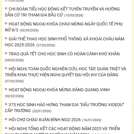
(11/03/2026)
CHI ĐOÀN TIỂU HỌC ĐÔNG KẾT TUYÊN TRUYỀN VÀ HƯỚNG
DẪN CỬ TRI THAM GIA BẦU CỬ
(10/03/2026)
HOẠT ĐỘNG NGOẠI KHÓA CHÀO MỪNG NGÀY QUỐC TẾ PHỤ
NỮ 8/3
(02/03/2026)
GIẢI THỂ THAO HỌC SINH PHỔ THÔNG XÃ KHOÁI CHÂU NĂM
HỌC 2025-2026
(27/02/2026)
TRAO QUÀ TẾT CHO HỌC SINH CÓ HOÀN CẢNH KHÓ KHĂN
(09/02/2026)
HỘI NGHỊ TOÀN QUỐC NGHIÊN CỨU, HỌC TẬP, QUÁN TRIỆT VÀ
TRIỂN KHAI THỰC HIỆN NGHỊ QUYẾT ĐẠI HỘI XIV CỦA ĐẢNG
(07/02/2026)
HOẠT ĐỘNG NGOẠI KHÓA MỪNG ĐẢNG QUANG VINH
(02/02/2026)
375 HỌC SINH HÀO HỨNG THAM GIA “ĐẤU TRƯỜNG VIOEDU”
CẤP TRƯỜNG
(22/01/2026)
HỘI CHỢ CHÀO XUÂN BÍNH NGỌ 2026
(16/01/2026)
HỘI NGHỊ TỔNG KẾT CÁC HOẠT ĐỘNG NĂM 2025 VÀ TRIỂN