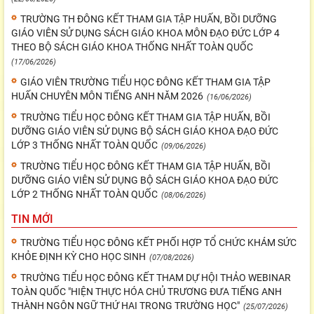
TRƯỜNG TH ĐÔNG KẾT THAM GIA TẬP HUẤN, BỒI DƯỠNG
GIÁO VIÊN SỬ DỤNG SÁCH GIÁO KHOA MÔN ĐẠO ĐỨC LỚP 4
THEO BỘ SÁCH GIÁO KHOA THỐNG NHẤT TOÀN QUỐC
(17/06/2026)
GIÁO VIÊN TRƯỜNG TIỂU HỌC ĐÔNG KẾT THAM GIA TẬP
HUẤN CHUYÊN MÔN TIẾNG ANH NĂM 2026
(16/06/2026)
TRƯỜNG TIỂU HỌC ĐÔNG KẾT THAM GIA TẬP HUẤN, BỒI
DƯỠNG GIÁO VIÊN SỬ DỤNG BỘ SÁCH GIÁO KHOA ĐẠO ĐỨC
LỚP 3 THỐNG NHẤT TOÀN QUỐC
(09/06/2026)
TRƯỜNG TIỂU HỌC ĐÔNG KẾT THAM GIA TẬP HUẤN, BỒI
DƯỠNG GIÁO VIÊN SỬ DỤNG BỘ SÁCH GIÁO KHOA ĐẠO ĐỨC
LỚP 2 THỐNG NHẤT TOÀN QUỐC
(08/06/2026)
TIN MỚI
TRƯỜNG TIỂU HỌC ĐÔNG KẾT PHỐI HỢP TỔ CHỨC KHÁM SỨC
KHỎE ĐỊNH KỲ CHO HỌC SINH
(07/08/2026)
TRƯỜNG TIỂU HỌC ĐÔNG KẾT THAM DỰ HỘI THẢO WEBINAR
TOÀN QUỐC "HIỆN THỰC HÓA CHỦ TRƯƠNG ĐƯA TIẾNG ANH
THÀNH NGÔN NGỮ THỨ HAI TRONG TRƯỜNG HỌC"
(25/07/2026)