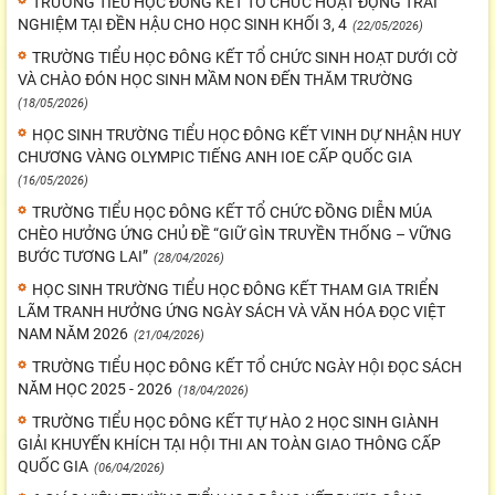
TRƯỜNG TIỂU HỌC ĐÔNG KẾT TỔ CHỨC HOẠT ĐỘNG TRẢI
NGHIỆM TẠI ĐỀN HẬU CHO HỌC SINH KHỐI 3, 4
(22/05/2026)
TRƯỜNG TIỂU HỌC ĐÔNG KẾT TỔ CHỨC SINH HOẠT DƯỚI CỜ
VÀ CHÀO ĐÓN HỌC SINH MẦM NON ĐẾN THĂM TRƯỜNG
(18/05/2026)
HỌC SINH TRƯỜNG TIỂU HỌC ĐÔNG KẾT VINH DỰ NHẬN HUY
CHƯƠNG VÀNG OLYMPIC TIẾNG ANH IOE CẤP QUỐC GIA
(16/05/2026)
TRƯỜNG TIỂU HỌC ĐÔNG KẾT TỔ CHỨC ĐỒNG DIỄN MÚA
CHÈO HƯỞNG ỨNG CHỦ ĐỀ “GIỮ GÌN TRUYỀN THỐNG – VỮNG
BƯỚC TƯƠNG LAI”
(28/04/2026)
HỌC SINH TRƯỜNG TIỂU HỌC ĐÔNG KẾT THAM GIA TRIỂN
LÃM TRANH HƯỞNG ỨNG NGÀY SÁCH VÀ VĂN HÓA ĐỌC VIỆT
NAM NĂM 2026
(21/04/2026)
TRƯỜNG TIỂU HỌC ĐÔNG KẾT TỔ CHỨC NGÀY HỘI ĐỌC SÁCH
NĂM HỌC 2025 - 2026
(18/04/2026)
TRƯỜNG TIỂU HỌC ĐÔNG KẾT TỰ HÀO 2 HỌC SINH GIÀNH
GIẢI KHUYẾN KHÍCH TẠI HỘI THI AN TOÀN GIAO THÔNG CẤP
QUỐC GIA
(06/04/2026)