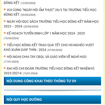
ĐÔNG KẾT
(12/03/2024)
VUI CÙNG “NGÀY HỘI ẨM THỰC” 26/3 TẠI TRƯỜNG TIỂU HỌC
ĐÔNG KẾT
(03/04/2024)
NGÀY HỘI ĐỌC SÁCH TRƯỜNG TIỂU HỌC ĐÔNG KẾT NĂM HỌC
2023 – 2024
(20/04/2024)
KẾ HOẠCH TUYỂN SINH LỚP 1 NĂM HỌC 2024 - 2025
(15/05/2024)
TIỂU HỌC ĐÔNG KẾT TRAO QUÀ TẾT CHO HS NGHÈO VƯỢT
KHÓ XUÂN GIÁP THÌN - 2024
(07/02/2024)
HỘI NGHỊ CHIA TAY CBQL VÀ GIÁO VIÊN VỀ NGHỈ HƯU
(17/01/2024)
ĐẠI HỘI CHI ĐOÀN TRƯỜNG TIỂU HỌC ĐÔNG KẾT NHIỆM KÌ:
2023-20214
(13/01/2024)
NỘI DUNG CÔNG KHAI THEO THÔNG TƯ 09
NỘI QUY HỌC ĐƯỜNG