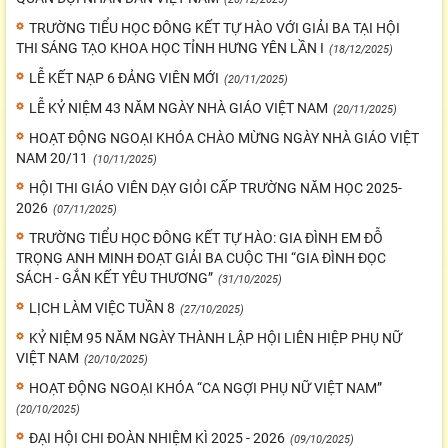
TRƯỜNG TIỂU HỌC ĐÔNG KẾT TỰ HÀO VỚI GIẢI BA TẠI HỘI
THI SÁNG TẠO KHOA HỌC TỈNH HƯNG YÊN LẦN I
(18/12/2025)
LỄ KẾT NẠP 6 ĐẢNG VIÊN MỚI
(20/11/2025)
LỄ KỶ NIỆM 43 NĂM NGÀY NHÀ GIÁO VIỆT NAM
(20/11/2025)
HOẠT ĐỘNG NGOẠI KHÓA CHÀO MỪNG NGÀY NHÀ GIÁO VIỆT
NAM 20/11
(10/11/2025)
HỘI THI GIÁO VIÊN DẠY GIỎI CẤP TRƯỜNG NĂM HỌC 2025-
2026
(07/11/2025)
TRƯỜNG TIỂU HỌC ĐÔNG KẾT TỰ HÀO: GIA ĐÌNH EM ĐỖ
TRỌNG ANH MINH ĐOẠT GIẢI BA CUỘC THI “GIA ĐÌNH ĐỌC
SÁCH - GẮN KẾT YÊU THƯƠNG”
(31/10/2025)
LỊCH LÀM VIỆC TUẦN 8
(27/10/2025)
KỶ NIỆM 95 NĂM NGÀY THÀNH LẬP HỘI LIÊN HIỆP PHỤ NỮ
VIỆT NAM
(20/10/2025)
HOẠT ĐỘNG NGOẠI KHÓA “CA NGỢI PHỤ NỮ VIỆT NAM”
(20/10/2025)
ĐẠI HỘI CHI ĐOÀN NHIỆM KÌ 2025 - 2026
(09/10/2025)