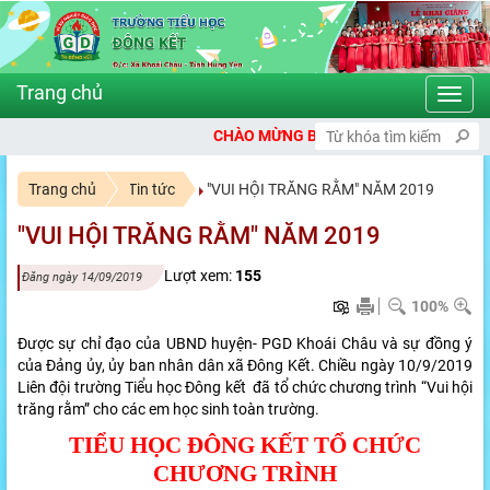
Toggl
navig
HÀO MỪNG BẠN ĐẾN VỚI CỔNG THÔNG TIN ĐIỆN TỬ TRƯỜNG TIỂU H
Trang chủ
Tin tức
"VUI HỘI TRĂNG RẰM" NĂM 2019
"VUI HỘI TRĂNG RẰM" NĂM 2019
Lượt xem:
155
Đăng ngày 14/09/2019
100%
Được sự chỉ đạo của UBND huyện- PGD Khoái Châu và sự đồng ý
của Đảng ủy, ủy ban nhân dân xã Đông Kết. Chiều ngày 10/9/2019
Liên đội trường Tiểu học Đông kết đã tổ chức chương trình “Vui hội
trăng rằm” cho các em học sinh toàn trường.
TIỂU HỌC ĐÔNG KẾT TỔ CHỨC
CHƯƠNG TRÌNH