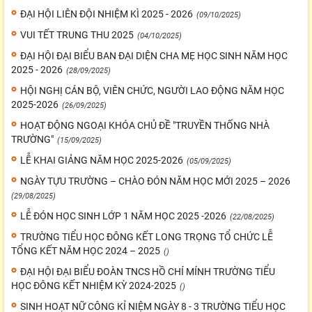
ĐẠI HỘI LIÊN ĐỘI NHIỆM KÌ 2025 - 2026
(09/10/2025)
VUI TẾT TRUNG THU 2025
(04/10/2025)
ĐẠI HỘI ĐẠI BIỂU BAN ĐẠI DIỆN CHA MẸ HỌC SINH NĂM HỌC
2025 - 2026
(28/09/2025)
HỘI NGHỊ CÁN BỘ, VIÊN CHỨC, NGƯỜI LAO ĐỘNG NĂM HỌC
2025-2026
(26/09/2025)
HOẠT ĐỘNG NGOẠI KHÓA CHỦ ĐỀ "TRUYỀN THỐNG NHÀ
TRƯỜNG"
(15/09/2025)
LỄ KHAI GIẢNG NĂM HỌC 2025-2026
(05/09/2025)
NGÀY TỰU TRƯỜNG – CHÀO ĐÓN NĂM HỌC MỚI 2025 – 2026
(29/08/2025)
LỄ ĐÓN HỌC SINH LỚP 1 NĂM HỌC 2025 -2026
(22/08/2025)
TRƯỜNG TIỂU HỌC ĐÔNG KẾT LONG TRỌNG TỔ CHỨC LỄ
TỔNG KẾT NĂM HỌC 2024 – 2025
()
ĐẠI HỘI ĐẠI BIỂU ĐOÀN TNCS HỒ CHÍ MÍNH TRƯỜNG TIỂU
HỌC ĐÔNG KẾT NHIỆM KỲ 2024-2025
()
SINH HOẠT NỮ CÔNG KỈ NIỆM NGÀY 8 - 3 TRƯỜNG TIỂU HỌC