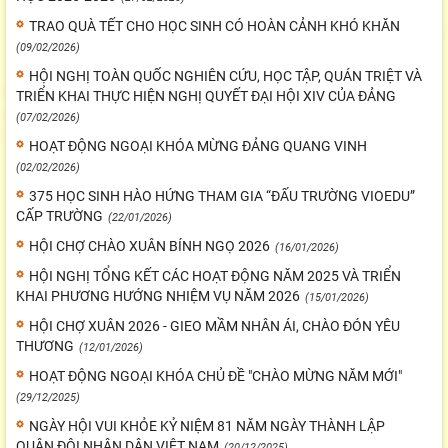
TRAO QUÀ TẾT CHO HỌC SINH CÓ HOÀN CẢNH KHÓ KHĂN
(09/02/2026)
HỘI NGHỊ TOÀN QUỐC NGHIÊN CỨU, HỌC TẬP, QUÁN TRIỆT VÀ
TRIỂN KHAI THỰC HIỆN NGHỊ QUYẾT ĐẠI HỘI XIV CỦA ĐẢNG
(07/02/2026)
HOẠT ĐỘNG NGOẠI KHÓA MỪNG ĐẢNG QUANG VINH
(02/02/2026)
375 HỌC SINH HÀO HỨNG THAM GIA “ĐẤU TRƯỜNG VIOEDU”
CẤP TRƯỜNG
(22/01/2026)
HỘI CHỢ CHÀO XUÂN BÍNH NGỌ 2026
(16/01/2026)
HỘI NGHỊ TỔNG KẾT CÁC HOẠT ĐỘNG NĂM 2025 VÀ TRIỂN
KHAI PHƯƠNG HƯỚNG NHIỆM VỤ NĂM 2026
(15/01/2026)
HỘI CHỢ XUÂN 2026 - GIEO MẦM NHÂN ÁI, CHÀO ĐÓN YÊU
THƯƠNG
(12/01/2026)
HOẠT ĐỘNG NGOẠI KHÓA CHỦ ĐỀ "CHÀO MỪNG NĂM MỚI"
(29/12/2025)
NGÀY HỘI VUI KHỎE KỶ NIỆM 81 NĂM NGÀY THÀNH LẬP
QUÂN ĐỘI NHÂN DÂN VIỆT NAM
(20/12/2025)