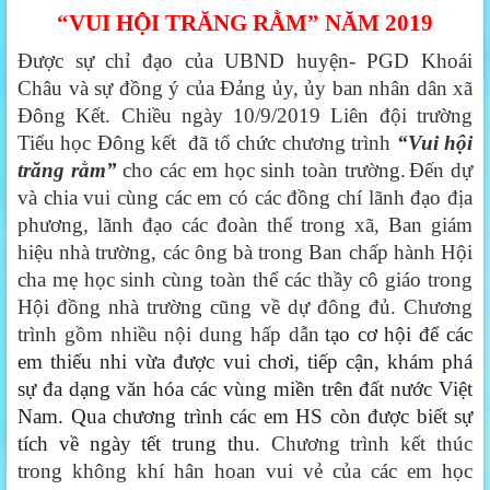
“VUI HỘI TRĂNG RẰM” NĂM 2019
Được sự chỉ đạo của UBND huyện- PGD Khoái
Châu và sự đồng ý của Đảng ủy, ủy ban nhân dân xã
Đông Kết. Chiều ngày 10/9/2019 Liên đội trường
Tiểu học Đông kết đã tổ chức chương trình
“Vui hội
trăng rằm”
cho các em học sinh toàn trường.
Đến dự
và chia vui cùng các em có các đồng chí lãnh đạo địa
phương, lãnh đạo các đoàn thể trong xã, Ban giám
hiệu nhà trường, các ông bà trong Ban chấp hành Hội
cha mẹ học sinh cùng toàn thể các thầy cô giáo trong
Hội đồng nhà trường cũng về dự đông đủ. Chương
trình gồm nhiều nội dung hấp dẫn
tạo cơ hội để các
em thiếu nhi vừa được vui chơi, tiếp cận, khám phá
sự đa dạng văn hóa các vùng miền trên đất nước Việt
Nam. Qua chương trình các em HS còn được biết sự
tích về ngày tết trung thu.
Chương trình kết thúc
trong không khí hân hoan vui vẻ của các em học