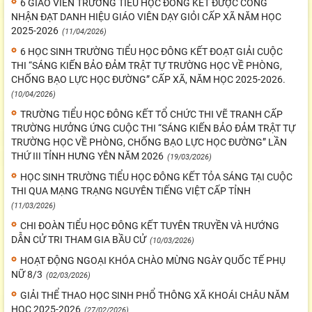
6 GIÁO VIÊN TRƯỜNG TIỂU HỌC ĐÔNG KẾT ĐƯỢC CÔNG
NHẬN ĐẠT DANH HIỆU GIÁO VIÊN DẠY GIỎI CẤP XÃ NĂM HỌC
2025-2026
(11/04/2026)
6 HỌC SINH TRƯỜNG TIỂU HỌC ĐÔNG KẾT ĐOẠT GIẢI CUỘC
THI “SÁNG KIẾN BẢO ĐẢM TRẬT TỰ TRƯỜNG HỌC VỀ PHÒNG,
CHỐNG BẠO LỰC HỌC ĐƯỜNG” CẤP XÃ, NĂM HỌC 2025-2026.
(10/04/2026)
TRƯỜNG TIỂU HỌC ĐÔNG KẾT TỔ CHỨC THI VẼ TRANH CẤP
TRƯỜNG HƯỞNG ỨNG CUỘC THI “SÁNG KIẾN BẢO ĐẢM TRẬT TỰ
TRƯỜNG HỌC VỀ PHÒNG, CHỐNG BẠO LỰC HỌC ĐƯỜNG” LẦN
THỨ III TỈNH HƯNG YÊN NĂM 2026
(19/03/2026)
HỌC SINH TRƯỜNG TIỂU HỌC ĐÔNG KẾT TỎA SÁNG TẠI CUỘC
THI QUA MẠNG TRẠNG NGUYÊN TIẾNG VIỆT CẤP TỈNH
(11/03/2026)
CHI ĐOÀN TIỂU HỌC ĐÔNG KẾT TUYÊN TRUYỀN VÀ HƯỚNG
DẪN CỬ TRI THAM GIA BẦU CỬ
(10/03/2026)
HOẠT ĐỘNG NGOẠI KHÓA CHÀO MỪNG NGÀY QUỐC TẾ PHỤ
NỮ 8/3
(02/03/2026)
GIẢI THỂ THAO HỌC SINH PHỔ THÔNG XÃ KHOÁI CHÂU NĂM
HỌC 2025-2026
(27/02/2026)