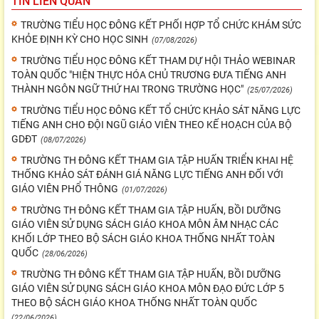
TIN LIÊN QUAN
TRƯỜNG TIỂU HỌC ĐÔNG KẾT PHỐI HỢP TỔ CHỨC KHÁM SỨC
KHỎE ĐỊNH KỲ CHO HỌC SINH
(07/08/2026)
TRƯỜNG TIỂU HỌC ĐÔNG KẾT THAM DỰ HỘI THẢO WEBINAR
TOÀN QUỐC "HIỆN THỰC HÓA CHỦ TRƯƠNG ĐƯA TIẾNG ANH
THÀNH NGÔN NGỮ THỨ HAI TRONG TRƯỜNG HỌC"
(25/07/2026)
TRƯỜNG TIỂU HỌC ĐÔNG KẾT TỔ CHỨC KHẢO SÁT NĂNG LỰC
TIẾNG ANH CHO ĐỘI NGŨ GIÁO VIÊN THEO KẾ HOẠCH CỦA BỘ
GDĐT
(08/07/2026)
TRƯỜNG TH ĐÔNG KẾT THAM GIA TẬP HUẤN TRIỂN KHAI HỆ
THỐNG KHẢO SÁT ĐÁNH GIÁ NĂNG LỰC TIẾNG ANH ĐỐI VỚI
GIÁO VIÊN PHỔ THÔNG
(01/07/2026)
TRƯỜNG TH ĐÔNG KẾT THAM GIA TẬP HUẤN, BỒI DƯỠNG
GIÁO VIÊN SỬ DỤNG SÁCH GIÁO KHOA MÔN ÂM NHẠC CÁC
KHỐI LỚP THEO BỘ SÁCH GIÁO KHOA THỐNG NHẤT TOÀN
QUỐC
(28/06/2026)
TRƯỜNG TH ĐÔNG KẾT THAM GIA TẬP HUẤN, BỒI DƯỠNG
GIÁO VIÊN SỬ DỤNG SÁCH GIÁO KHOA MÔN ĐẠO ĐỨC LỚP 5
THEO BỘ SÁCH GIÁO KHOA THỐNG NHẤT TOÀN QUỐC
(22/06/2026)