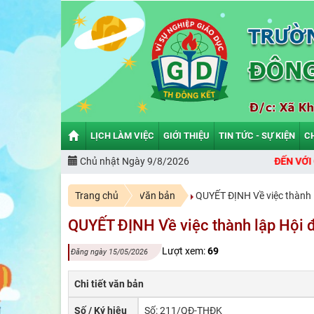
LỊCH LÀM VIỆC
GIỚI THIỆU
TIN TỨC - SỰ KIỆN
C
Chủ nhật Ngày 9/8/2026
CHÀO MỪNG BẠN ĐẾN VỚI CỔNG 
Trang chủ
Văn bản
QUYẾT ĐỊNH Về việc thành l
QUYẾT ĐỊNH Về việc thành lập Hội 
Lượt xem:
69
Đăng ngày 15/05/2026
Chi tiết văn bản
Số / Ký hiệu
Số: 211/QĐ-THĐK