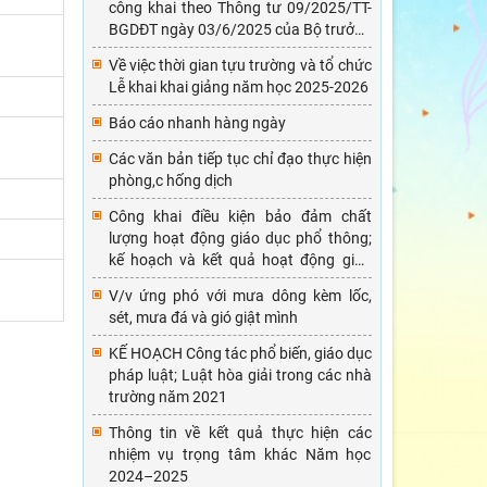
công khai theo Thông tư 09/2025/TT-
BGDĐT ngày 03/6/2025 của Bộ trưởng
Bộ GDĐT, Năm học 2024-2025
Về việc thời gian tựu trường và tổ chức
Lễ khai khai giảng năm học 2025-2026
Báo cáo nhanh hàng ngày
Các văn bản tiếp tục chỉ đạo thực hiện
phòng,c hống dịch
Công khai điều kiện bảo đảm chất
lượng hoạt động giáo dục phổ thông;
kế hoạch và kết quả hoạt động giáo
dục Năm học 2024-2025
V/v ứng phó với mưa dông kèm lốc,
sét, mưa đá và gió giật mình
KẾ HOẠCH Công tác phổ biến, giáo dục
pháp luật; Luật hòa giải trong các nhà
trường năm 2021
Thông tin về kết quả thực hiện các
nhiệm vụ trọng tâm khác Năm học
2024–2025