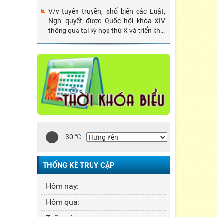
V/v tuyên truyền, phổ biến các Luật,
Nghị quyết được Quốc hội khóa XIV
thông qua tại kỳ họp thứ X và triển khai
một số nhiệm vụ PBGDPL dịp Tết Tân
Sửu năm 2021
30
°
C
THỐNG KÊ TRUY CẬP
Hôm nay:
Hôm qua: