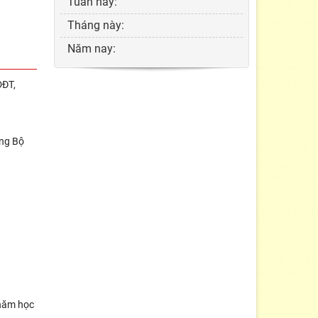
Tuần này:
Tháng này:
Năm nay:
DĐT,
ởng Bộ
 năm học