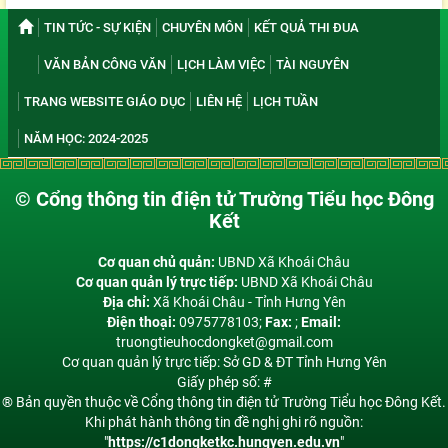
TIN TỨC - SỰ KIỆN
CHUYÊN MÔN
KẾT QUẢ THI ĐUA
VĂN BẢN CÔNG VĂN
LỊCH LÀM VIỆC
TÀI NGUYÊN
TRANG WEBSITE GIÁO DỤC
LIÊN HỆ
LỊCH TUẦN
NĂM HỌC: 2024-2025
© Cổng thông tin điện tử Trường Tiểu học Đông
Kết
Cơ quan chủ quản:
UBND Xã Khoái Châu
Cơ quan quản lý trực tiếp:
UBND Xã Khoái Châu
Địa chỉ:
Xã Khoái Châu - Tỉnh Hưng Yên
Điện thoại:
0975778103;
Fax:
;
Email:
truongtieuhocdongket@gmail.com
Cơ quan quản lý trực tiếp: Sở GD & ĐT Tỉnh Hưng Yên
Giấy phép số: #
® Bản quyền thuộc về Cổng thông tin điện tử Trường Tiểu học Đông Kết.
Khi phát hành thông tin đề nghị ghi rõ nguồn:
"
https://c1dongketkc.hungyen.edu.vn
"