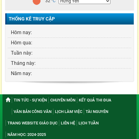
32
°
C
THỐNG KÊ TRUY CẬP
Hôm nay:
Hôm qua:
Tuần này:
Tháng này:
Năm nay:
TIN TỨC - SỰ KIỆN
CHUYÊN MÔN
KẾT QUẢ THI ĐUA
VĂN BẢN CÔNG VĂN
LỊCH LÀM VIỆC
TÀI NGUYÊN
TRANG WEBSITE GIÁO DỤC
LIÊN HỆ
LỊCH TUẦN
NĂM HỌC: 2024-2025