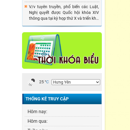
V/v tuyên truyền, phổ biến các Luật,
Nghị quyết được Quốc hội khóa XIV
thông qua tại kỳ họp thứ X và triển khai
một số nhiệm vụ PBGDPL dịp Tết Tân
Sửu năm 2021
25
°
C
THỐNG KÊ TRUY CẬP
Hôm nay:
Hôm qua: