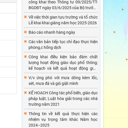
công khai theo Thông tư 09/2025/TT-
BGDĐT ngày 03/6/2025 của Bộ trưởng
Bộ GDĐT, Năm học 2024-2025
Về việc thời gian tựu trường và tổ chức
Lễ khai khai giảng năm học 2025-2026
Báo cáo nhanh hàng ngày
Các văn bản tiếp tục chỉ đạo thực hiện
phòng,c hống dịch
Công khai điều kiện bảo đảm chất
lượng hoạt động giáo dục phổ thông;
kế hoạch và kết quả hoạt động giáo
dục Năm học 2024-2025
V/v ứng phó với mưa dông kèm lốc,
sét, mưa đá và gió giật mình
KẾ HOẠCH Công tác phổ biến, giáo dục
pháp luật; Luật hòa giải trong các nhà
trường năm 2021
Thông tin về kết quả thực hiện các
nhiệm vụ trọng tâm khác Năm học
2024–2025