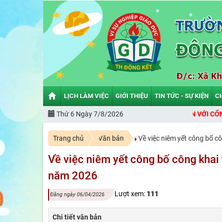
LỊCH LÀM VIỆC
GIỚI THIỆU
TIN TỨC - SỰ KIỆN
C
Thứ 6 Ngày 7/8/2026
CHÀO MỪNG BẠN ĐẾN VỚI CỔNG THÔ
Trang chủ
Văn bản
Về việc niêm yết công bố c
Về việc niêm yết công bố công khai 
năm 2026
Lượt xem:
111
Đăng ngày 06/04/2026
Chi tiết văn bản