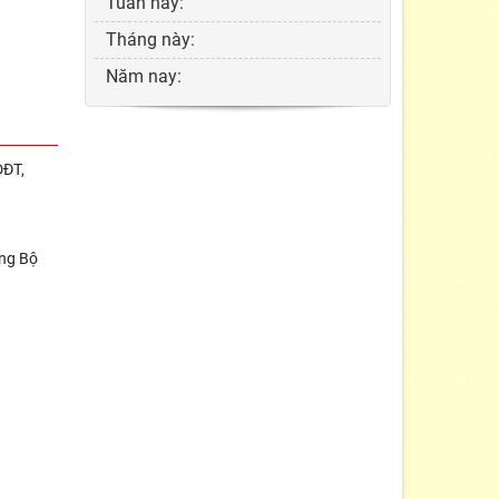
Tuần này:
Tháng này:
Năm nay:
DĐT,
ởng Bộ