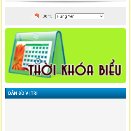
38
°
C
BẢN ĐỒ VỊ TRÍ