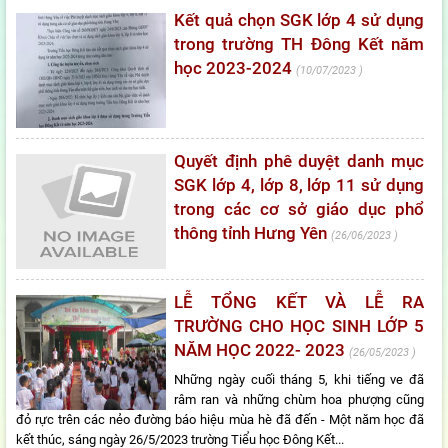
Kết quả chọn SGK lớp 4 sử dụng
trong trường TH Đông Kết năm
học 2023-2024
10/07/2023
Quyết định phê duyệt danh mục
SGK lớp 4, lớp 8, lớp 11 sử dụng
trong các cơ sở giáo dục phổ
thông tỉnh Hưng Yên
26/06/2023
LỄ TỔNG KẾT VÀ LỄ RA
TRƯỜNG CHO HỌC SINH LỚP 5
NĂM HỌC 2022- 2023
26/05/2023
Những ngày cuối tháng 5, khi tiếng ve đã
râm ran và những chùm hoa phượng cũng
đỏ rực trên các nẻo đường báo hiệu mùa hè đã đến - Một năm học đã
kết thúc, sáng ngày 26/5/2023 tr­ường Tiểu học Đông Kết...