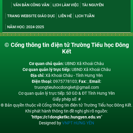
VĂN BẢN CÔNG VĂN
LỊCH LÀM VIỆC
TÀI NGUYÊN
TRANG WEBSITE GIÁO DỤC
LIÊN HỆ
LỊCH TUẦN
NĂM HỌC: 2024-2025
© Cổng thông tin điện tử Trường Tiểu học Đông
Kết
Cơ quan chủ quản:
UBND Xã Khoái Châu
Cơ quan quản lý trực tiếp:
UBND Xã Khoái Châu
Địa chỉ:
Xã Khoái Châu - Tỉnh Hưng Yên
Điện thoại:
0975778103;
Fax:
;
Email:
truongtieuhocdongket@gmail.com
Cơ quan quản lý trực tiếp: Sở GD & ĐT Tỉnh Hưng Yên
Giấy phép số: #
® Bản quyền thuộc về Cổng thông tin điện tử Trường Tiểu học Đông Kết.
Khi phát hành thông tin đề nghị ghi rõ nguồn:
"
https://c1dongketkc.hungyen.edu.vn
"
Designed by
VNPT HƯNG YÊN