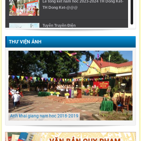
Le tong ket nam hoc 2023-2024 TH Dong Ket-
TH Dong Ket-@@@
Tuyên Truyền Điện
THƯ VIỆN ẢNH
Video Lễ trao giải cuộc thi Violympic Quốc gia
Ngày hội ẩm thực/ TH Đông kết/ Khoái Châu/
Hưng Yên
LỄ KHAI GIẢNG NĂM HỌC 2021-2022 Tiểu
Học Đông Kết
Anh khai giang nam hoc 2018-2019