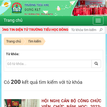
Toggl
navig
IN ĐIỆN TỬ TRƯỜNG TIỂU HỌC ĐÔNG KẾT
Trang chủ
Tìm kiếm
Từ khóa:
200
Có
kết quả tìm kiếm với từ khóa
HỘI NGHỊ CÁN BỘ CÔNG CHỨC
VIÊN CHỨC NĂM HỌC: 2023-