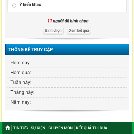
Ý kiến khác
11
người đã bình chọn
Bình chọn
Xem kết quả
THỐNG KÊ TRUY CẬP
Hôm nay:
Hôm qua:
Tuần này:
Tháng này:
Năm nay:
TIN TỨC - SỰ KIỆN
CHUYÊN MÔN
KẾT QUẢ THI ĐUA