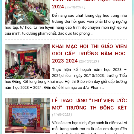
2024
25/10/2023
Để nâng cao chất lượng dạy học trong nhà
trường đòi hỏi giáo viên phải không ngừng
học tập, tự học, tự rèn luyện nâng cao trình độ chuyên môn nghiệp vụ
của mình, tu dưỡng phẩm chất, đạo đức tác phong ...
KHAI MẠC HỘI THI GIÁO VIÊN
GIỎI CẤP TRƯỜNG NĂM HỌC:
2023-2024
25/10/2023
Thực hiện kế hoạch năm học 2023 –
2024,chiều ngày 20/10/2023, trường Tiểu
học Đông Kết long trọng khai mạc Hội thi Giáo viên dạy giỏi cấp trường
năm học 2023 – 2024. Đến dự lễ khai mạc có đ/c Phạm ...
LỄ TRAO TẶNG “THƯ VIỆN ƯỚC
MƠ” TRƯỜNG TH ĐÔNG KẾT
11/09/2023
Với các em học sinh, đọc sách là niềm vui vì
mỗi trang sách mở ra là các em được đến