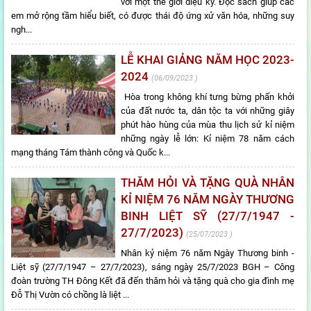
với một thế giới diệu kỳ. Đọc sách giúp các
em mở rộng tầm hiểu biết, có được thái độ ứng xử văn hóa, những suy
ngh...
LỄ KHAI GIẢNG NĂM HỌC 2023-
2024
06/09/2023
Hòa trong không khí tưng bừng phấn khởi
của đất nước ta, dân tộc ta với những giây
phút hào hùng của mùa thu lịch sử kỉ niệm
những ngày lễ lớn: Kỉ niệm 78 năm cách
mạng tháng Tám thành công và Quốc k...
THĂM HỎI VÀ TẶNG QUÀ NHÂN
KỈ NIỆM 76 NĂM NGÀY THƯƠNG
BINH LIỆT SỸ (27/7/1947 -
27/7/2023)
25/07/2023
Nhân kỷ niệm 76 năm Ngày Thương binh -
Liệt sỹ (27/7/1947 – 27/7/2023), sáng ngày 25/7/2023 BGH – Công
đoàn trường TH Đông Kết đã đến thăm hỏi và tặng quà cho gia đình mẹ
Đỗ Thị Vườn có chồng là liệt ...