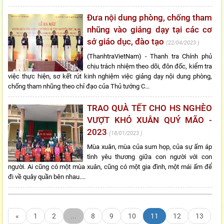
Đưa nội dung phòng, chống tham
nhũng vào giảng dạy tại các cơ
sở giáo dục, đào tạo
22/04/2023
(ThanhtraVietNam) - Thanh tra Chính phủ
chịu trách nhiệm theo dõi, đôn đốc, kiểm tra
việc thực hiện, sơ kết rút kinh nghiệm việc giảng dạy nội dung phòng,
chống tham nhũng theo chỉ đạo của Thủ tướng C...
TRAO QUÀ TẾT CHO HS NGHÈO
VƯỢT KHÓ XUÂN QUÝ MÃO -
2023
18/01/2023
Mùa xuân, mùa của sum họp, của sự ấm áp
tình yêu thương giữa con người với con
người. Ai cũng có một mùa xuân, cũng có một gia đình, một mái ấm để
đi về quây quần bên nhau....
«
1
2
...
8
9
10
11
12
13