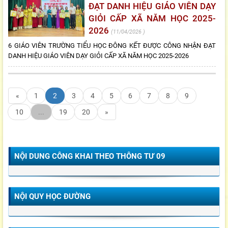
ĐẠT DANH HIỆU GIÁO VIÊN DẠY
GIỎI CẤP XÃ NĂM HỌC 2025-
2026
11/04/2026
6 GIÁO VIÊN TRƯỜNG TIỂU HỌC ĐÔNG KẾT ĐƯỢC CÔNG NHẬN ĐẠT
DANH HIỆU GIÁO VIÊN DẠY GIỎI CẤP XÃ NĂM HỌC 2025-2026
«
1
2
3
4
5
6
7
8
9
10
...
19
20
»
NỘI DUNG CÔNG KHAI THEO THÔNG TƯ 09
NỘI QUY HỌC ĐƯỜNG