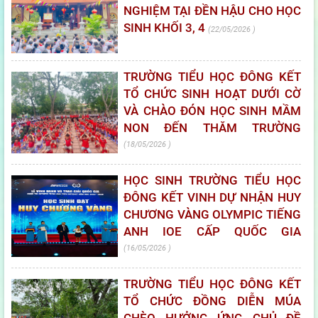
NGHIỆM TẠI ĐỀN HẬU CHO HỌC
SINH KHỐI 3, 4
22/05/2026
TRƯỜNG TIỂU HỌC ĐÔNG KẾT
TỔ CHỨC SINH HOẠT DƯỚI CỜ
VÀ CHÀO ĐÓN HỌC SINH MẦM
NON ĐẾN THĂM TRƯỜNG
18/05/2026
HỌC SINH TRƯỜNG TIỂU HỌC
ĐÔNG KẾT VINH DỰ NHẬN HUY
CHƯƠNG VÀNG OLYMPIC TIẾNG
ANH IOE CẤP QUỐC GIA
16/05/2026
TRƯỜNG TIỂU HỌC ĐÔNG KẾT
TỔ CHỨC ĐỒNG DIỄN MÚA