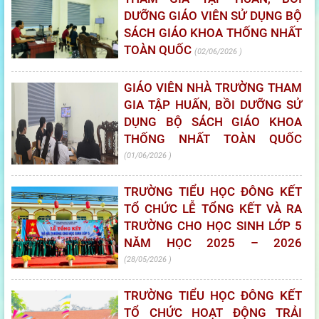
DƯỠNG GIÁO VIÊN SỬ DỤNG BỘ
SÁCH GIÁO KHOA THỐNG NHẤT
TOÀN QUỐC
02/06/2026
GIÁO VIÊN NHÀ TRƯỜNG THAM
GIA TẬP HUẤN, BỒI DƯỠNG SỬ
DỤNG BỘ SÁCH GIÁO KHOA
THỐNG NHẤT TOÀN QUỐC
01/06/2026
TRƯỜNG TIỂU HỌC ĐÔNG KẾT
TỔ CHỨC LỄ TỔNG KẾT VÀ RA
TRƯỜNG CHO HỌC SINH LỚP 5
NĂM HỌC 2025 – 2026
28/05/2026
TRƯỜNG TIỂU HỌC ĐÔNG KẾT
TỔ CHỨC HOẠT ĐỘNG TRẢI