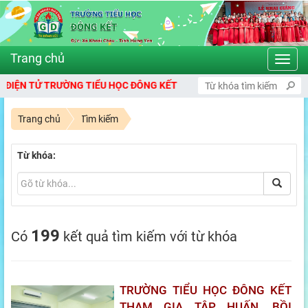
Toggl
navig
 TỬ TRƯỜNG TIỂU HỌC ĐÔNG KẾT
Trang chủ
Tìm kiếm
Từ khóa:
199
Có
kết quả tìm kiếm với từ khóa
TRƯỜNG TIỂU HỌC ĐÔNG KẾT
THAM GIA TẬP HUẤN, BỒI