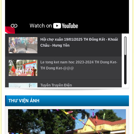
Hội chợ xuân 19/01/2025 TH Đông Kết - Khoái
Châu - Hưng Yên
Le tong ket nam hoc 2023-2024 TH Dong Ket-
TH Dong Ket-@@@
Tuyên Truyền Điện
THƯ VIỆN ẢNH
Video Lễ trao giải cuộc thi Violympic Quốc gia
Ngày hội ẩm thực/ TH Đông kết/ Khoái Châu/