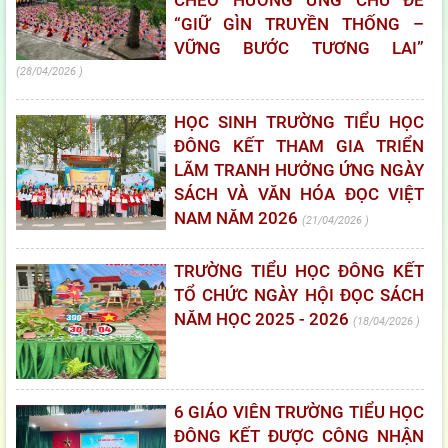
CHÈO HƯỞNG ỨNG CHỦ ĐỀ
“GIỮ GÌN TRUYỀN THỐNG –
VỮNG BƯỚC TƯƠNG LAI”
28/04/2026
HỌC SINH TRƯỜNG TIỂU HỌC
ĐÔNG KẾT THAM GIA TRIỂN
LÃM TRANH HƯỞNG ỨNG NGÀY
SÁCH VÀ VĂN HÓA ĐỌC VIỆT
NAM NĂM 2026
21/04/2026
TRƯỜNG TIỂU HỌC ĐÔNG KẾT
TỔ CHỨC NGÀY HỘI ĐỌC SÁCH
NĂM HỌC 2025 - 2026
18/04/2026
6 GIÁO VIÊN TRƯỜNG TIỂU HỌC
ĐÔNG KẾT ĐƯỢC CÔNG NHẬN