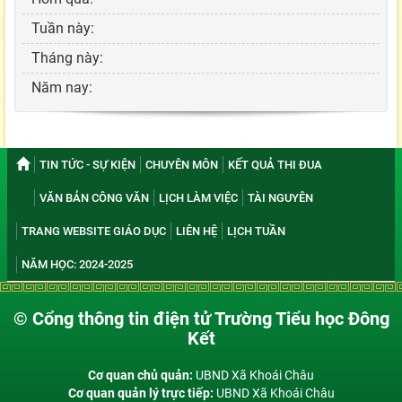
Tuần này:
Tháng này:
Năm nay:
TIN TỨC - SỰ KIỆN
CHUYÊN MÔN
KẾT QUẢ THI ĐUA
VĂN BẢN CÔNG VĂN
LỊCH LÀM VIỆC
TÀI NGUYÊN
TRANG WEBSITE GIÁO DỤC
LIÊN HỆ
LỊCH TUẦN
NĂM HỌC: 2024-2025
© Cổng thông tin điện tử Trường Tiểu học Đông
Kết
Cơ quan chủ quản:
UBND Xã Khoái Châu
Cơ quan quản lý trực tiếp:
UBND Xã Khoái Châu