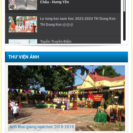
Châu - Hưng Yên
Le tong ket nam hoc 2023-2024 TH Dong Ket-
TH Dong Ket-@@@
Tuyên Truyền Điện
THƯ VIỆN ẢNH
Video Lễ trao giải cuộc thi Violympic Quốc gia
Ngày hội ẩm thực/ TH Đông kết/ Khoái Châu/
Hưng Yên
LỄ KHAI GIẢNG NĂM HỌC 2021-2022 Tiểu
Học Đông Kết
Anh khai giang nam hoc 2018-2019