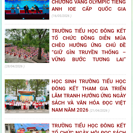
CHƯƠNG VÀNG OLYMPIC TIẾNG
ANH IOE CẤP QUỐC GIA
16/05/2026
TRƯỜNG TIỂU HỌC ĐÔNG KẾT
TỔ CHỨC ĐỒNG DIỄN MÚA
CHÈO HƯỞNG ỨNG CHỦ ĐỀ
“GIỮ GÌN TRUYỀN THỐNG –
VỮNG BƯỚC TƯƠNG LAI”
28/04/2026
HỌC SINH TRƯỜNG TIỂU HỌC
ĐÔNG KẾT THAM GIA TRIỂN
LÃM TRANH HƯỞNG ỨNG NGÀY
SÁCH VÀ VĂN HÓA ĐỌC VIỆT
NAM NĂM 2026
21/04/2026
TRƯỜNG TIỂU HỌC ĐÔNG KẾT
TỔ CHỨC NGÀY HỘI ĐỌC SÁCH