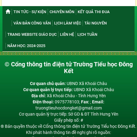
TIN TỨC - SỰ KIỆN
CHUYÊN MÔN
KẾT QUẢ THI ĐUA
VĂN BẢN CÔNG VĂN
LỊCH LÀM VIỆC
TÀI NGUYÊN
TRANG WEBSITE GIÁO DỤC
LIÊN HỆ
LỊCH TUẦN
NĂM HỌC: 2024-2025
© Cổng thông tin điện tử Trường Tiểu học Đông
Kết
Cơ quan chủ quản:
UBND Xã Khoái Châu
Cơ quan quản lý trực tiếp:
UBND Xã Khoái Châu
Địa chỉ:
Xã Khoái Châu - Tỉnh Hưng Yên
Điện thoại:
0975778103;
Fax:
;
Email:
truongtieuhocdongket@gmail.com
Cơ quan quản lý trực tiếp: Sở GD & ĐT Tỉnh Hưng Yên
Giấy phép số: #
® Bản quyền thuộc về Cổng thông tin điện tử Trường Tiểu học Đông Kết.
Khi phát hành thông tin đề nghị ghi rõ nguồn: