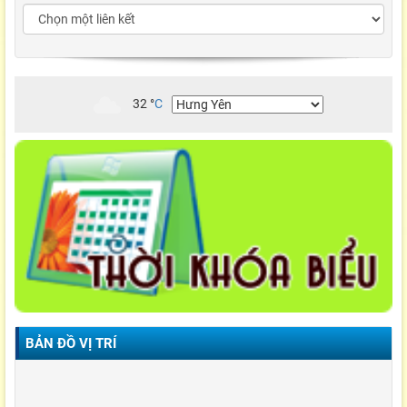
32
°
C
BẢN ĐỒ VỊ TRÍ