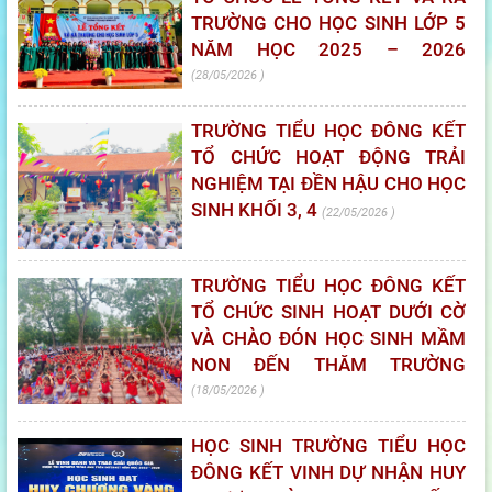
TRƯỜNG CHO HỌC SINH LỚP 5
NĂM HỌC 2025 – 2026
28/05/2026
TRƯỜNG TIỂU HỌC ĐÔNG KẾT
TỔ CHỨC HOẠT ĐỘNG TRẢI
NGHIỆM TẠI ĐỀN HẬU CHO HỌC
SINH KHỐI 3, 4
22/05/2026
TRƯỜNG TIỂU HỌC ĐÔNG KẾT
TỔ CHỨC SINH HOẠT DƯỚI CỜ
VÀ CHÀO ĐÓN HỌC SINH MẦM
NON ĐẾN THĂM TRƯỜNG
18/05/2026
HỌC SINH TRƯỜNG TIỂU HỌC
ĐÔNG KẾT VINH DỰ NHẬN HUY