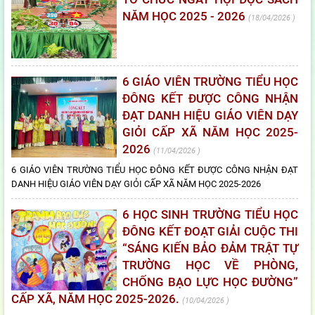
NĂM HỌC 2025 - 2026
18/04/2026
6 GIÁO VIÊN TRƯỜNG TIỂU HỌC
ĐÔNG KẾT ĐƯỢC CÔNG NHẬN
ĐẠT DANH HIỆU GIÁO VIÊN DẠY
GIỎI CẤP XÃ NĂM HỌC 2025-
2026
11/04/2026
6 GIÁO VIÊN TRƯỜNG TIỂU HỌC ĐÔNG KẾT ĐƯỢC CÔNG NHẬN ĐẠT
DANH HIỆU GIÁO VIÊN DẠY GIỎI CẤP XÃ NĂM HỌC 2025-2026
6 HỌC SINH TRƯỜNG TIỂU HỌC
ĐÔNG KẾT ĐOẠT GIẢI CUỘC THI
“SÁNG KIẾN BẢO ĐẢM TRẬT TỰ
TRƯỜNG HỌC VỀ PHÒNG,
CHỐNG BẠO LỰC HỌC ĐƯỜNG”
CẤP XÃ, NĂM HỌC 2025-2026.
10/04/2026