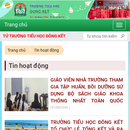
Toggl
navig
TRƯỜNG TIỂU HỌC ĐÔNG KẾT
Trang chủ
Tin hoạt động
Tin hoạt động
GIÁO VIÊN NHÀ TRƯỜNG THAM
GIA TẬP HUẤN, BỒI DƯỠNG SỬ
DỤNG BỘ SÁCH GIÁO KHOA
THỐNG NHẤT TOÀN QUỐC
01/06/2026
TRƯỜNG TIỂU HỌC ĐÔNG KẾT
TỔ CHỨC LỄ TỔNG KẾT VÀ RA