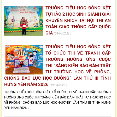
TRƯỜNG TIỂU HỌC ĐÔNG KẾT
TỰ HÀO 2 HỌC SINH GIÀNH GIẢI
KHUYẾN KHÍCH TẠI HỘI THI AN
TOÀN GIAO THÔNG CẤP QUỐC
GIA
06/04/2026
TRƯỜNG TIỂU HỌC ĐÔNG KẾT
TỔ CHỨC THI VẼ TRANH CẤP
TRƯỜNG HƯỞNG ỨNG CUỘC
THI “SÁNG KIẾN BẢO ĐẢM TRẬT
TỰ TRƯỜNG HỌC VỀ PHÒNG,
CHỐNG BẠO LỰC HỌC ĐƯỜNG” LẦN THỨ III TỈNH
HƯNG YÊN NĂM 2026
19/03/2026
TRƯỜNG TIỂU HỌC ĐÔNG KẾT TỔ CHỨC THI VẼ TRANH CẤP TRƯỜNG
HƯỞNG ỨNG CUỘC THI “SÁNG KIẾN BẢO ĐẢM TRẬT TỰ TRƯỜNG HỌC
VỀ PHÒNG, CHỐNG BẠO LỰC HỌC ĐƯỜNG” LẦN THỨ III TỈNH HƯNG
YÊN NĂM 2026...