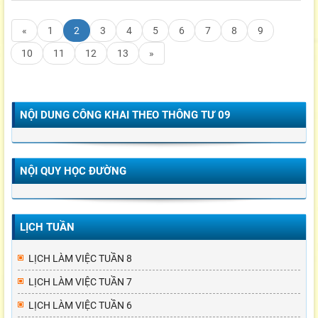
«
1
2
3
4
5
6
7
8
9
10
11
12
13
»
NỘI DUNG CÔNG KHAI THEO THÔNG TƯ 09
NỘI QUY HỌC ĐƯỜNG
LỊCH TUẦN
LỊCH LÀM VIỆC TUẦN 8
LỊCH LÀM VIỆC TUẦN 7
LỊCH LÀM VIỆC TUẦN 6