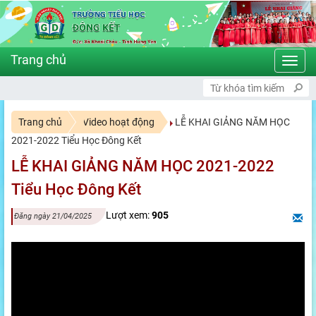
Toggl
navig
CHÀO MỪNG BẠN ĐẾN VỚI CỔNG 
Trang chủ
Video hoạt động
LỄ KHAI GIẢNG NĂM HỌC
2021-2022 Tiểu Học Đông Kết
LỄ KHAI GIẢNG NĂM HỌC 2021-2022
Tiểu Học Đông Kết
Lượt xem:
905
Đăng ngày 21/04/2025