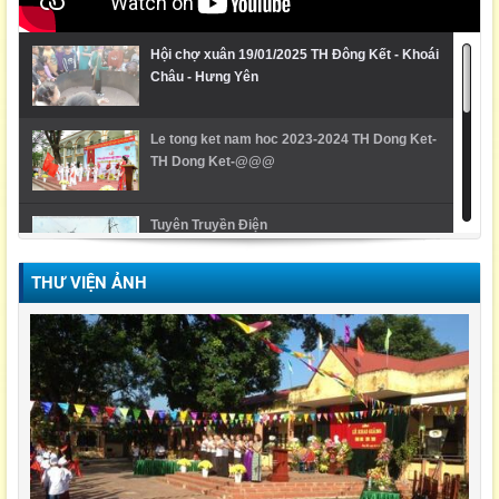
Hội chợ xuân 19/01/2025 TH Đông Kết - Khoái
Châu - Hưng Yên
Le tong ket nam hoc 2023-2024 TH Dong Ket-
TH Dong Ket-@@@
Tuyên Truyền Điện
THƯ VIỆN ẢNH
Video Lễ trao giải cuộc thi Violympic Quốc gia
Ngày hội ẩm thực/ TH Đông kết/ Khoái Châu/
Hưng Yên
LỄ KHAI GIẢNG NĂM HỌC 2021-2022 Tiểu