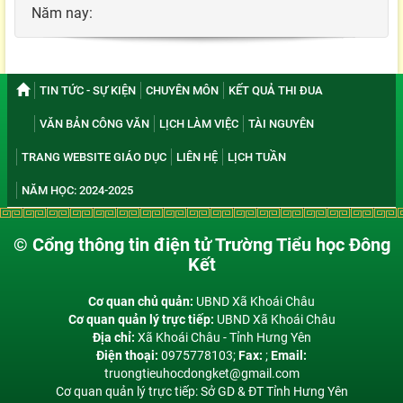
Năm nay:
TIN TỨC - SỰ KIỆN
CHUYÊN MÔN
KẾT QUẢ THI ĐUA
VĂN BẢN CÔNG VĂN
LỊCH LÀM VIỆC
TÀI NGUYÊN
TRANG WEBSITE GIÁO DỤC
LIÊN HỆ
LỊCH TUẦN
NĂM HỌC: 2024-2025
© Cổng thông tin điện tử Trường Tiểu học Đông
Kết
Cơ quan chủ quản:
UBND Xã Khoái Châu
Cơ quan quản lý trực tiếp:
UBND Xã Khoái Châu
Địa chỉ:
Xã Khoái Châu - Tỉnh Hưng Yên
Điện thoại:
0975778103;
Fax:
;
Email:
truongtieuhocdongket@gmail.com
Cơ quan quản lý trực tiếp: Sở GD & ĐT Tỉnh Hưng Yên