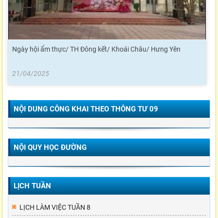
Ngày hội ẩm thực/ TH Đông kết/ Khoái Châu/ Hưng Yên
21/04/2025
NỘI DUNG CÔNG KHAI THEO THÔNG TƯ 09
NỘI QUY HỌC ĐƯỜNG
LỊCH TUẦN
LỊCH LÀM VIỆC TUẦN 8