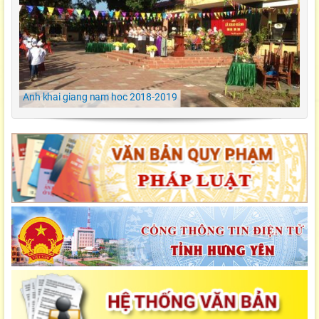
Ngày hội ẩm thực/ TH Đông kết/ Khoái Châu/
Hưng Yên
LỄ KHAI GIẢNG NĂM HỌC 2021-2022 Tiểu
Học Đông Kết
Anh khai giang nam hoc 2018-2019