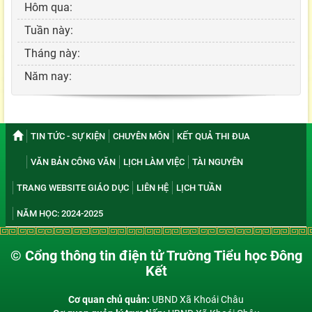
Hôm qua:
Tuần này:
Tháng này:
Năm nay:
TIN TỨC - SỰ KIỆN
CHUYÊN MÔN
KẾT QUẢ THI ĐUA
VĂN BẢN CÔNG VĂN
LỊCH LÀM VIỆC
TÀI NGUYÊN
TRANG WEBSITE GIÁO DỤC
LIÊN HỆ
LỊCH TUẦN
NĂM HỌC: 2024-2025
© Cổng thông tin điện tử Trường Tiểu học Đông
Kết
Cơ quan chủ quản:
UBND Xã Khoái Châu