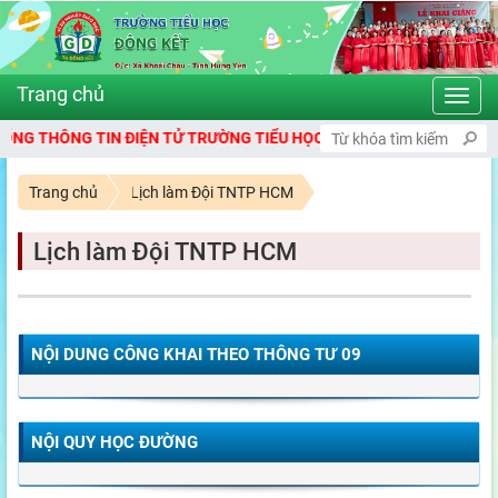
Toggl
navig
 THÔNG TIN ĐIỆN TỬ TRƯỜNG TIỂU HỌC ĐÔNG KẾT
Trang chủ
Lịch làm Đội TNTP HCM
Lịch làm Đội TNTP HCM
NỘI DUNG CÔNG KHAI THEO THÔNG TƯ 09
NỘI QUY HỌC ĐƯỜNG