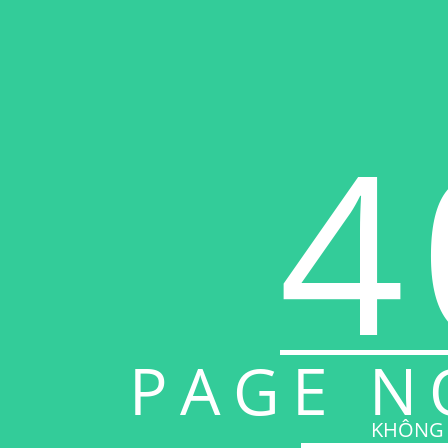
4
PAGE N
KHÔNG 